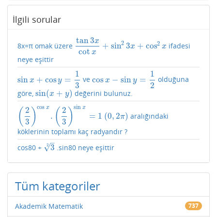
İlgili sorular
tan
3
x
2
2
+
sin
3
+
cos
8x=π omak üzere
ifadesi
tan
3
x
cot
x
+
sin
2
3
x
+
cos
2
x
x
x
cot
x
neye eşittir
1
1
sin
+
cos
=
cos
−
sin
=
ve
olduğuna
sin
x
+
cos
y
=
1
3
cos
x
−
sin
y
=
1
2
x
y
x
y
3
2
sin
(
+
)
göre,
değerini bulunuz.
sin
(
x
+
y
)
x
y
cos
sin
x
x
2
2
(
)
(
)
.
=
1
(
0
,
2
)
aralığındaki
(
2
3
)
cos
x
.
(
2
3
)
sin
x
=
1
(
0
,
2
π
)
π
3
3
köklerinin toplamı kaç radyandır ?
–
√
2
3
cos80 +
.sin80 neye eşittir
3
2
Tüm kategoriler
Akademik Matematik
737