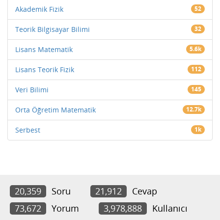
Akademik Fizik
52
Teorik Bilgisayar Bilimi
32
Lisans Matematik
5.6k
Lisans Teorik Fizik
112
Veri Bilimi
145
Orta Öğretim Matematik
12.7k
Serbest
1k
20,359
Soru
21,912
Cevap
73,672
Yorum
3,978,888
Kullanıcı