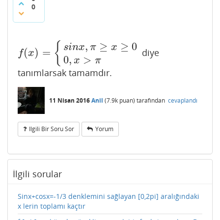
0
,
≥
≥
0
{
s
i
n
x
π
x
(
)
=
diye
f
(
x
)
=
{
s
i
n
x
,
π
≥
x
≥
0
0
,
x
>
π
f
x
0
,
>
x
π
tanımlarsak tamamdır.
11 Nisan 2016
Anil
(
7.9k
puan)
tarafından
cevaplandı
Ilgili Bir Soru Sor
Yorum
İlgili sorular
Sinx+cosx=-1/3 denklemini sağlayan [0,2pi] aralığındaki
x lerin toplamı kaçtır