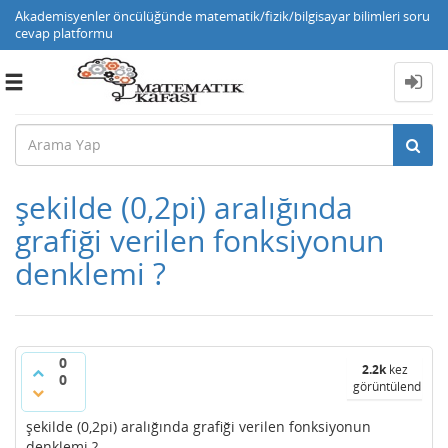
Akademisyenler öncülüğünde matematik/fizik/bilgisayar bilimleri soru
cevap platformu
Toggle
navigation
şekilde (0,2pi) aralığında
grafiği verilen fonksiyonun
denklemi ?
0
2.2k
kez
0
görüntülendi
şekilde (0,2pi) aralığında grafiği verilen fonksiyonun
denklemi ?