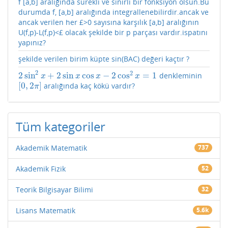
f [a,b] aralığında sürekli ve sınırlı bir fonksiyon olsun.Bu
durumda f, [a,b] aralığında integrallenebilirdir.ancak ve
ancak verilen her £>0 sayısına karşılık [a,b] aralığının
U(f,p)-L(f,p)<£ olacak şekilde bir p parçası vardır.ispatını
yapınız?
şekilde verilen birim küpte sin(BAC) değeri kaçtır ?
2
2
2
sin
+
2
sin
cos
−
2
cos
=
1
denkleminin
2
sin
2
x
+
2
sin
x
cos
x
−
2
cos
2
x
=
1
x
x
x
x
[
0
,
2
]
aralığında kaç kökü vardır?
[
0
,
2
π
]
π
Tüm kategoriler
Akademik Matematik
737
Akademik Fizik
52
Teorik Bilgisayar Bilimi
32
Lisans Matematik
5.6k