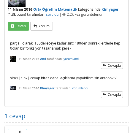
11 Nisan 2016
Orta Öğretim Matematik
kategorisinde
Kimyager
(
1.3k
puan)
tarafından
soruldu
|
2.2k
kez görüntülendi
Cevap
Yorum
parçalı olarak 180dereceye kadar sinx 180den sonrakilerdede hep
0olan bir fonksiyon tasarlamak gerek
11 Nisan 2016
Anil
tarafından
yorumlandı
Cevapla
sinx+|sinx| cevap.biraz daha açıklama yapabilirmisin antonov :/
11 Nisan 2016
Kimyager
tarafından
yorumlandı
Cevapla
1
cevap
0