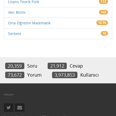
Lisans Teorik Fizik
112
Veri Bilimi
145
Orta Öğretim Matematik
12.7k
Serbest
1k
20,359
Soru
21,912
Cevap
73,672
Yorum
3,973,853
Kullanıcı
İletişim