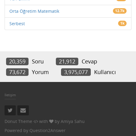
Orta Öğretim Matematik
12.7k
Serbest
1k
20,359
Soru
21,912
Cevap
73,672
Yorum
3,975,077
Kullanıcı
İletişim
Donut Theme
with
by
Amiya Sahu
Powered by
Question2Answer