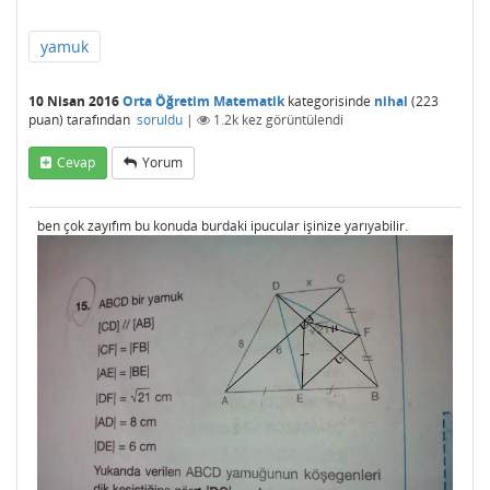
yamuk
10 Nisan 2016
Orta Öğretim Matematik
kategorisinde
nihal
(
223
puan)
tarafından
soruldu
|
1.2k
kez görüntülendi
Cevap
Yorum
ben çok zayıfım bu konuda burdaki ipucular işinize yarıyabilir.