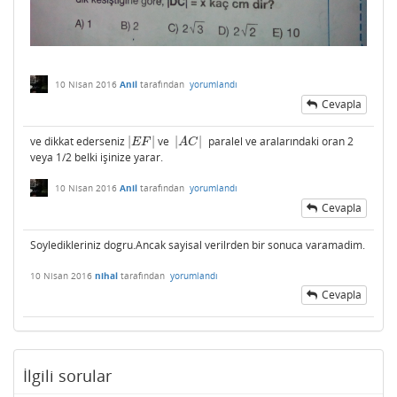
10 Nisan 2016
Anil
tarafından
yorumlandı
Cevapla
ve dikkat ederseniz
|
|
ve
|
|
paralel ve aralarındaki oran 2
|
E
F
|
|
A
C
|
E
F
A
C
veya 1/2 belki işinize yarar.
10 Nisan 2016
Anil
tarafından
yorumlandı
Cevapla
Soyledikleriniz dogru.Ancak sayisal verilrden bir sonuca varamadim.
10 Nisan 2016
nihal
tarafından
yorumlandı
Cevapla
İlgili sorular