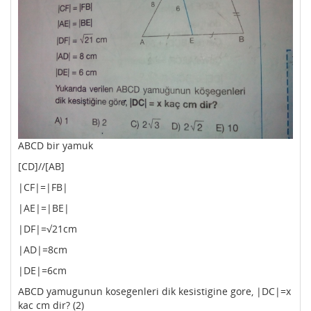
ABCD bir yamuk
[CD]//[AB]
|CF|=|FB|
|AE|=|BE|
|DF|=√21cm
|AD|=8cm
|DE|=6cm
ABCD yamugunun kosegenleri dik kesistigine gore, |DC|=x
kac cm dir? (2)