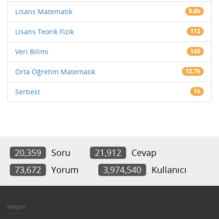
Lisans Matematik
5.6k
Lisans Teorik Fizik
112
Veri Bilimi
145
Orta Öğretim Matematik
12.7k
Serbest
1k
20,359
Soru
21,912
Cevap
73,672
Yorum
3,974,540
Kullanıcı
İletişim