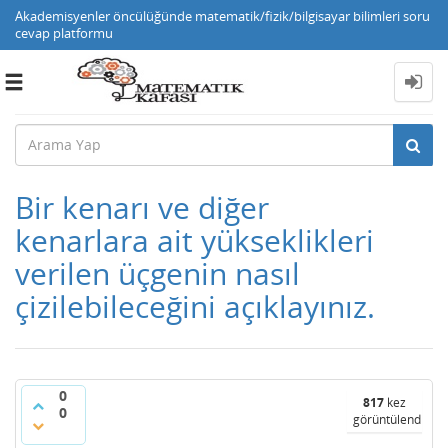
Akademisyenler öncülüğünde matematik/fizik/bilgisayar bilimleri soru
cevap platformu
Toggle
navigation
Bir kenarı ve diğer
kenarlara ait yükseklikleri
verilen üçgenin nasıl
çizilebileceğini açıklayınız.
0
817
kez
0
görüntülendi