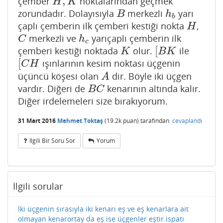
,
çember
noktalarından geçmek
H
,
K
H
K
zorundadır. Dolayısıyla
merkezli
yarı
B
h
b
B
h
b
çaplı çemberin ilk çemberi kestiği nokta
,
H
H
merkezli ve
yarıçaplı çemberin ilk
C
h
c
C
h
c
[
çemberi kestiği noktada
olur.
ile
K
[
B
K
K
B
K
[
ışınlarının kesim noktası üçgenin
[
C
H
C
H
üçüncü köşesi olan
dir. Böyle iki üçgen
A
A
vardır. Diğeri de
kenarının altında kalır.
B
C
B
C
Diğer irdelemeleri size bırakıyorum.
31 Mart 2016
Mehmet Toktaş
(
19.2k
puan)
tarafından
cevaplandı
Ilgili Bir Soru Sor
Yorum
İlgili sorular
İki üçgenin sırasıyla iki kenarı eş ve eş kenarlara ait
olmayan kenarortay da eş ise üçgenler eştir.ispatı