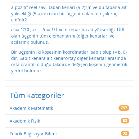
a pozitif reel sayı, taban kenarı (a-2)cm ve bu tabana ait
yüksekliği (5-a)cm olan bir üçgenin alanı en çok kaç
cm²dir?
=
273
,
−
=
91
156
ve
kenarına ait yüksekliği
c
=
273
,
a
−
b
=
91
c
156
c
a
b
c
olan üçgenin tüm elemanlarını (diğer kenarları ve
açılarını) bulunuz.
Bir üçgenin iki köşesinin koordinatları sabit olup (∓b, 0)
dır. Sabit kenara ait kenarortay diğer kenarlar arasında
orta orantılı olduğu takdirde değişen köşenin geometrik
yerini bulunuz.
Tüm kategoriler
Akademik Matematik
737
Akademik Fizik
52
Teorik Bilgisayar Bilimi
32