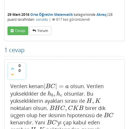
29 Mart 2016
Orta Öğretim Matematik
kategorisinde
Akreq
(
28
puan)
tarafından
soruldu
|
817
kez görüntülendi
Cevap
Yorum
1
cevap
0
0
|
|
=
Verilen kenarı
olsun. Verilen
|
B
C
|
=
a
B
C
a
,
yükseklikler de
olsunlar. Bu
h
b
,
h
c
h
h
b
c
,
yüksekliklerin ayakları sırası ile
H
,
K
H
K
,
noktaları olsun.
birer dik
B
H
C
,
C
K
B
B
H
C
C
K
B
üçgen olup her ikisinin hipotenüsü de
B
C
B
C
kenarıdır. Yani
'yi çap kabul eden
B
C
B
C