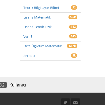
Teorik Bilgisayar Bilimi
32
Lisans Matematik
5.6k
Lisans Teorik Fizik
112
Veri Bilimi
145
Orta Öğretim Matematik
12.7k
Serbest
1k
192
Kullanıcı