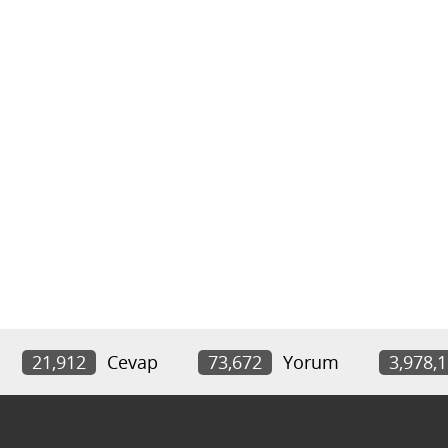
21,912
Cevap
73,672
Yorum
3,978,