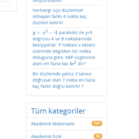
oluşturulabilir
herhangi üçü düzlemsel
olmayan farklı 4 nokta kaç
düzlem belirtir
2
=
−
4
parabolü ile y=5
y
=
x
2
−
4
y
x
dogrusu A ve B noktalarinda
kesişiyorlar. P noktasi x ekseni
üzerinde degisken bir nokta
olduguna göre, ABP ücgeninin
2
alani en fazla kac
dir?
b
r
2
b
r
Bir düzlemde yalnız 3 tanesi
doğrusal olan 7 nokta en fazla
kaç farklı doğru belirtir ?
Tüm kategoriler
Akademik Matematik
737
Akademik Fizik
52