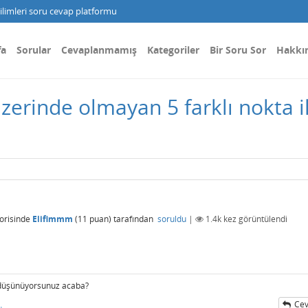
limleri soru cevap platformu
fa
Sorular
Cevaplanmamış
Kategoriler
Bir Soru Sor
Hakkı
zerinde olmayan 5 farklı nokta i
orisinde
Elifimmm
(
11
puan)
tarafından
soruldu
|
1.4k
kez görüntülendi
r düşünüyorsunuz acaba?
Cev