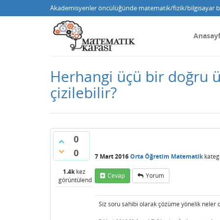
Akademisyenler öncülüğünde matematik/fizik/bilgisayar bi
Anasay
Herhangi üçü bir doğru ü
çizilebilir?
0
0
7 Mart 2016
Orta Öğretim Matematik
kateg
1.4k
kez
Cevap
Yorum
görüntülendi
Siz soru sahibi olarak çözüme yönelik nele