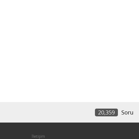
20,359
Soru
İletişim