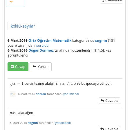
köklü-sayılar
6 Mart 2016
Orta Öğretim Matematik
kategorisinde
sngmn
(
181
puan)
tarafından
soruldu
6 Mart 2016
DoganDonmez
tarafından
düzenlendi
|
1.5k
kez
görüntülendi
Cevap
Yorum
−
−
−
1
parantezine alabilirsin.
≠
1
bize bu ipucuyu veriyor.
x
−
1
x
≠
1
√
x
x
6 Mart 2016
Sercan
tarafından
yorumlandı
Cevapla
nasıl alacağım
6 Mart 2016
sngmn
tarafından
yorumlandı
Cevapla