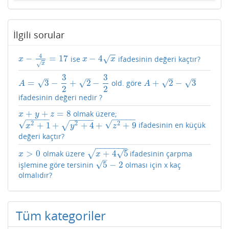
İlgili sorular
−
−
4
−
=
17
−
4
ise
ifadesinin değeri kaçtır?
√
x
−
4
x
=
17
x
−
4
x
x
x
x
√
x
3
3
–
–
–
–
√
√
√
√
=
3
−
+
2
−
+
2
−
3
old. göre
A
=
3
−
3
2
+
2
−
3
2
A
+
2
−
3
A
A
2
2
ifadesinin değeri nedir ?
+
+
=
8
olmak üzere;
x
+
y
+
z
=
8
x
y
z
−
−
−
−
−
−
−
−
−
−
−
−
−
−
−
√
√
2
2
2
+
1
+
+
4
+
+
9
√
ifadesinin en küçük
x
2
+
1
+
y
2
+
4
+
z
2
+
9
x
y
z
değeri kaçtır?
−
−
−
−
−
−
−
–
√
√
>
0
+
4
5
olmak üzere
ifadesinin çarpma
x
>
0
x
+
4
5
x
x
–
√
5
−
2
işlemine göre tersinin
olması için x kaç
5
−
2
olmalıdır?
Tüm kategoriler