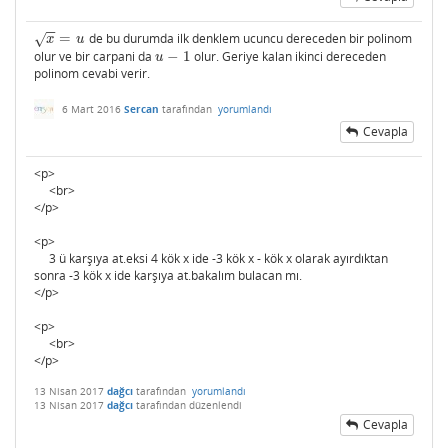
−
−
=
de bu durumda ilk denklem ucuncu dereceden bir polinom
x
=
u
√
x
u
olur ve bir carpani da
−
1
olur. Geriye kalan ikinci dereceden
u
−
1
u
polinom cevabi verir.
6 Mart 2016
Sercan
tarafından
yorumlandı
Cevapla
<p>
<br>
</p>
<p>
3 ü karşıya at.eksi 4 kök x ide -3 kök x - kök x olarak ayırdıktan
sonra -3 kök x ide karşıya at.bakalım bulacan mı.
</p>
<p>
<br>
</p>
13 Nisan 2017
dağcı
tarafından
yorumlandı
13 Nisan 2017
dağcı
tarafından
düzenlendi
Cevapla