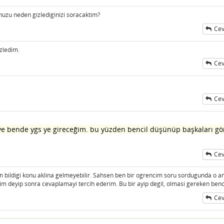
uzu neden gizlediginizi soracaktim?
Cev
izledim.
Cev
Cev
di ve bende ygs ye gireceğim. bu yüzden bencil düşünüp başkaları g
Cev
en bildigi konu aklina gelmeyebilir. Sahsen ben bir ogrencim soru sordugunda o a
 deyip sonra cevaplamayi tercih ederim. Bu bir ayip degil, olmasi gereken benc
Cev