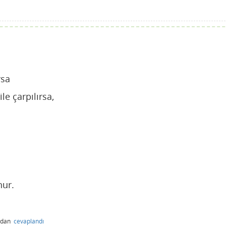
rsa
ile çarpılırsa,
nur.
ndan
cevaplandı