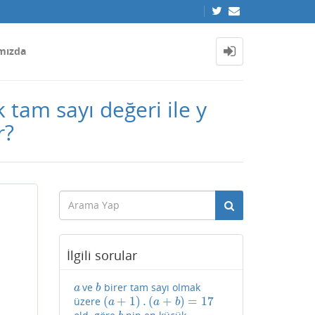
mızda
 tam sayı değeri ile y
r?
İlgili sorular
ve
birer tam sayı olmak
a
b
a
b
(
+
1
)
.
(
+
)
=
17
üzere
(
a
+
1
)
.
(
a
+
b
)
=
17
a
a
b