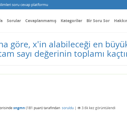
limleri soru cevap platformu
fa
Sorular
Cevaplanmamış
Kategoriler
Bir Soru Sor
Hakkı
 göre, x'in alabileceği en büyük
tam sayı değerinin toplamı kaçtı
orisinde
sngmn
(
181
puan)
tarafından
soruldu
|
3.6k
kez görüntülendi