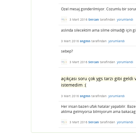
Ozel mesaj gonderilmiyor. Cozumlu bir sorun
3 Mart 2016
Sercan
tarafından
yorumlandı
aslında silecektim ama silme olmadığı için g
3 Mart 2016
sngmn
tarafından
yorumlandı
sebep?
3 Mart 2016
Sercan
tarafından
yorumlandı
açıkçası soru çok ygs tarzı gibi gel
istemedim :(
3 Mart 2016
sngmn
tarafından
yorumlandı
Her insan bazen ufak hatalar yapabilir. Baz
aklima gelmiyorsa bilmiyorum ama bakacagim
3 Mart 2016
Sercan
tarafından
yorumlandı