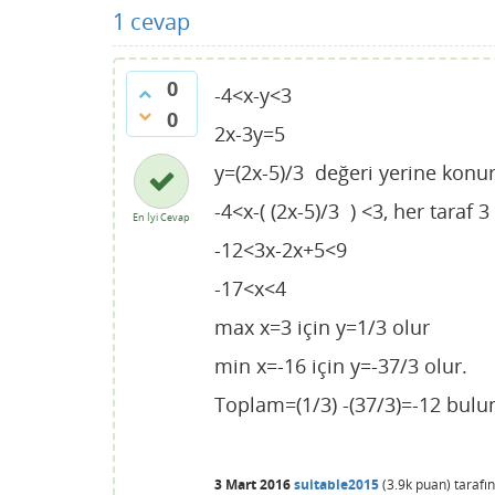
1
cevap
0
-4<x-y<3
0
2x-3y=5
y=(2x-5)/3 değeri yerine konu
-4<x-( (2x-5)/3 ) <3, her taraf 3 
En İyi Cevap
-12<3x-2x+5<9
-17<x<4
max x=3 için y=1/3 olur
min x=-16 için y=-37/3 olur.
Toplam=(1/3) -(37/3)=-12 bulu
3 Mart 2016
suitable2015
(
3.9k
puan)
tarafı