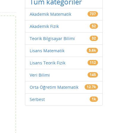
Tüm kategoriler
Akademik Matematik
737
Akademik Fizik
52
Teorik Bilgisayar Bilimi
32
Lisans Matematik
5.6k
Lisans Teorik Fizik
112
Veri Bilimi
145
Orta Öğretim Matematik
12.7k
Serbest
1k