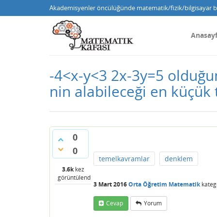
Akademisyenler öncülüğünde matematik/fizik/bilgisayar bi
Anasay
-4<x-y<3 2x-3y=5 olduğuna
nin alabileceği en küçük 
0
0
temelkavramlar
denklem
3.6k
kez
görüntülendi
3 Mart 2016
Orta Öğretim Matematik
kateg
Cevap
Yorum