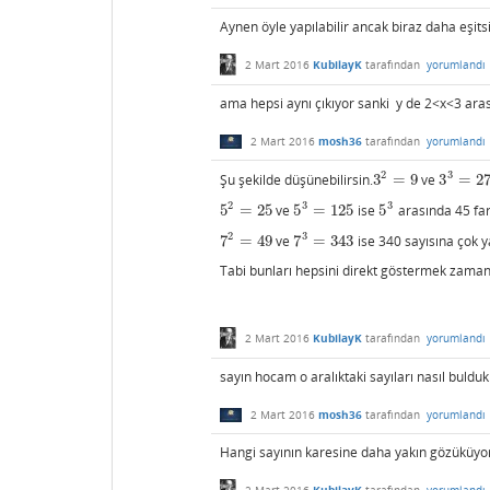
Aynen öyle yapılabilir ancak biraz daha eşit
2 Mart 2016
KubilayK
tarafından
yorumlandı
ama hepsi aynı çıkıyor sanki y de 2<x<3 aras
2 Mart 2016
mosh36
tarafından
yorumlandı
2
3
Şu şekilde düşünebilirsin.
3
=
9
ve
3
=
2
3
2
=
9
3
3
=
27
2
3
3
5
=
25
ve
5
=
125
ise
5
arasında 45 far
5
2
=
25
5
3
=
125
5
3
2
3
7
=
49
ve
7
=
343
ise 340 sayısına çok y
7
2
=
49
7
3
=
343
Tabi bunları hepsini direkt göstermek zaman
2 Mart 2016
KubilayK
tarafından
yorumlandı
sayın hocam o aralıktaki sayıları nasıl bulduk
2 Mart 2016
mosh36
tarafından
yorumlandı
Hangi sayının karesine daha yakın gözüküyor