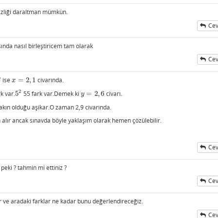
sizliği daraltman mümkün.
Cev
ında nasıl birleştiricem tam olarak
Cev
7
ise
=
2
,
1
civarında.
x
=
2
,
1
x
2
k var.
5
55 fark var.Demek ki
=
2
,
6
civarı.
5
2
y
=
2
,
6
y
akın olduğu aşikar.O zaman 2,9 civarında.
 alır ancak sınavda böyle yaklaşım olarak hemen çözülebilir.
Cev
 peki ? tahmin mi ettiniz ?
Cev
 ve aradaki farklar ne kadar bunu değerlendireceğiz.
Cev