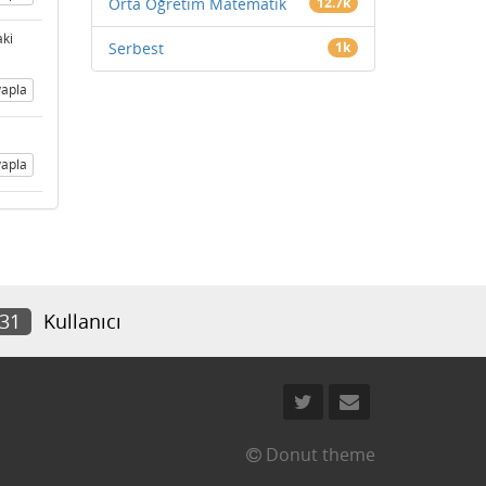
Orta Öğretim Matematik
12.7k
aki
Serbest
1k
apla
apla
831
Kullanıcı
Donut theme