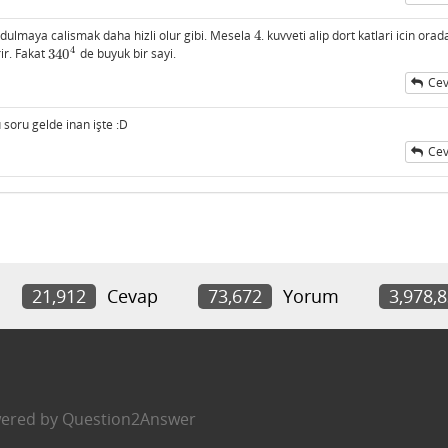
r dulmaya calismak daha hizli olur gibi. Mesela
4
. kuvveti alip dort katlari icin orad
4
4
ir. Fakat
340
de buyuk bir sayi.
340
4
Cev
oru gelde inan işte :D
Cev
21,912
Cevap
73,672
Yorum
3,978,
ered by
Question2Answer