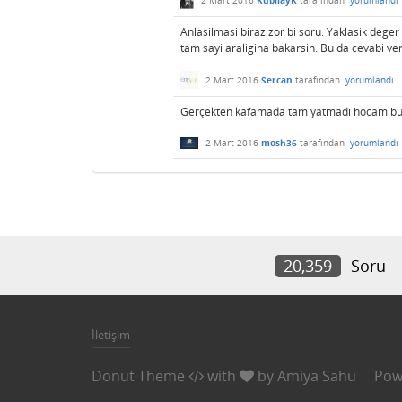
2 Mart 2016
KubilayK
tarafından
yorumlandı
Anlasilmasi biraz zor bi soru. Yaklasik dege
tam sayi araligina bakarsin. Bu da cevabi ver
2 Mart 2016
Sercan
tarafından
yorumlandı
Gerçekten kafamada tam yatmadı hocam bu s
2 Mart 2016
mosh36
tarafından
yorumlandı
20,359
Soru
İletişim
Donut Theme
with
by
Amiya Sahu
Pow