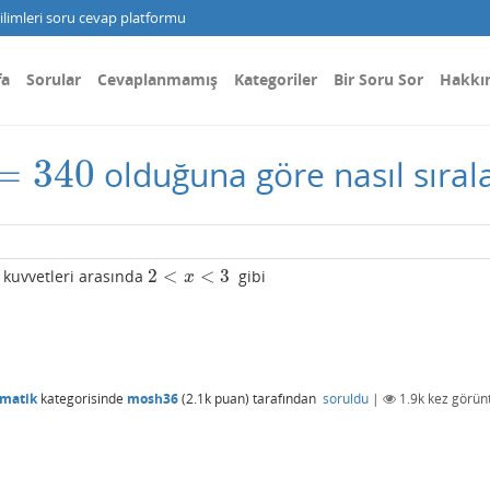
limleri soru cevap platformu
fa
Sorular
Cevaplanmamış
Kategoriler
Bir Soru Sor
Hakkı
=
340
olduğuna göre nasıl sırala
340
2
<
<
3
kuvvetleri arasında
gibi
2
<
x
<
3
x
ematik
kategorisinde
mosh36
(
2.1k
puan)
tarafından
soruldu
|
1.9k
kez görünt