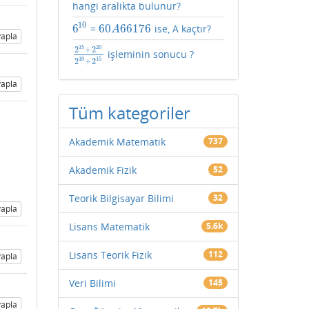
hangi aralikta bulunur?
10
6
60
66176
=
ise, A kaçtır?
6
10
60
A
66176
A
apla
15
20
2
+
2
işleminin sonucu ?
2
15
+
2
20
2
10
+
2
15
10
15
2
+
2
apla
Tüm kategoriler
Akademik Matematik
737
Akademik Fizik
52
Teorik Bilgisayar Bilimi
32
apla
Lisans Matematik
5.6k
Lisans Teorik Fizik
112
apla
Veri Bilimi
145
apla