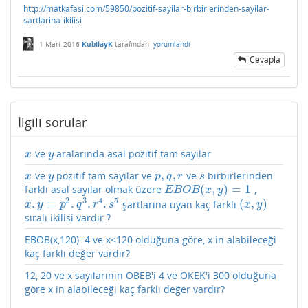
http://matkafasi.com/59850/pozitif-sayilar-birbirlerinden-sayilar-
sartlarina-ikilisi
1 Mart 2016
KubilayK
tarafından
yorumlandı
Cevapla
İlgili sorular
ve
aralarında asal pozitif tam sayılar
x
y
x
y
,
,
ve
pozitif tam sayılar ve
ve
birbirlerinden
x
y
p
,
q
,
r
s
x
y
p
q
r
s
(
,
)
=
1
farklı asal sayılar olmak üzere
,
E
B
O
B
(
x
,
y
)
=
1
E
B
O
B
x
y
2
3
4
5
.
=
.
.
.
(
,
)
şartlarına uyan kaç farklı
x
.
y
=
p
2
.
q
3
.
r
4
.
s
5
(
x
,
y
)
x
y
p
q
r
s
x
y
sıralı ikilisi vardır ?
EBOB(x,120)=4 ve x<120 olduğuna göre, x in alabileceği
kaç farklı değer vardır?
12, 20 ve x sayılarının OBEB'i 4 ve OKEK'i 300 olduğuna
göre x in alabileceği kaç farklı değer vardır?