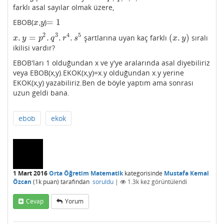
farklı asal sayılar olmak üzere,
=
1
EBOB(
,
)
x
y
=
1
x
y
2
3
4
5
.
=
.
.
.
(
.
)
şartlarına uyan kaç farklı
sıralı
x
.
y
=
p
2
.
q
3
.
r
4
.
s
5
(
x
.
y
)
x
y
p
q
r
s
x
y
ikilisi vardır?
EBOB'ları 1 olduğundan x ve y'ye aralarında asal diyebiliriz
veya EBOB(x,y).EKOK(x,y)=x.y olduğundan x.y yerine
EKOK(x,y) yazabiliriz.Ben de böyle yaptım ama sonrası
uzun geldi bana.
ebob
ekok
1 Mart 2016
Orta Öğretim Matematik
kategorisinde
Mustafa Kemal
Özcan
(
1k
puan)
tarafından
soruldu
|
1.3k
kez görüntülendi
Cevap
Yorum