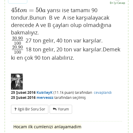
En İyi Cevap
45
=
50
yarısı ise tamamı 90
45
t
o
n
=
50
a
t
o
n
a
tondur.Bunun
B ve
A ise karşıalayacak
derecede A ve B çayları olup olmadığına
bakmalıyız.
30.90
27 ton gelir, 40 ton var karşılar.
30.90
100
100
20.90
18 ton gelir, 20 ton var karşılar.Demek
20.90
100
100
ki en çok 90 ton alabiliriz.
25 Şubat 2016
KubilayK
(
11.1k
puan)
tarafından
cevaplandı
25 Şubat 2016
merveozz
tarafından
seçilmiş
Ilgili Bir Soru Sor
Yorum
Hocam ilk cumlenizi anlayamadim