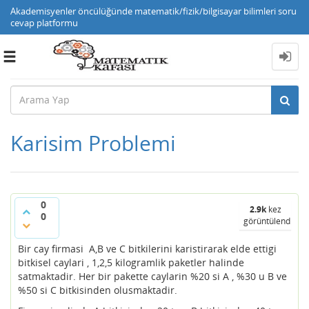
Akademisyenler öncülüğünde matematik/fizik/bilgisayar bilimleri soru
cevap platformu
Toggle
navigation
Karisim Problemi
0
2.9k
kez
0
görüntülendi
Bir cay firmasi A,B ve C bitkilerini karistirarak elde ettigi
bitkisel caylari , 1,2,5 kilogramlik paketler halinde
satmaktadir. Her bir pakette caylarin %20 si A , %30 u B ve
%50 si C bitkisinden olusmaktadir.