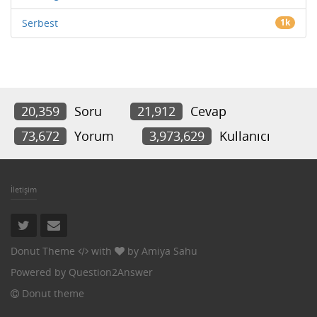
Serbest
1k
20,359
Soru
21,912
Cevap
73,672
Yorum
3,973,629
Kullanıcı
İletişim
Donut Theme
with
by
Amiya Sahu
Powered by
Question2Answer
Donut theme