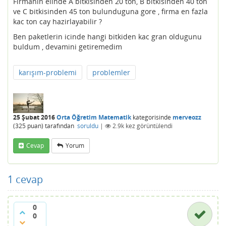
Firmanin elinde A bitkisinden 20 ton, B bitkisinden 40 ton
ve C bitkisinden 45 ton bulunduguna gore , firma en fazla
kac ton cay hazirlayabilir ?
Ben paketlerin icinde hangi bitkiden kac gran oldugunu
buldum , devamini getiremedim
karışım-problemi
problemler
25 Şubat 2016
Orta Öğretim Matematik
kategorisinde
merveozz
(
325
puan)
tarafından
soruldu
|
2.9k
kez görüntülendi
Cevap
Yorum
1
cevap
0
0