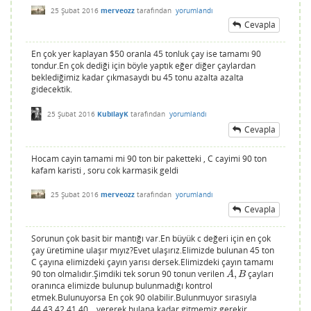
25 Şubat 2016
merveozz
tarafından
yorumlandı
Cevapla
En çok yer kaplayan $50 oranla 45 tonluk çay ise tamamı 90
tondur.En çok dediği için böyle yaptık eğer diğer çaylardan
beklediğimiz kadar çıkmasaydı bu 45 tonu azalta azalta
gidecektik.
25 Şubat 2016
KubilayK
tarafından
yorumlandı
Cevapla
Hocam cayin tamami mi 90 ton bir paketteki , C cayimi 90 ton
kafam karisti , soru cok karmasik geldi
25 Şubat 2016
merveozz
tarafından
yorumlandı
Cevapla
Sorunun çok basit bir mantığı var.En büyük c değeri için en çok
çay üretimine ulaşır mıyız?Evet ulaşırız.Elimizde bulunan 45 ton
C çayına elimizdeki çayın yarısı dersek.Elimizdeki çayın tamamı
90 ton olmalıdır.Şimdiki tek sorun 90 tonun verilen
,
çayları
A
,
B
A
B
oranınca elimizde bulunup bulunmadığı kontrol
etmek.Bulunuyorsa En çok 90 olabilir.Bulunmuyor sırasıyla
44,43,42,41,40... vererek bulana kadar gitmemiz gerekir.