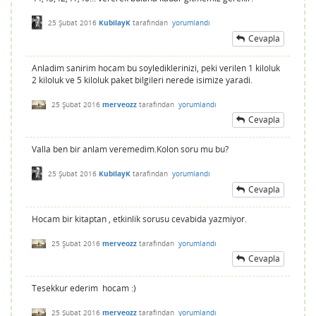
25 Şubat 2016
KubilayK
tarafından
yorumlandı
Cevapla
Anladim sanirim hocam bu soylediklerinizi, peki verilen 1 kiloluk
2 kiloluk ve 5 kiloluk paket bilgileri nerede isimize yaradi.
25 Şubat 2016
merveozz
tarafından
yorumlandı
Cevapla
Valla ben bir anlam veremedim.Kolon soru mu bu?
25 Şubat 2016
KubilayK
tarafından
yorumlandı
Cevapla
Hocam bir kitaptan , etkinlik sorusu cevabida yazmiyor.
25 Şubat 2016
merveozz
tarafından
yorumlandı
Cevapla
Tesekkur ederim hocam :)
25 Şubat 2016
merveozz
tarafından
yorumlandı