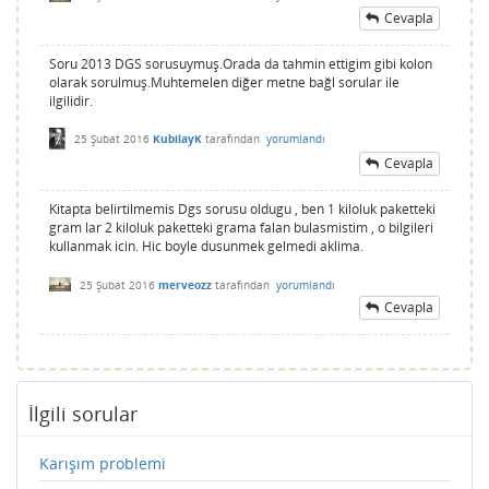
Cevapla
Soru 2013 DGS sorusuymuş.Orada da tahmin ettigim gibi kolon
olarak sorulmuş.Muhtemelen diğer metne bağl sorular ile
ilgilidir.
25 Şubat 2016
KubilayK
tarafından
yorumlandı
Cevapla
Kitapta belirtilmemis Dgs sorusu oldugu , ben 1 kiloluk paketteki
gram lar 2 kiloluk paketteki grama falan bulasmistim , o bilgileri
kullanmak icin. Hic boyle dusunmek gelmedi aklima.
25 Şubat 2016
merveozz
tarafından
yorumlandı
Cevapla
İlgili sorular
Karışım problemi