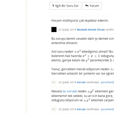
Ilgili Bir Soru Sor
Yorum
Hocam müthişsiniz çok teşekkür ederim..
23 Şubat 2016
Mustafa Kemal Özcan
tarafı
Bu soruyu benim cevabin dahi iyi demek ici
anlasilma olmasin:
2
Asil soru neden
±
ekledigimiz olmali? B
±
x
2
x
2
boleninin hali hazirda
+
+
1
oldugunu 
x
2
+
x
+
1
x
x
2
elemis, geriye kalani da
parantezinde
3
.
x
2
3
x
Yavuz, gercekten merak ediyorum neden
±
±
x
Gercekten anlasilir bir yontemi var ise ogre
23 Şubat 2016
Sercan
tarafından
yorumland
2
Mesela
bu soruda
neden
±
eklemem gerek
±
p
2
p
eklememin tek sebebi, su an icin bana gore,
2
oldugunu biliyorum ve
±
eklemek carpanla
±
x
2
x
23 Şubat 2016
Sercan
tarafından
yorumland