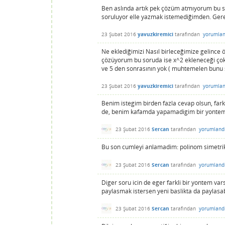
Ben aslında artık pek çözüm atmıyorum bu s
soruluyor elle yazmak istemediğimden. Gere
23 Şubat 2016
yavuzkiremici
tarafından
yorumlan
Ne eklediğimizi Nasıl birleceğimize gelince
çözüyorum bu soruda ise x^2 ekleneceği çok 
ve 5 den sonrasının yok ( muhtemelen bunu s
23 Şubat 2016
yavuzkiremici
tarafından
yorumlan
Benim istegim birden fazla cevap olsun, fark
de, benim kafamda yapamadigim bir yontem. Bu
23 Şubat 2016
Sercan
tarafından
yorumland
Bu son cumleyi anlamadim: polinom simetri
23 Şubat 2016
Sercan
tarafından
yorumland
Diger soru icin de eger farkli bir yontem va
paylasmak istersen yeni baslikta da paylasab
23 Şubat 2016
Sercan
tarafından
yorumland