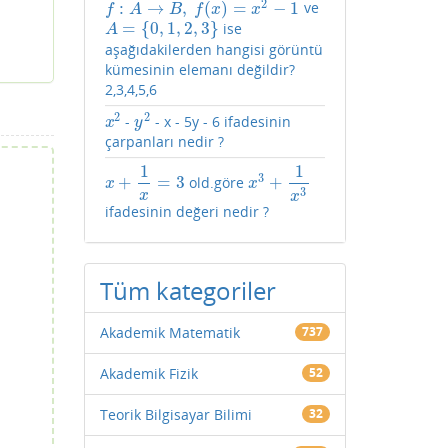
2
:
→
,
(
)
=
−
1
ve
f
:
A
→
B
,
f
(
x
)
=
x
2
−
1
f
A
B
f
x
x
=
{
0
,
1
,
2
,
3
}
ise
A
=
{
0
,
1
,
2
,
3
}
A
aşağıdakilerden hangisi görüntü
kümesinin elemanı değildir?
2,3,4,5,6
2
2
-
- x - 5y - 6 ifadesinin
x
2
y
2
x
y
çarpanları nedir ?
1
1
3
+
=
3
+
old.göre
x
+
1
x
=
3
x
3
+
1
x
3
x
x
3
x
x
ifadesinin değeri nedir ?
Tüm kategoriler
Akademik Matematik
737
Akademik Fizik
52
Teorik Bilgisayar Bilimi
32