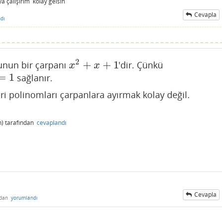
a çalışırım kolay gelsin
Cevapla
dı
2
+
+
1
nun bir çarpanı
'dir. Çünkü
x
2
+
x
+
1
x
x
=
1
sağlanır.
1
ri polinomları çarpanlara ayırmak kolay değil.
)
tarafından
cevaplandı
Cevapla
ndan
yorumlandı