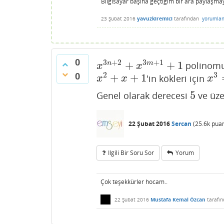
Bilgisayar başına geçtiğim bir ara paylaşmay
23 Şubat 2016
yavuzkiremici
tarafından
yorumlan
0
3
+
2
3
+
1
+
+
1
n
m
polinomu
x
3
n
+
2
+
x
3
m
+
1
+
1
x
x
0
2
3
+
+
1
'in kökleri için
x
2
+
x
+
1
x
3
=
x
x
x
5
Genel olarak derecesi
ve üze
5
22 Şubat 2016
Sercan
(
25.6k
puan
Ilgili Bir Soru Sor
Yorum
Çok teşekkürler hocam..
22 Şubat 2016
Mustafa Kemal Özcan
tarafı