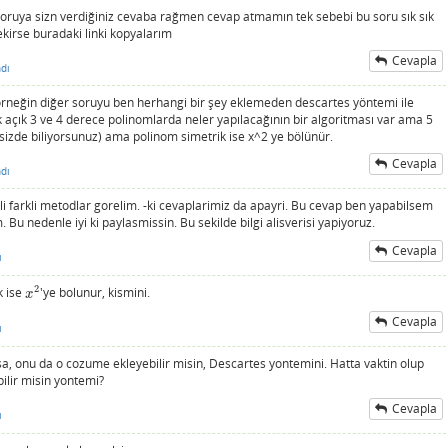
oruya sizn verdiğiniz cevaba rağmen cevap atmamın tek sebebi bu soru sık sık
kirse buradaki linki kopyalarım
Cevapla
dı
 örneğin diğer soruyu ben herhangi bir şey eklemeden descartes yöntemi ile
açık 3 ve 4 derece polinomlarda neler yapılacağının bir algoritması var ama 5
izde biliyorsunuz) ama polinom simetrik ise x^2 ye bölünür.
Cevapla
dı
li farkli metodlar gorelim. -ki cevaplarimiz da apayri. Bu cevap ben yapabilsem
 nedenle iyi ki paylasmissin. Bu sekilde bilgi alisverisi yapiyoruz.
Cevapla
ı
2
k ise
'ye bolunur, kismini.
x
2
x
Cevapla
ı
rsa, onu da o cozume ekleyebilir misin, Descartes yontemini. Hatta vaktin olup
ilir misin yontemi?
Cevapla
ı