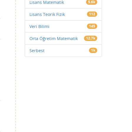
Lisans Matematik
5.6k
Lisans Teorik Fizik
112
Veri Bilimi
145
Orta Öğretim Matematik
12.7k
Serbest
1k