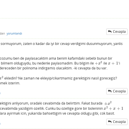
Cevapla
ndan
yorumlandı
n sormuyorum, zaten o kadar da iyi bir cevap verdigimi dusunmuyorum, yanlis
u cozumu ben de paylasacaktim ama benim kafamdaki sebebi bunun bir
2
bilmem olduguydu, bu nedenle paylasmadim. Bu bilgim ile
+
ile
+
1
'i
+
x
2
x
+
1
x
x
 dereceden bir polinoma indirgemis olacaktim. -ki cevapta da bu var.
2
ekledin? Ne zaman ne ekleyip/cikartmamiz gerektigini nasil gorecegiz?
2
x
nmek isterim.
Cevapla
ı
2
tigini anliyorum, oradaki cevabimda da belirttim. Fakat burada
±
±
x
2
x
2
 cevabimda yazdigim ozellik. Cunku bu ozellige gore bir boleninin
+
+
1
x
2
+
x
+
1
x
x
ra ayirmak icin, yukarida bahsettigim ve cevapta oldugu gibi, cok basit.
Cevapla
ı