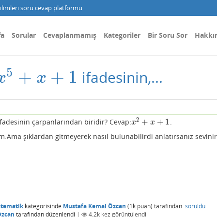
limleri soru cevap platformu
fa
Sorular
Cevaplanmamış
Kategoriler
Bir Soru Sor
Hakkı
5
+
+
1
ifadesinin,...
x
5
+
x
+
1
x
x
2
+
+
1
fadesinin çarpanlarından biridir? Cevap:
.
x
2
+
x
+
1
x
x
.Ama şıklardan gitmeyerek nasıl bulunabilirdi anlatırsanız sevini
atematik
kategorisinde
Mustafa Kemal Özcan
(
1k
puan)
tarafından
soruldu
Özcan
tarafından
düzenlendi
|
4.2k
kez görüntülendi