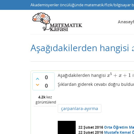
Akademisyenler öncülüğünde matematik/fizik/bilgisayar bi
Anasay
Aşağıdakilerden hangisi
5
+
+
1
Aşağıdakilerden hangisi
i
x
5
+
x
+
1
x
x
0
Şıklardan giderek cevabı doğru buldum
0
4.2k
kez
görüntülendi
çarpanlara-ayırma
22 Şubat 2016
Orta Öğretim M
22 Şubat 2016
Mustafa Kemal 