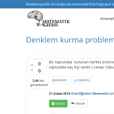
Akademisyenler öncülüğünde matematik/fizik/bilgisayar bi
Anasay
Denklem kurma problem
Bir toplulukta bulunan herkes birbirine
0
toplulukta kaç kişi vardır ( cevap 13
0
denklem
problemi
2.4k
kez
görüntülendi
21 Şubat 2016
Orta Öğretim Matematik
kat
Cevap
Yorum