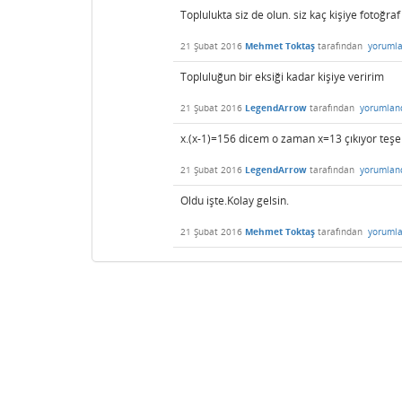
Toplulukta siz de olun. siz kaç kişiye fotoğraf
21 Şubat 2016
Mehmet Toktaş
tarafından
yorumla
Topluluğun bir eksiği kadar kişiye veririm
21 Şubat 2016
LegendArrow
tarafından
yorumlan
x.(x-1)=156 dicem o zaman x=13 çıkıyor teşe
21 Şubat 2016
LegendArrow
tarafından
yorumlan
Oldu işte.Kolay gelsin.
21 Şubat 2016
Mehmet Toktaş
tarafından
yorumla