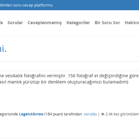
limleri soru cevap platformu
fa
Sorular
Cevaplanmamış
Kategoriler
Bir Soru Sor
Hakkı
i.
 vesikalık fotoğrafını vermiştir. 156 fotoğraf el değiştirdiğine gör
)(nasıl mantık yürütüp bir denklem oluşturacağımızı bulamadım)
egorisinde
LegendArrow
(
184
puan)
tarafından
soruldu
|
2.4k
kez görüntülen