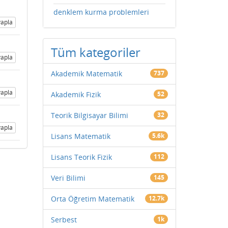
denklem kurma problemleri
apla
Tüm kategoriler
apla
Akademik Matematik
737
apla
Akademik Fizik
52
Teorik Bilgisayar Bilimi
32
apla
Lisans Matematik
5.6k
Lisans Teorik Fizik
112
Veri Bilimi
145
Orta Öğretim Matematik
12.7k
Serbest
1k