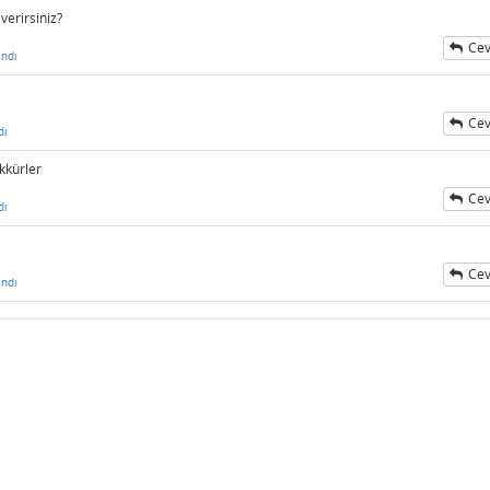
 verirsiniz?
Cev
ndı
Cev
dı
kkürler
Cev
dı
Cev
ndı