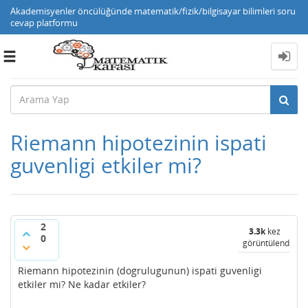
Akademisyenler öncülüğünde matematik/fizik/bilgisayar bilimleri soru
cevap platformu
Toggle
navigation
Riemann hipotezinin ispati
guvenligi etkiler mi?
2
3.3k
kez
0
görüntülendi
Riemann hipotezinin (dogrulugunun) ispati guvenligi
etkiler mi? Ne kadar etkiler?