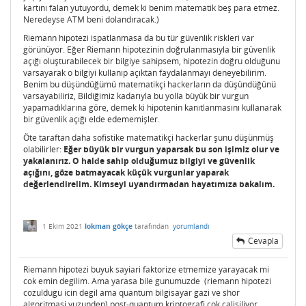
kartını falan yutuyordu, demek ki benim matematik beş para etmez.
Neredeyse ATM beni dolandıracak.)
Riemann hipotezi ispatlanmasa da bu tür güvenlik riskleri var
görünüyor. Eğer Riemann hipotezinin doğrulanmasıyla bir güvenlik
açığı oluşturabilecek bir bilgiye sahipsem, hipotezin doğru olduğunu
varsayarak o bilgiyi kullanıp açıktan faydalanmayı deneyebilirim.
Benim bu düşündüğümü matematikçi hackerların da düşündüğünü
varsayabiliriz, Bildiğimiz kadarıyla bu yolla büyük bir vurgun
yapamadıklarına göre, demek ki hipotenin kanıtlanmasını kullanarak
bir güvenlik açığı elde edememişler.
Öte taraftan daha sofistike matematikçi hackerlar şunu düşünmüş
olabilirler:
Eğer büyük bir vurgun yaparsak bu son işimiz olur ve
yakalanırız. O halde sahip olduğumuz bilgiyi ve güvenlik
açığını, göze batmayacak küçük vurgunlar yaparak
değerlendirelim. Kimseyi uyandırmadan hayatımıza bakalım.
1 Ekim 2021
lokman gökçe
tarafından
yorumlandı
Cevapla
Riemann hipotezi buyuk sayiari faktorize etmemize yarayacak mi
cok emin degilim. Ama yarasa bile gunumuzde (riemann hipotezi
cozuldugu icin degil ama quantum bilgisayar gazi ve shor
algoritmasi yuzunden) post-quantum kriptografi cok calisiliyor.