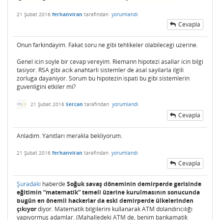
21 Şubat 2016
ferhanviran
tarafından
yorumlandı
Cevapla
Onun farkindayim. Fakat soru ne gibi tehlikeler olabilecegi uzerine.
Genel icin soyle bir cevap vereyim. Riemann hipotezi asallar icin bilgi
tasiyor. RSA gibi acik anahtarli sistemler de asal sayilarla ilgili
zorluga dayaniyor. Sorum bu hipotezin ispati bu gibi sistemlerin
guvenligini etkiler mi?
21 Şubat 2016
Sercan
tarafından
yorumlandı
Cevapla
Anladım. Yanıtları merakla bekliyorum.
21 Şubat 2016
ferhanviran
tarafından
yorumlandı
Cevapla
Şuradaki
haberde
Soğuk savaş döneminin demirperde gerisinde
eğitimin “matematik” temeli üzerine kurulmasının sonucunda
bugün en önemli hackerlar da eski demirperde ülkelerinden
çıkıyor
diyor. Matematik bilgilerini kullanarak ATM dolandırıcılığı
yapıyormuş adamlar. (Mahalledeki ATM de, benim bankamatik