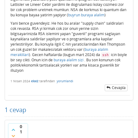
Lattisler ve Lineer Cebir yardimi ile dogrulamasi kolay cozmesi zor
bir cok problem uretmek mumkun. NSA de korkmus ki quantum dan
bu konuya bayaa yatirim yapiyor (
buyrun buraya alalim
)
Yani bence guvendeyiz. He hos bu aralar "supply chain" saldiralari
cok revasta. RSA yi kirmak cok zor onun yerine sizin
bilgisayarinizda RSA islemini yapan "guvenli" programi saglayan
kaynaklara saldirilar yapiliyor ve o programlara arka kapilar
yerlestiriliyor. Bu konuyla ilgili C nin yaraticilarindan Ken Thompson
un cok guzel bir makalesi/atak vektoru var (
buraya alalim
meraklilari
). Gecen haftalarda (bugun mart 2024) da
icin boyle
ssh
bir sey cikti. Onun icin de
buraya alalim sizi
. Bu son konunun cok
politik/ekonomik tartisalacak yonleri var ama kisaca guvenlik bir
illuzyon
1 Nisan 2024
eloi2
tarafından
yorumlandı
Cevapla
1
cevap
0
1