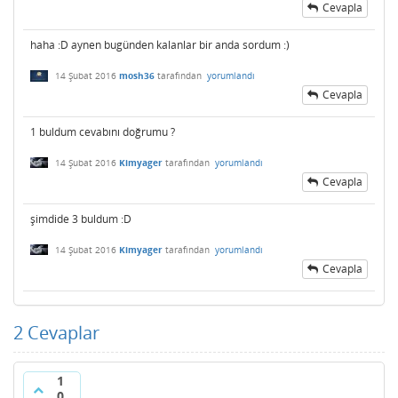
Cevapla
haha :D aynen bugünden kalanlar bir anda sordum :)
14 Şubat 2016
mosh36
tarafından
yorumlandı
Cevapla
1 buldum cevabını doğrumu ?
14 Şubat 2016
Kimyager
tarafından
yorumlandı
Cevapla
şimdide 3 buldum :D
14 Şubat 2016
Kimyager
tarafından
yorumlandı
Cevapla
2
Cevaplar
1
0