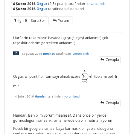
14 Şubat 2016
Ozgur
(
2.5k
puan)
tarafından
cevaplandı
14 Şubat 2016
Ozgur
tarafından
düzenlendi
Ilgili Bir Soru Sor
Yorum
Harflerin rakamların havada uçuştuğu şeyi anladım :) çok
teşekkür ederim gerçekten anladım :)
14 Şubat 2016
mosh36
tarafından
yorumlandı
Cevapla
k
∑
Özgür;
pozitif bir tamsayı olmak üzere
!
toplamı belirli
k
∑
n
=
0
k
n
!
k
n
=
0
n
mi?
14 Şubat 2016
Handan
tarafından
yorumlandı
Cevapla
Handan; Ben bilmiyorum maalesef. Daha once bir yerde
gormuslugum var sanki, ama nerede olabilir hatirlamiyorum.
Kucuk bir google aramasi baya karmasik bir yapisi oldugunu
soyluyor ve sanirim kompleks analiz dersinde gormusum ben