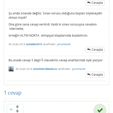
Cevapla
Şu anda sınavda değiliz. Sınav sorusu olduğunu baştan söyleseydin
olmaz mıydı?
Ona göre sana cevap verilirdi. Kaldı ki sınav sorusuysa cevabını
internette,
örneğin ALTIN NOKTA olimpiyat kitaplarında bulabilirsin.
30 Ocak 2016
suitable2015
tarafından
yorumlandı
Cevapla
Bu arada cevap
1
degil
5
olacakmis cevap anahtarinda oyle yaziyor.
1
5
30 Ocak 2016
sonelektrikbukucu
tarafından
yorumlandı
Cevapla
1
cevap
0
0