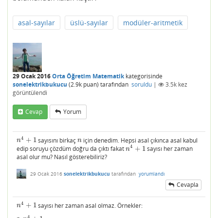
asal-sayılar
üslü-sayılar
modüler-aritmetik
29 Ocak 2016
Orta Öğretim Matematik
kategorisinde
sonelektrikbukucu
(
2.9k
puan)
tarafından
soruldu
|
3.5k
kez
görüntülendi
Cevap
Yorum
4
+
1
sayısını birkaç
için denedim. Hepsi asal çıkınca asal kabul
n
4
+
1
n
n
n
4
edip soruyu çözdüm doğru da çıktı fakat
+
1
sayısı her zaman
n
4
+
1
n
asal olur mu? Nasıl gösterebiliriz?
29 Ocak 2016
sonelektrikbukucu
tarafından
yorumlandı
Cevapla
4
+
1
sayısı her zaman asal olmaz. Örnekler:
n
4
+
1
n
4