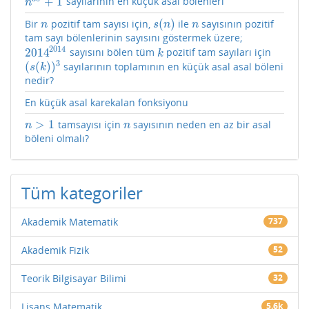
+
1
sayılarının en küçük asal bölenleri
n
30
+
1
n
(
)
Bir
pozitif tam sayısı için,
ile
sayısının pozitif
n
s
(
n
)
n
n
s
n
n
tam sayı bölenlerinin sayısını göstermek üzere;
2014
2014
sayısını bölen tüm
pozitif tam sayıları için
2014
2014
k
k
3
(
(
)
)
sayılarının toplamının en küçük asal asal böleni
(
s
(
k
)
)
3
s
k
nedir?
En küçük asal karekalan fonksiyonu
>
1
tamsayısı için
sayısının neden en az bir asal
n
>
1
n
n
n
böleni olmalı?
Tüm kategoriler
Akademik Matematik
737
Akademik Fizik
52
Teorik Bilgisayar Bilimi
32
Lisans Matematik
5.6k