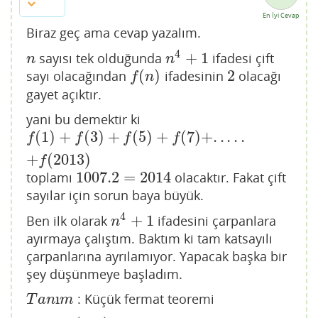
En İyi Cevap
Biraz geç ama cevap yazalım.
4
+
1
sayısı tek olduğunda
ifadesi çift
n
n
4
+
1
n
n
(
)
2
sayı olacağından
ifadesinin
olacağı
f
(
n
)
2
f
n
gayet açıktır.
yani bu demektir ki
(
1
)
+
(
3
)
+
(
5
)
+
(
7
)
+
.
.
.
.
.
f
(
1
)
+
f
(
3
)
+
f
(
5
)
+
f
(
7
)
+
.
.
.
.
.
+
f
(
2013
)
f
f
f
f
+
(
2013
)
f
1007.2
=
2014
toplamı
olacaktır. Fakat çift
1007.2
=
2014
sayılar için sorun baya büyük.
4
+
1
Ben ilk olarak
ifadesini çarpanlara
n
4
+
1
n
ayırmaya çalıştım. Baktım ki tam katsayılı
çarpanlarına ayrılamıyor. Yapacak başka bir
şey düşünmeye başladım.
ı
: Küçük fermat teoremi
T
a
n
ı
m
T
a
n
m