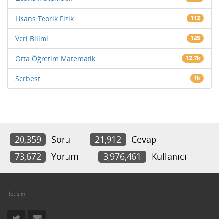
Lisans Teorik Fizik
112
Veri Bilimi
145
Orta Öğretim Matematik
12.7k
Serbest
1k
20,359
Soru
21,912
Cevap
73,672
Yorum
3,976,461
Kullanıcı
İletişim