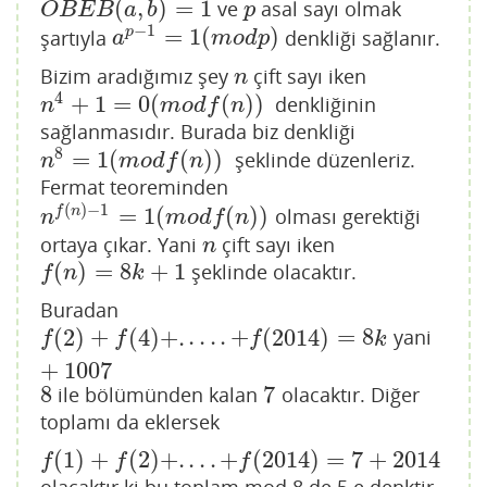
(
,
)
=
1
ve
asal sayı olmak
O
B
E
B
(
a
,
b
)
=
1
p
O
B
E
B
a
b
p
−
1
=
1
(
)
p
şartıyla
denkliği sağlanır.
a
p
−
1
=
1
(
m
o
d
p
)
a
m
o
d
p
Bizim aradığımız şey
çift sayı iken
n
n
4
+
1
=
0
(
(
)
)
denkliğinin
n
4
+
1
=
0
(
m
o
d
f
(
n
)
)
n
m
o
d
f
n
sağlanmasıdır. Burada biz denkliği
8
=
1
(
(
)
)
şeklinde düzenleriz.
n
8
=
1
(
m
o
d
f
(
n
)
)
n
m
o
d
f
n
Fermat teoreminden
(
)
−
1
=
1
(
(
)
)
f
n
olması gerektiği
n
f
(
n
)
−
1
=
1
(
m
o
d
f
(
n
)
)
n
m
o
d
f
n
ortaya çıkar. Yani
çift sayı iken
n
n
(
)
=
8
+
1
şeklinde olacaktır.
f
(
n
)
=
8
k
+
1
f
n
k
Buradan
(
2
)
+
(
4
)
+
.
.
.
.
.
+
(
2014
)
=
8
yani
f
(
2
)
+
f
(
4
)
+
.
.
.
.
.
+
f
(
2014
)
=
8
k
+
1007
f
f
f
k
+
1007
8
7
ile bölümünden kalan
olacaktır. Diğer
8
7
toplamı da eklersek
(
1
)
+
(
2
)
+
.
.
.
.
+
(
2014
)
=
7
+
2014
f
(
1
)
+
f
(
2
)
+
.
.
.
.
+
f
(
2014
)
=
7
+
2014
f
f
f