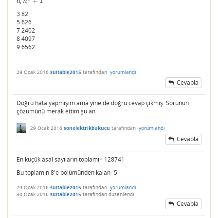
n,
+
1
n
4
+
1
n
3 82
5 626
7 2402
8 4097
9 6562
29 Ocak 2016
suitable2015
tarafından
yorumlandı
Cevapla
Doğru hata yapmışım ama yine de doğru cevap çıkmış. Sorunun
çözümünü merak ettim şu an.
29 Ocak 2016
sonelektrikbukucu
tarafından
yorumlandı
Cevapla
En küçük asal sayıların toplamı= 128741
Bu toplamın 8'e bölümünden kalan=5
29 Ocak 2016
suitable2015
tarafından
yorumlandı
30 Ocak 2016
suitable2015
tarafından
düzenlendi
Cevapla