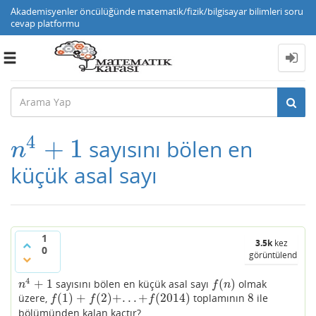
Akademisyenler öncülüğünde matematik/fizik/bilgisayar bilimleri soru
cevap platformu
Toggle
navigation
4
+
1
sayısını bölen en
n
4
+
1
n
küçük asal sayı
1
3.5k
kez
0
görüntülendi
4
+
1
(
)
sayısını bölen en küçük asal sayı
olmak
n
4
+
1
f
(
n
)
n
f
n
(
1
)
+
(
2
)
+
.
.
.
+
(
2014
)
8
üzere,
toplamının
ile
f
(
1
)
+
f
(
2
)
+
.
.
.
+
f
(
2014
)
8
f
f
f
bölümünden kalan kaçtır?