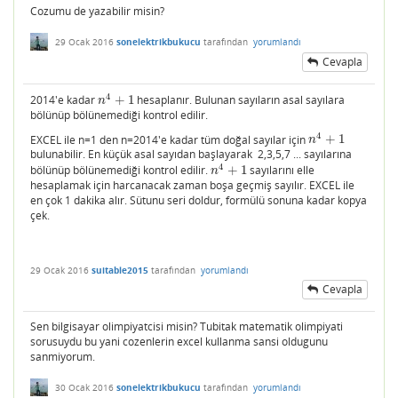
Cozumu de yazabilir misin?
29 Ocak 2016
sonelektrikbukucu
tarafından
yorumlandı
Cevapla
4
2014'e kadar
+
1
hesaplanır. Bulunan sayıların asal sayılara
n
4
+
1
n
bölünüp bölünemediği kontrol edilir.
4
EXCEL ile n=1 den n=2014'e kadar tüm doğal sayılar için
+
1
n
4
+
1
n
bulunabilir. En küçük asal sayıdan başlayarak 2,3,5,7 ... sayılarına
4
bölünüp bölünemediği kontrol edilir.
+
1
sayılarını elle
n
4
+
1
n
hesaplamak için harcanacak zaman boşa geçmiş sayılır. EXCEL ile
en çok 1 dakika alır. Sütunu seri doldur, formülü sonuna kadar kopya
çek.
29 Ocak 2016
suitable2015
tarafından
yorumlandı
Cevapla
Sen bilgisayar olimpiyatcisi misin? Tubitak matematik olimpiyati
sorusuydu bu yani cozenlerin excel kullanma sansi oldugunu
sanmiyorum.
30 Ocak 2016
sonelektrikbukucu
tarafından
yorumlandı