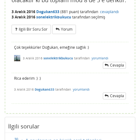
olacaktır ki bu toplam mod 8 de 5 e denktir.
3 Aralık 2016
Dogukan633
(
881
puan)
tarafından
cevaplandı
3 Aralık 2016
sonelektrikbukucu
tarafından
seçilmiş
Ilgili Bir Soru Sor
Yorum
Çok teşekkürler Doğukan, emeğine sağlık :)
3 Aralık 2016
sonelektrikbukucu
tarafından
yorumlandı
Cevapla
Rica ederim :) :)
3 Aralık 2016
Dogukan633
tarafından
yorumlandı
Cevapla
İlgili sorular
30