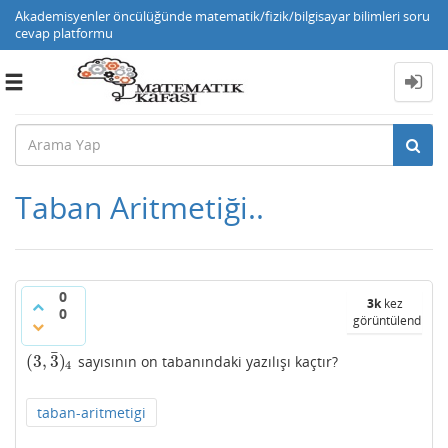
Akademisyenler öncülüğünde matematik/fizik/bilgisayar bilimleri soru
cevap platformu
Toggle
navigation
Taban Aritmetiği..
0
3k
kez
0
görüntülendi
¯
(
3
,
3
)
sayısının on tabanındaki yazılışı kaçtır?
(
3
,
3
¯
)
4
4
taban-aritmetigi