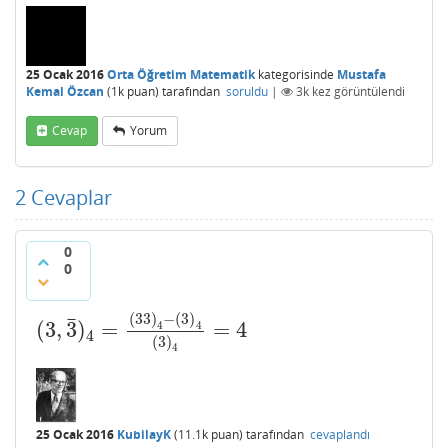
25 Ocak 2016
Orta Öğretim Matematik
kategorisinde
Mustafa
Kemal Özcan
(
1k
puan)
tarafından
soruldu
|
3k
kez görüntülendi
Cevap
Yorum
2
Cevaplar
0
0
(
33
)
−
(
3
)
¯
(
3
,
3
)
=
=
4
4
4
(
3
,
3
¯
)
4
=
(
33
)
4
−
(
3
)
4
(
3
)
4
=
4
4
(
3
)
4
25 Ocak 2016
KubilayK
(
11.1k
puan)
tarafından
cevaplandı