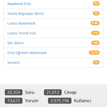
Akademik Fizik
52
Teorik Bilgisayar Bilimi
32
Lisans Matematik
5.6k
Lisans Teorik Fizik
112
Veri Bilimi
145
Orta Öğretim Matematik
12.7k
Serbest
1k
20,359
Soru
21,912
Cevap
73,672
Yorum
3,975,196
Kullanıcı