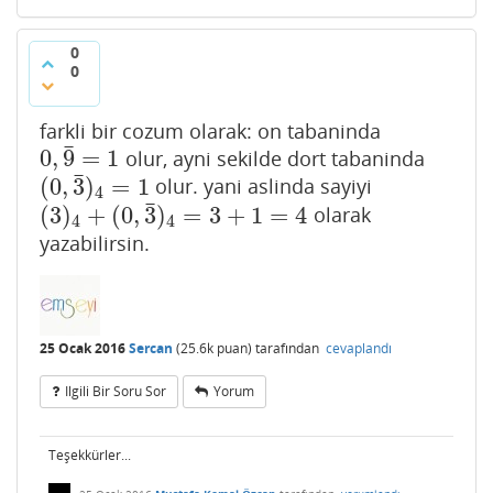
0
0
farkli bir cozum olarak: on tabaninda
¯
0
,
9
=
1
olur, ayni sekilde dort tabaninda
0
,
9
¯
=
1
¯
(
0
,
3
)
=
1
olur. yani aslinda sayiyi
(
0
,
3
¯
)
4
=
1
4
¯
(
3
)
+
(
0
,
3
)
=
3
+
1
=
4
olarak
(
3
)
4
+
(
0
,
3
¯
)
4
=
3
+
1
=
4
4
4
yazabilirsin.
25 Ocak 2016
Sercan
(
25.6k
puan)
tarafından
cevaplandı
Ilgili Bir Soru Sor
Yorum
Teşekkürler...