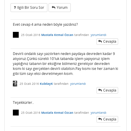
Ilgili Bir Soru Sor
Yorum
Evet cevap 4 ama neden böyle yazdınız?
25 Ocak 2016
Mustafa Kemal Özcan
tarafından
yorumlandı
Cevapla
Devirli ondalık sayı yazılırken neden paydaya devreden kadar 9
atıyoruz.Çünkü sürekli 10'luk tabanda işlem yapıyoruz işlem
yaptığınız tabanın bir eksiğine bölmeniz gerekiyor devreden
kısmı ki sayı gerçekten devirli olabilsin.Pay kısmı ise her zaman ki
gibi tüm sayı eksi devretmeyen kısım.
25 Ocak 2016
KubilayK
tarafından
yorumlandı
Cevapla
Teşekkürler..
25 Ocak 2016
Mustafa Kemal Özcan
tarafından
yorumlandı
Cevapla