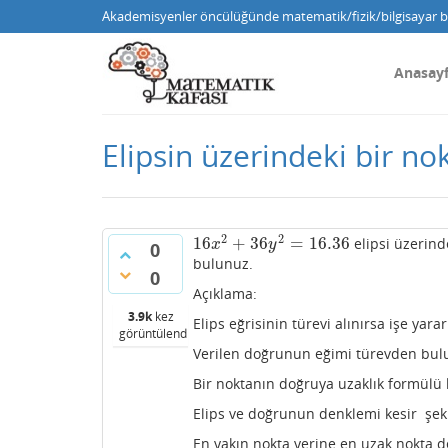
Akademisyenler öncülüğünde matematik/fizik/bilgisayar bi
Anasay
Elipsin üzerindeki bir no
2
2
16
+
36
=
16.36
elipsi üzerind
16
x
2
+
36
y
2
=
16.36
x
y
0
bulunuz.
0
Açıklama:
3.9k
kez
Elips eğrisinin türevi alınırsa işe yara
görüntülendi
Verilen doğrunun eğimi türevden bulu
Bir noktanın doğruya uzaklık formülü 
Elips ve doğrunun denklemi kesir şekl
En yakın nokta yerine en uzak nokta d