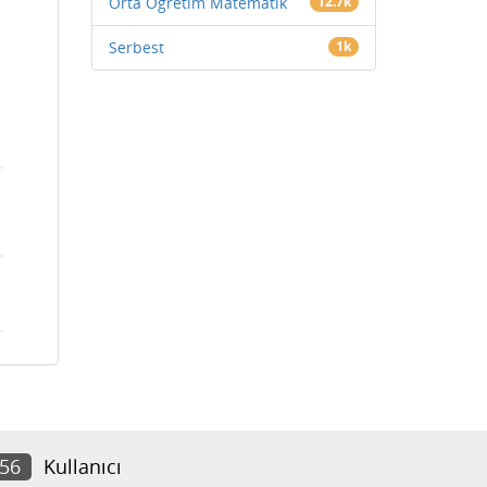
Orta Öğretim Matematik
12.7k
Serbest
1k
056
Kullanıcı