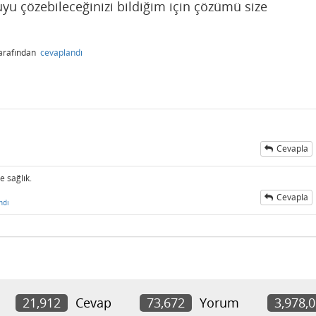
ruyu çözebileceğinizi bildiğim için çözümü size
arafından
cevaplandı
Cevapla
e sağlık.
Cevapla
ndı
21,912
Cevap
73,672
Yorum
3,978,