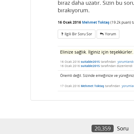
biraz daha uzatır. Sizin bu so
bırakıyorum.
16 Ocak 2016
Mehmet Toktaş
(
19.2k
puan)
t
Ilgili Bir Soru Sor
Yorum
Elinize sağlık. İlginiz için teşekkürler.
16 Ocak 2016
suitable2015
tarafından
yorumlandı
16 Ocak 2016
suitable2015
tarafından
düzenlendi
Önemli değil. Sizinde emeğinize ve yüreğiniz
17 Ocak 2016
Mehmet Toktaş
tarafından
yorumla
20,359
Soru