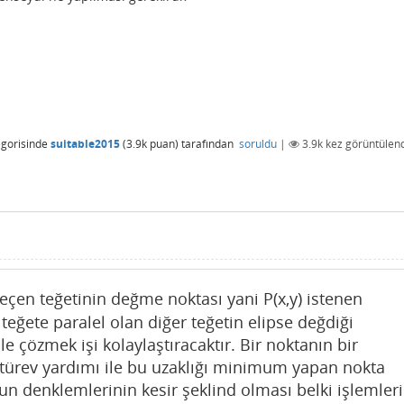
gorisinde
suitable2015
(
3.9k
puan)
tarafından
soruldu
|
3.9k
kez görüntülend
çen teğetinin değme noktası yani P(x,y) istenen
teğete paralel olan diğer teğetin elipse değdiği
ile çözmek işi kolaylaştıracaktır. Bir noktanın bir
 türev yardımı ile bu uzaklığı minimum yapan nokta
nun denklemlerinin kesir şeklind olması belki işlemleri