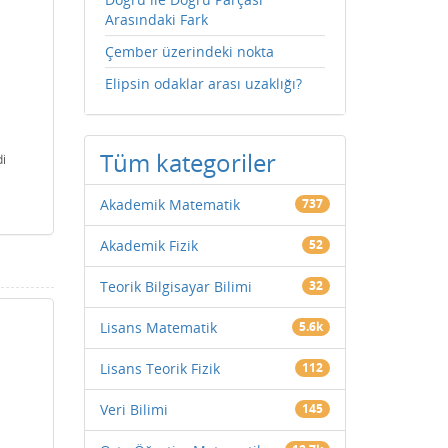
Arasındaki Fark
Çember üzerindeki nokta
Elipsin odaklar arası uzaklığı?
Tüm kategoriler
i
Akademik Matematik
737
Akademik Fizik
52
Teorik Bilgisayar Bilimi
32
Lisans Matematik
5.6k
Lisans Teorik Fizik
112
Veri Bilimi
145