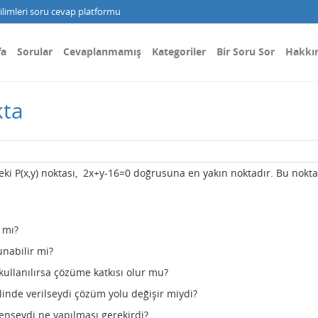
limleri soru cevap platformu
fa
Sorular
Cevaplanmamış
Kategoriler
Bir Soru Sor
Hakkı
kta
eki P(x,y) noktası, 2x+y-16=0 doğrusuna en yakın noktadır. Bu nokta
r mı?
nabilir mi?
kullanılırsa çözüme katkısı olur mu?
inde verilseydi çözüm yolu değişir miydi?
enseydi ne yapılması gerekirdi?