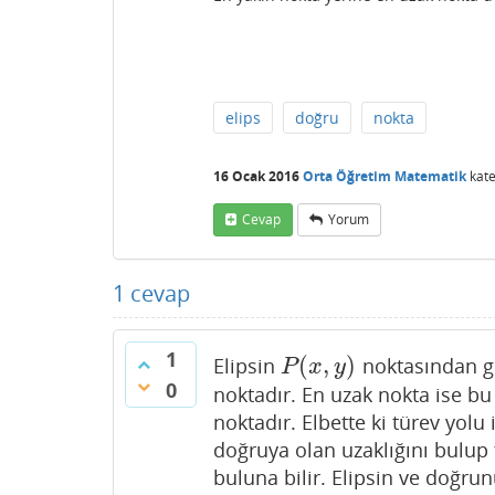
elips
doğru
nokta
16 Ocak 2016
Orta Öğretim Matematik
kate
Cevap
Yorum
1
cevap
1
(
,
)
Elipsin
noktasından ge
P
(
x
,
y
)
P
x
y
0
noktadır. En uzak nokta ise bu 
noktadır. Elbette ki türev yolu 
doğruya olan uzaklığını bulup
buluna bilir. Elipsin ve doğru