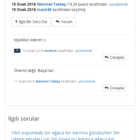
10 Ocak 2016
Mehmet Toktaş
(
19.2k
puan)
tarafından
cevaplandı
10 Ocak 2016
mosh36
tarafından
seçilmiş
Ilgili Bir Soru Sor
Yorum
teşekkür ederim :)
10 Ocak 2016
mosh36
tarafından
yorumlandı
Cevapla
Önemli değil. Başarılar...
11 Ocak 2016
Mehmet Toktaş
tarafından
yorumlandı
Cevapla
İlgili sorular
10m boyundaki bir ağaca bir karınca gündüzleri 3m
çıkıyor,geceleri ise 2m iniyor,bu karınca ağaca kaç