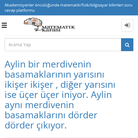
Akademisyenler öncülüğünde matematik/fizik/bilgisayar bilimleri soru
cevap platformu
Toggle
navigation
Aylin bir merdivenin
basamaklarının yarısını
ikişer ikişer , diğer yarısını
ise üçer üçer iniyor. Aylin
aynı merdivenin
basamaklarını dörder
dörder çıkıyor.