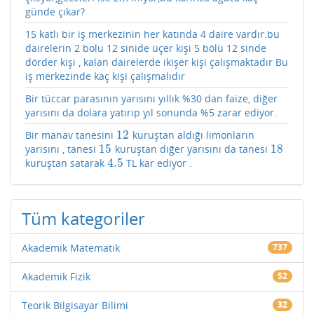
günde çıkar?
15 katlı bir iş merkezinin her katında 4 daire vardır.bu
dairelerin 2 bolu 12 sinide üçer kişi 5 bölü 12 sinde
dörder kişi , kalan dairelerde ikişer kişi çalışmaktadır Bu
iş merkezinde kaç kişi çalışmalıdır
Bir tüccar parasının yarısını yıllık %30 dan faize, diğer
yarısını da dolara yatırıp yıl sonunda %5 zarar ediyor.
12
Bir manav tanesini
kuruştan aldığı limonların
12
15
18
yarısını , tanesi
kuruştan diğer yarısını da tanesi
15
18
4.5
kuruştan satarak
TL kar ediyor .
4.5
Tüm kategoriler
Akademik Matematik
737
Akademik Fizik
52
Teorik Bilgisayar Bilimi
32