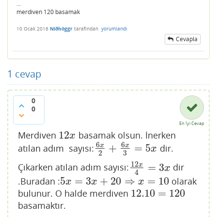
...
merdiven 120 basamak
10 Ocak 2016
Níðhöggr
tarafından
yorumlandı
Cevapla
1
cevap
0
0
En İyi Cevap
12
Merdiven
basamak olsun. İnerken
12
x
x
6
6
x
x
+
=
5
atılan adım sayısı:
dir.
6
x
2
+
6
x
3
=
5
x
x
2
3
12
=
3
x
Çıkarken atılan adım sayısı:
dir
12
x
4
=
3
x
x
4
5
=
3
+
20
⇒
=
10
.Buradan :
olarak
5
x
=
3
x
+
20
⇒
x
=
10
x
x
x
12.10
=
120
bulunur. O halde merdiven
12.10
=
120
basamaktır.