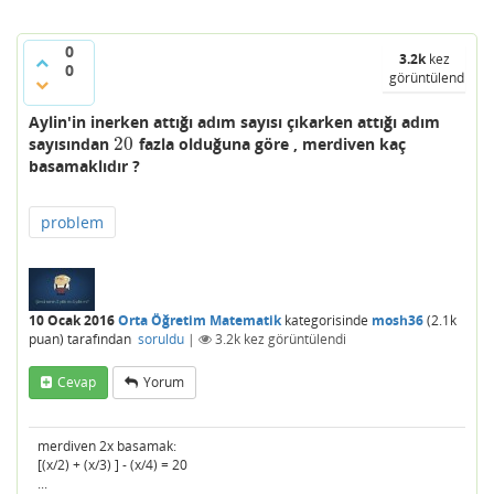
0
3.2k
kez
0
görüntülendi
Aylin'in inerken attığı adım sayısı çıkarken attığı adım
20
sayısından
fazla olduğuna göre , merdiven kaç
20
basamaklıdır ?
problem
10 Ocak 2016
Orta Öğretim Matematik
kategorisinde
mosh36
(
2.1k
puan)
tarafından
soruldu
|
3.2k
kez görüntülendi
Cevap
Yorum
merdiven 2x basamak:
[(x/2) + (x/3) ] - (x/4) = 20
...