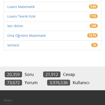
Lisans Matematik
5.6k
Lisans Teorik Fizik
112
Veri Bilimi
145
Orta Öğretim Matematik
12.7k
Serbest
1k
20,359
Soru
21,912
Cevap
73,672
Yorum
3,976,536
Kullanıcı
İletişim