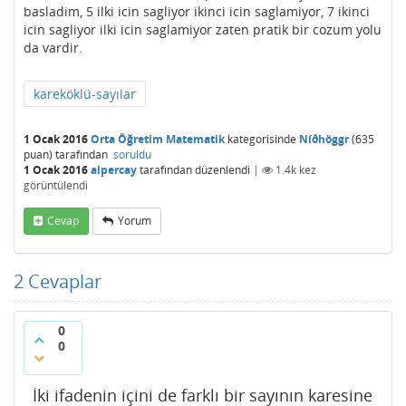
basladim, 5 ilki icin sagliyor ikinci icin saglamiyor, 7 ikinci
icin sagliyor ilki icin saglamiyor zaten pratik bir cozum yolu
da vardir.
kareköklü-sayılar
1 Ocak 2016
Orta Öğretim Matematik
kategorisinde
Níðhöggr
(
635
puan)
tarafından
soruldu
1 Ocak 2016
alpercay
tarafından
düzenlendi
|
1.4k
kez
görüntülendi
Cevap
Yorum
2
Cevaplar
0
0
İki ifadenin içini de farklı bir sayının karesine