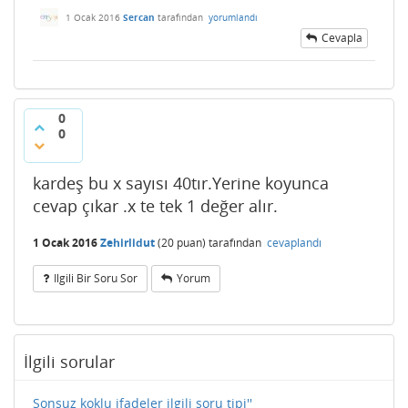
1 Ocak 2016
Sercan
tarafından
yorumlandı
Cevapla
0
0
kardeş bu x sayısı 40tır.Yerine koyunca
cevap çıkar .x te tek 1 değer alır.
1 Ocak 2016
Zehirlidut
(
20
puan)
tarafından
cevaplandı
Ilgili Bir Soru Sor
Yorum
İlgili sorular
Sonsuz koklu ifadeler ilgili soru tipi''