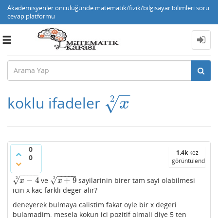
Akademisyenler öncülüğünde matematik/fizik/bilgisayar bilimleri soru
cevap platformu
Toggle
navigation
−
−
koklu ifadeler
2
x
2
√
x
0
1.4k
kez
0
görüntülendi
−
−
−
−
−
−
−
−
−
−
√
−
4
+
9
√
2
2
ve
sayilarinin birer tam sayi olabilmesi
x
−
4
2
x
+
9
2
x
x
icin x kac farkli deger alir?
deneyerek bulmaya calistim fakat oyle bir x degeri
bulamadim. mesela kokun ici pozitif olmali diye 5 ten