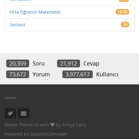
Orta Öğretim Matematik
12.7k
Serbest
1k
20,359
Soru
21,912
Cevap
73,672
Yorum
3,977,617
Kullanıcı
İletişim
Donut Theme
with
by
Amiya Sahu
Powered by
Question2Answer