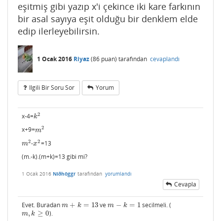
eşitmiş gibi yazıp x'i çekince iki kare farkının
bir asal sayıya eşit olduğu bir denklem elde
edip ilerleyebilirsin.
1 Ocak 2016
Riyaz
(
86
puan)
tarafından
cevaplandı
Ilgili Bir Soru Sor
Yorum
2
x-4=
k
2
k
2
x+9=
m
2
m
2
2
-
=13
m
2
x
2
m
x
(m.-k).(m+k)=13 gibi mi?
1 Ocak 2016
Níðhöggr
tarafından
yorumlandı
Cevapla
Evet. Buradan
+
=
13
ve
−
=
1
secilmeli. (
m
+
k
=
13
m
−
k
=
1
m
k
m
k
,
≥
0
).
m
,
k
≥
0
m
k