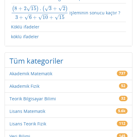
−
−
–
–
√
√
√
8
+
2
15
.
3
+
2
(
)
(
)
işleminin sonucu kaçtır ?
(
8
+
2
15
)
.
(
3
+
2
)
3
+
6
+
10
+
15
−
−
−
−
–
√
√
√
3
+
6
+
10
+
15
Köklü ifadeler
köklü ifadeler
Tüm kategoriler
Akademik Matematik
737
Akademik Fizik
52
Teorik Bilgisayar Bilimi
32
Lisans Matematik
5.6k
Lisans Teorik Fizik
112
Veri Bilimi
145