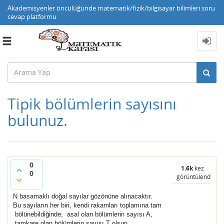
Akademisyenler öncülüğünde matematik/fizik/bilgisayar bilimleri soru
cevap platformu
Toggle
navigation
Tipik bölümlerin sayısını
bulunuz.
0
1.6k
kez
0
görüntülendi
N basamaklı doğal sayılar gözönüne alınacaktır.
Bu sayıların her biri, kendi rakamları toplamına tam
bölünebildiğinde;
asal olan bölümlerin sayısı A,
tamkare olan bölümlerin sayısı T olsun.