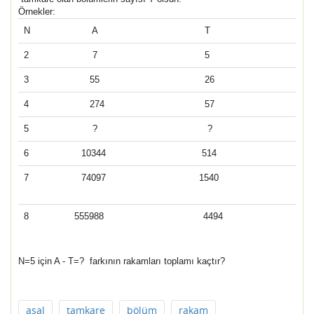
Örnekler:
N
A
T
2
7
5
3
55
26
4
274
57
5
?
?
6
10344
514
7
74097
1540
8
555988
4494
N=5 için A - T=? farkının rakamları toplamı kaçtır?
asal
tamkare
bölüm
rakam