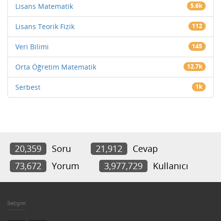
Lisans Matematik
5.6k
Lisans Teorik Fizik
112
Veri Bilimi
145
Orta Öğretim Matematik
12.7k
Serbest
1k
20,359
Soru
21,912
Cevap
73,672
Yorum
3,977,729
Kullanıcı
İletişim