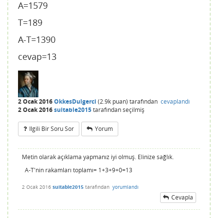
A=1579
T=189
A-T=1390
cevap=13
2 Ocak 2016
OkkesDulgerci
(
2.9k
puan)
tarafından
cevaplandı
2 Ocak 2016
suitable2015
tarafından
seçilmiş
Ilgili Bir Soru Sor
Yorum
Metin olarak açıklama yapmanız iyi olmuş. Elinize sağlık.
A-T'nin rakamları toplamı= 1+3+9+0=13
2 Ocak 2016
suitable2015
tarafından
yorumlandı
Cevapla