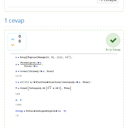
1
cevap
0
0
En İyi Cevap