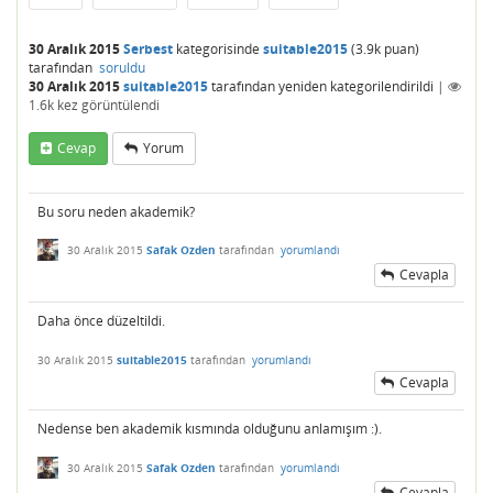
30 Aralık 2015
Serbest
kategorisinde
suitable2015
(
3.9k
puan)
tarafından
soruldu
30 Aralık 2015
suitable2015
tarafından
yeniden kategorilendirildi
|
1.6k
kez görüntülendi
Cevap
Yorum
Bu soru neden akademik?
30 Aralık 2015
Safak Ozden
tarafından
yorumlandı
Cevapla
Daha önce düzeltildi.
30 Aralık 2015
suitable2015
tarafından
yorumlandı
Cevapla
Nedense ben akademik kısmında olduğunu anlamışım :).
30 Aralık 2015
Safak Ozden
tarafından
yorumlandı
Cevapla