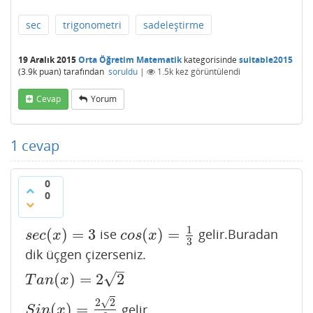
sec
trigonometri
sadeleştirme
19 Aralık 2015
Orta Öğretim Matematik
kategorisinde
suitable2015
(
3.9k
puan)
tarafından
soruldu
|
1.5k
kez görüntülendi
Cevap
Yorum
1
cevap
0
0
1
(
)
=
3
(
)
=
ise
gelir.Buradan
s
e
c
(
x
)
=
3
c
o
s
(
x
)
=
1
3
s
e
c
x
c
o
s
x
3
dik üçgen çizerseniz.
–
√
(
)
=
2
2
T
a
n
(
x
)
=
2
2
T
a
n
x
√
2
2
(
)
=
gelir
S
i
n
(
x
)
=
2
2
3
S
i
n
x