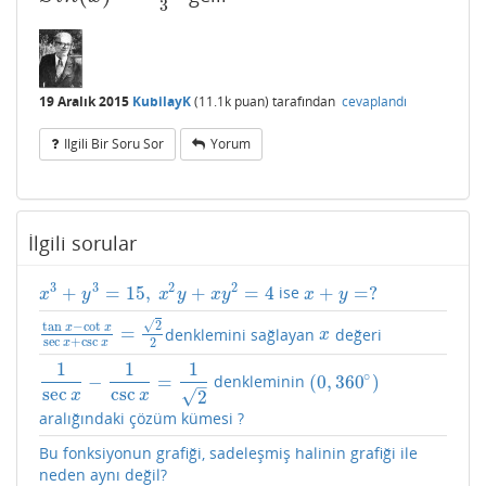
3
19 Aralık 2015
KubilayK
(
11.1k
puan)
tarafından
cevaplandı
Ilgili Bir Soru Sor
Yorum
İlgili sorular
3
3
2
2
+
=
15
,
+
=
4
+
=
?
ise
x
3
+
y
3
=
15
,
x
2
y
+
x
y
2
=
4
x
+
y
=
?
x
y
x
y
x
y
x
y
√
2
tan
−
cot
x
x
=
denklemini sağlayan
değeri
tan
x
−
cot
x
sec
x
+
csc
x
=
2
2
x
x
sec
+
csc
2
x
x
1
1
1
∘
−
=
(
0
,
360
)
denkleminin
1
sec
x
−
1
csc
x
=
1
2
(
0
,
360
∘
)
–
sec
csc
√
2
x
x
aralığındaki çözüm kümesi ?
Bu fonksiyonun grafiği, sadeleşmiş halinin grafiği ile
neden aynı değil?