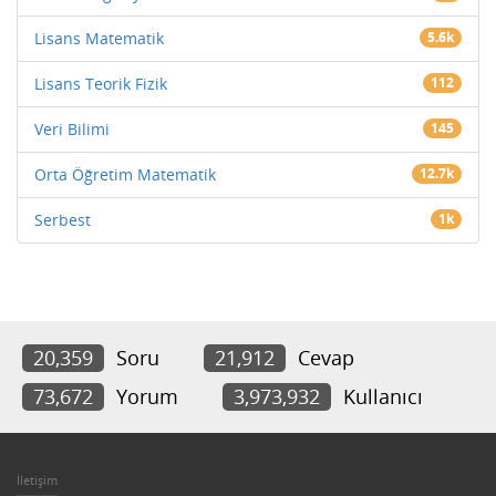
Lisans Matematik
5.6k
Lisans Teorik Fizik
112
Veri Bilimi
145
Orta Öğretim Matematik
12.7k
Serbest
1k
20,359
Soru
21,912
Cevap
73,672
Yorum
3,973,932
Kullanıcı
İletişim