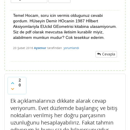
Temel Hocam, soru icin vermis oldugunuz cevabi
gordum. HUseyin Demir HOcanin 1987 Hİlbert
Aksiyomlariyla EUclid GEometrisi kitabina ulasamiyorum.
Siz de pdf olarak mevcutsa iletisim kurabilir miyiz,
alabilmem mumkun mudur? Cok tesekkur ederim.
20 Şubat 2016
Aysenur
tarafından
yorumlandı
Cevapla
2
0
Ek açıklamalarınızı dikkate alarak cevap
veriyorum. Evet düzlemde başlangıç ve bitiş
noktaları verilmiş her doğru parçasının
uzunluğunu hesaplayabiliriz. Fakat tahmin
ediyorum ki bunu siz de biliyorsunuzdur,