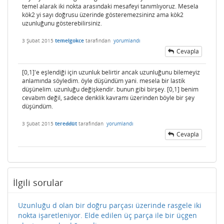
temel alarak iki nokta arasındaki mesafeyi tanımlıyoruz. Mesela
kök2 yi sayı doğrusu üzerinde gösteremezsininz ama kök2
uzunluğunu gösterebilirsiniz.
3 Şubat 2015
temelgokce
tarafından
yorumlandı
Cevapla
[0,1]'e eşlendiği için uzunluk belirtir ancak uzunluğunu bilemeyiz
anlamında söyledim. öyle düşündüm yani. mesela bir lastik
düşünelim. uzunluğu değişkendir. bunun gibi birşey. [0,1] benim
cevabım değil, sadece denklik kavramı üzerinden böyle bir şey
düşündüm.
3 Şubat 2015
tereddüt
tarafından
yorumlandı
Cevapla
İlgili sorular
Uzunluğu d olan bir doğru parçası üzerinde rasgele iki
nokta işaretleniyor. Elde edilen üç parça ile bir üçgen