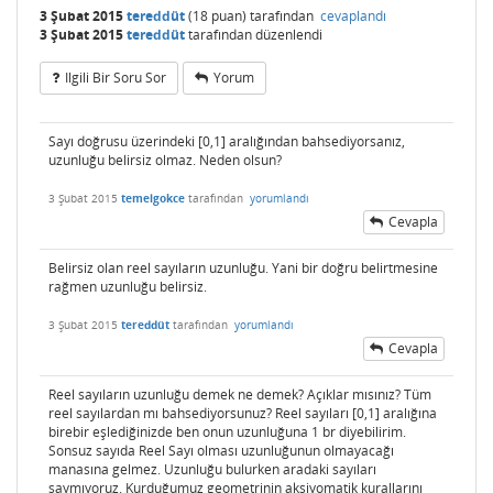
3 Şubat 2015
tereddüt
(
18
puan)
tarafından
cevaplandı
3 Şubat 2015
tereddüt
tarafından
düzenlendi
Ilgili Bir Soru Sor
Yorum
Sayı doğrusu üzerindeki [0,1] aralığından bahsediyorsanız,
uzunluğu belirsiz olmaz. Neden olsun?
3 Şubat 2015
temelgokce
tarafından
yorumlandı
Cevapla
Belirsiz olan reel sayıların uzunluğu. Yani bir doğru belirtmesine
rağmen uzunluğu belirsiz.
3 Şubat 2015
tereddüt
tarafından
yorumlandı
Cevapla
Reel sayıların uzunluğu demek ne demek? Açıklar mısınız? Tüm
reel sayılardan mı bahsediyorsunuz? Reel sayıları [0,1] aralığına
birebir eşlediğinizde ben onun uzunluğuna 1 br diyebilirim.
Sonsuz sayıda Reel Sayı olması uzunluğunun olmayacağı
manasına gelmez. Uzunluğu bulurken aradaki sayıları
saymıyoruz. Kurduğumuz geometrinin aksiyomatik kurallarını