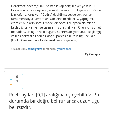
Gerekmez hocam,çünkü noktanın kapladığı bir yer yoktur. Bu
kavramları soyut düşünüp, somut olarak yorumluyorsunuz.Onun
için kafanız karışıyor. "Doğru" dediğimiz şeyde yok, bunlar
tamamen soyut kavramlar. Yani zihnimizdeler. O yaptığımız
çizimler bunların somut modelleri.Somut dünyada cisimlerin
kapladığı bir yer var ve cisimlerin sürekliliği var. Onun için somut
manada uzunluğun ne olduğunu sanırım anlıyorsunuz. Başlangıç
ve bitiş noktası bilinen bir doğru parçasının uzunluğu bellidir.
(Euclid Geometrisini kastederek konuşuyorum.)
3 Şubat 2015
temelgokce
tarafından
yorumlandı
Cevapla
0
1
Reel sayıları [0,1] aralığına eşleyebiliriz. Bu
durumda bir doğru belirtir ancak uzunluğu
belirsizdir.