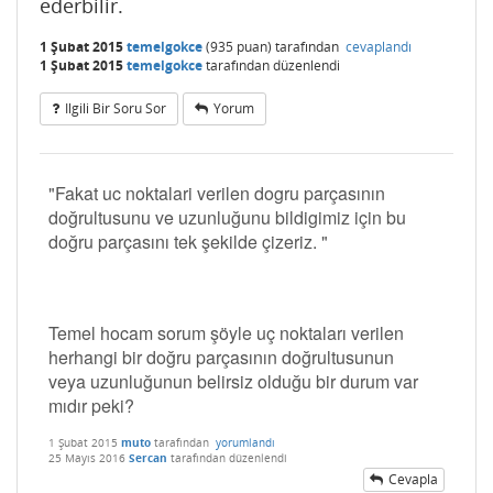
ederbilir.
1 Şubat 2015
temelgokce
(
935
puan)
tarafından
cevaplandı
1 Şubat 2015
temelgokce
tarafından
düzenlendi
Ilgili Bir Soru Sor
Yorum
"Fakat uc noktalari verilen dogru parçasının
doğrultusunu ve uzunluğunu bildigimiz için bu
doğru parçasını tek şekilde çizeriz. "
Temel hocam sorum şöyle uç noktaları verilen
herhangi bir doğru parçasının doğrultusunun
veya uzunluğunun belirsiz olduğu bir durum var
mıdır peki?
1 Şubat 2015
muto
tarafından
yorumlandı
25 Mayıs 2016
Sercan
tarafından
düzenlendi
Cevapla