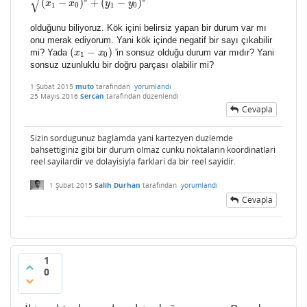
√
(
−
)
+
(
−
)
x
(
x
1
−
x
x
0
)
2
+
(
y
1
−
y
y
0
)
2
y
1
0
1
0
olduğunu biliyoruz. Kök içini belirsiz yapan bir durum var mı
onu merak ediyorum. Yani kök içinde negatif bir sayı çıkabilir
(
−
)
mi? Yada
'in sonsuz olduğu durum var mıdır? Yani
(
x
x
1
−
x
0
)
x
1
0
sonsuz uzunluklu bir doğru parçası olabilir mi?
1 Şubat 2015
muto
tarafından
yorumlandı
25 Mayıs 2016
Sercan
tarafından
düzenlendi
Cevapla
Sizin sordugunuz baglamda yani kartezyen duzlemde
bahsettiginiz gibi bir durum olmaz cunku noktalarin koordinatlari
reel sayilardir ve dolayisiyla farklari da bir reel sayidir.
1 Şubat 2015
Salih Durhan
tarafından
yorumlandı
Cevapla
1
0