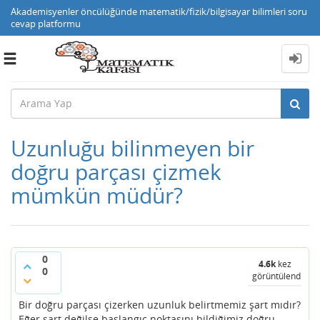
Akademisyenler öncülüğünde matematik/fizik/bilgisayar bilimleri soru
cevap platformu
Toggle
navigation
Uzunluğu bilinmeyen bir
doğru parçası çizmek
mümkün müdür?
0
4.6k
kez
0
görüntülendi
Bir doğru parçası çizerken uzunluk belirtmemiz şart mıdır?
Eğer şart değilse başlangıç noktasını bildiğimiz doğru