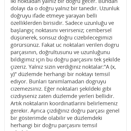
İki noktadan yalnız bir doğru gecer. Bundan
dolayı da o doğru yalnız bir tanedir. Uzunluk
doğruyu ifade etmeye yarayan belli
özelliklerden birisidir. Sadece uzunluğu ve
başlangıç noktasını verirseniz; cembersel
düşünerek, sonsuz doğru cizebilecegimizi
görürsünüz. Fakat uc noktalari verilen dogru
parçasının, doğrultusunu ve uzunluğunu
bildigimiz için bu doğru parçasını tek şekilde
çizeriz. Yalniz sizin verdiğiniz noktalar:"A (x,
y)" düzlemde herhangi bir noktayı temsil
ediyor. Bunlari tanimlamadan dogruyu
cizemezsiniz. Eğer noktalari şekildeki gibi
cizdiyseniz zaten düzlemde yerleri bellidir.
Artık noktalarin koordinatlarini belirlemeniz
gerekir. Ayrıca çizdiğiniz doğru parçası genel
bir gösterimde olabilir ve düzlemdeki
herhangi bir doğru parçasını temsil