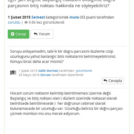
parçasının bitiş noktası hakkında ne söyleyebiliriz?
1 Şubat 2015
Serbest
kategorisinde
muto
(
93
puan)
tarafından
soruldu
|
4.6k
kez görüntülendi
Cevap
Yorum
Soruyu anlayamadim, tabi ki bir dogru parcasini duzleme cizip
uzunlugunu yahut baslangic bitis noktalarini belirtmeyebilirsiniz.
Konuyu biraz daha acar misiniz?
1 Şubat 2015
Salih Durhan
tarafından
yorumlandı
25 Mayıs 2016
Sercan
tarafından
düzenlendi
Cevapla
Hocam sorum noktanın belirtilip belirtilmemesi üzerine değil.
Başlangıç ve bitiş noktası olan ( düzlem üzerinde noktasal olarak
belirtilsede belirtilmesede ) her doğrunun cebirsel olarak
bulunamasada bir uzunluğu var. Uzunluğu belirsiz bir doğru parçası
çizmek mümkün mü onu merak ediyorum.