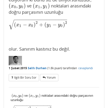
(
,
)
(
,
)
ve
noktalari arasındaki
(
x
0
,
y
0
)
(
x
1
,
y
1
)
x
y
x
y
0
0
1
1
doğru parçasının uzunluğu
−
−
−
−
−
−
−
−
−
−
−
−
−
−
−
−
−
−
√
2
2
(
−
)
+
(
−
)
(
x
1
−
x
0
)
2
+
(
y
1
−
y
0
)
2
x
x
y
y
1
0
1
0
olur. Sanırım kastınız bu değil.
1 Şubat 2015
Salih Durhan
(
1.8k
puan)
tarafından
cevaplandı
Ilgili Bir Soru Sor
Yorum
(
,
)
(
,
)
ve
noktalari arasındaki doğru parçasının
(
x
x
0
,
y
y
0
)
(
x
x
1
,
y
y
1
)
0
0
1
1
uzunluğu
−
−
−
−
−
−
−
−
−
−
−
−
−
−
−
−
−
−
2
2