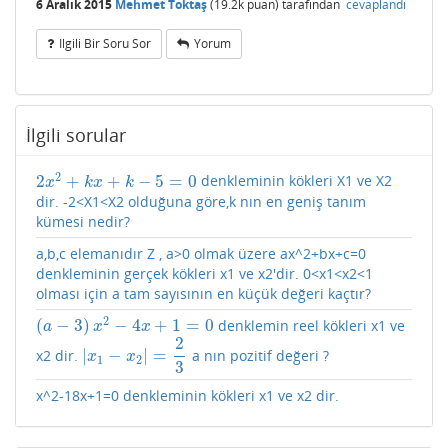
6 Aralık 2015
Mehmet Toktaş
(
19.2k
puan)
tarafından
cevaplandı
Ilgili Bir Soru Sor
Yorum
İlgili sorular
2
2
+
+
−
5
=
0
denkleminin kökleri X1 ve X2
2
x
2
+
k
x
+
k
−
5
=
0
x
k
x
k
dir. -2<X1<X2 olduğuna göre,k nın en geniş tanım
kümesi nedir?
a,b,c elemanıdır Z , a>0 olmak üzere ax^2+bx+c=0
denkleminin gerçek kökleri x1 ve x2'dir. 0<x1<x2<1
olması için a tam sayısının en küçük değeri kaçtır?
2
(
−
3
)
−
4
+
1
=
0
denklemin reel kökleri x1 ve
(
a
−
3
)
x
2
−
4
x
+
1
=
0
a
x
x
2
|
−
|
=
x2 dir.
a nın pozitif değeri ?
|
x
1
−
x
2
|
=
2
3
x
x
1
2
3
x^2-18x+1=0 denkleminin kökleri x1 ve x2 dir.