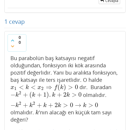
Cevapla
1
cevap
0
0
Bu parabolün baş katsayısı negatif
olduğundan, fonksiyon iki kök arasında
pozitif değerlidir. Yani bu aralıkta fonksiyon,
baş katsayı ile ters işaretlidir. O halde
<
<
⇒
(
)
>
0
dır. Buradan
x
1
<
k
<
x
2
⇒
f
(
k
)
>
0
x
k
x
f
k
1
2
2
−
+
(
+
1
)
.
+
2
>
0
olmalıdır.
−
k
2
+
(
k
+
1
)
.
k
+
2
k
>
0
k
k
k
k
2
2
−
+
+
+
2
>
0
→
>
0
−
k
2
+
k
2
+
k
+
2
k
>
0
→
k
>
0
k
k
k
k
k
olmalıdır.
'nın alacağı en küçük tam sayı
k
k
değeri?