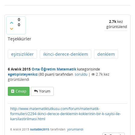
0
2.7k
kez
0
görüntülendi
Teşekkürler
eşitsizlikler
ikinci-derece-denklem
denklem
6 Aralık 2015
Orta Öğretim Matematik
kategorisinde
egetıpisteyenkız
(
80
puan)
tarafından
soruldu
|
2.7k
kez
görüntülendi
Cevap
Yorum
http://www.matematiktutkusu.com/forum/matematik-
formulleri/2294-ikinci-derece-denklemin-koklerinin-bir-k-sayisi-ile-
karsilastirilmasi.html
6 Aralık 2015
suitable2015
tarafından
yorumlandı