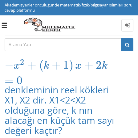
Akademisyenler öncülüğünde matematik/fizik/bilgisayar bilimleri soru
cevap platformu
Toggle
navigation
2
−
+
(
+
1
)
+
2
−
x
2
+
(
k
+
1
)
x
+
2
k
=
0
x
k
x
k
=
0
denkleminin reel kökleri
X1, X2 dir. X1<2<X2
olduğuna göre, k nın
alacağı en küçük tam sayı
değeri kaçtır?