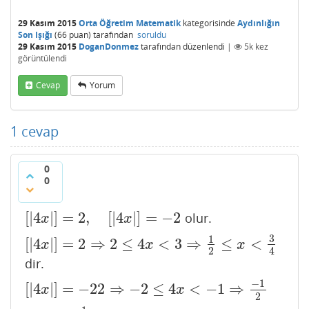
29 Kasım 2015
Orta Öğretim Matematik
kategorisinde
Aydınlığın
Son Işığı
(
66
puan)
tarafından
soruldu
29 Kasım 2015
DoganDonmez
tarafından
düzenlendi
|
5k
kez
görüntülendi
Cevap
Yorum
1
cevap
0
0
[
|
4
|
]
=
2
,
[
|
4
|
]
=
−
2
olur.
[
|
4
x
|
]
=
2
,
[
|
4
x
|
]
=
−
2
x
x
3
1
[
|
4
|
]
=
2
⇒
2
≤
4
<
3
⇒
≤
<
[
|
4
x
|
]
=
2
⇒
2
≤
4
x
<
3
⇒
1
2
≤
x
<
3
4
x
x
x
2
4
dir.
−
1
[
|
4
|
]
=
−
22
⇒
−
2
≤
4
<
−
1
⇒
[
|
4
x
|
]
=
−
22
⇒
−
2
≤
4
x
<
−
1
⇒
−
1
2
≤
x
<
−
1
4
x
x
2