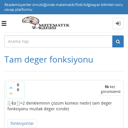
Akademisyenler öncülüğünde matematik/fizik/bilgisayar bilimleri soru
cevap platformu
Toggle
navigation
Tam deger fonksiyonu
0
5k
kez
0
görüntülendi
|
⌊
4
⌋
|
=2 denkleminin çözüm kümesi nedir( tam deger
|
⌊
4
x
⌋
|
x
fonksiyonu mutlak deger icinde)
fonksiyonlar