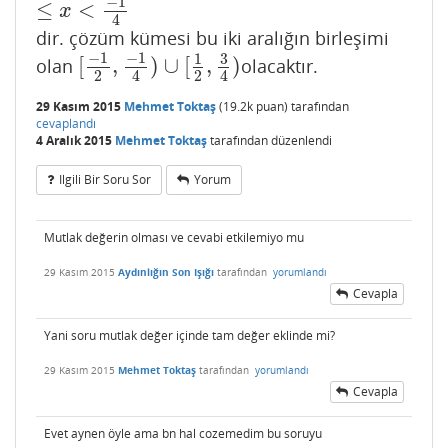
−
1
≤
<
x
4
dir. çözüm kümesi bu iki aralığın birleşimi
−
1
−
1
3
1
[
,
)
∪
[
,
)
olan
olacaktır.
[
−
1
2
,
−
1
4
)
∪
[
1
2
,
3
4
)
2
2
4
4
29 Kasım 2015
Mehmet Toktaş
(
19.2k
puan)
tarafından
cevaplandı
4 Aralık 2015
Mehmet Toktaş
tarafından
düzenlendi
Ilgili Bir Soru Sor
Yorum
Mutlak değerin olması ve cevabi etkilemiyo mu
29 Kasım 2015
Aydınlığın Son Işığı
tarafından
yorumlandı
Cevapla
Yani soru mutlak değer içinde tam değer eklinde mi?
29 Kasım 2015
Mehmet Toktaş
tarafından
yorumlandı
Cevapla
Evet aynen öyle ama bn hal cozemedim bu soruyu