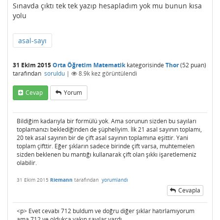
Sınavda çıktı tek tek yazıp hesapladım yok mu bunun kısa
yolu
asal-sayı
31 Ekim 2015
Orta Öğretim Matematik
kategorisinde
Thor
(
52
puan)
tarafından
soruldu
|
8.9k
kez görüntülendi
Cevap
Yorum
Bildiğim kadarıyla bir formülü yok. Ama sorunun sizden bu sayıları
toplamanızı beklediğinden de şüpheliyim. İlk 21 asal sayının toplamı,
20 tek asal sayının bir de çift asal sayının toplamına eşittir. Yani
toplam çifttir. Eğer şıkların sadece birinde çift varsa, muhtemelen
sizden beklenen bu mantığı kullanarak çift olan şıkkı işaretlemeniz
olabilir.
31 Ekim 2015
Riemann
tarafından
yorumlandı
Cevapla
<p> Evet cevabı 712 buldum ve doğru diğer şıklar hatırlamıyorum
ama 712 ye oldukça yakın sayılar vardı