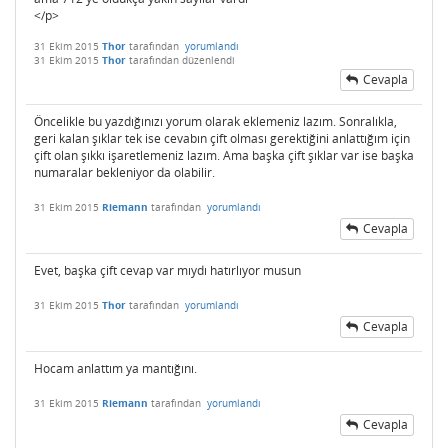
</p>
31 Ekim 2015
Thor
tarafından
yorumlandı
31 Ekim 2015
Thor
tarafından
düzenlendi
Cevapla
Öncelikle bu yazdığınızı yorum olarak eklemeniz lazım. Sonralıkla,
geri kalan şıklar tek ise cevabın çift olması gerektiğini anlattığım için
çift olan şıkkı işaretlemeniz lazım. Ama başka çift şıklar var ise başka
numaralar bekleniyor da olabilir.
31 Ekim 2015
Riemann
tarafından
yorumlandı
Cevapla
Evet, başka çift cevap var mıydı hatırlıyor musun
31 Ekim 2015
Thor
tarafından
yorumlandı
Cevapla
Hocam anlattım ya mantığını.
31 Ekim 2015
Riemann
tarafından
yorumlandı
Cevapla