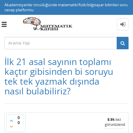
Akademisyenler öncülüğünde matematik/fizik/bilgisayar bilimleri soru
cevap platformu
Toggle
navigation
İlk 21 asal sayının toplamı
kaçtır gibisinden bi soruyu
tek tek yazmak dışında
nasıl bulabiliriz?
0
8.9k
kez
0
görüntülendi