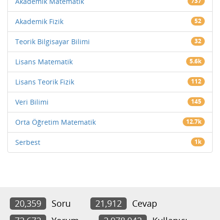
Akademik Matematik
737
Akademik Fizik
52
Teorik Bilgisayar Bilimi
32
Lisans Matematik
5.6k
Lisans Teorik Fizik
112
Veri Bilimi
145
Orta Öğretim Matematik
12.7k
Serbest
1k
20,359
Soru
21,912
Cevap