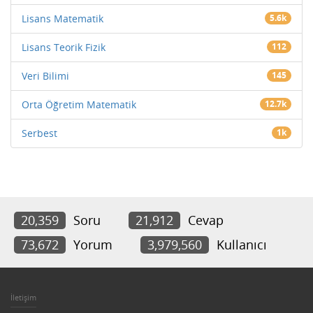
Lisans Matematik
5.6k
Lisans Teorik Fizik
112
Veri Bilimi
145
Orta Öğretim Matematik
12.7k
Serbest
1k
20,359
Soru
21,912
Cevap
73,672
Yorum
3,979,560
Kullanıcı
İletişim