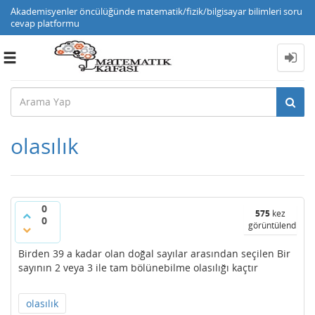
Akademisyenler öncülüğünde matematik/fizik/bilgisayar bilimleri soru
cevap platformu
Toggle
navigation
olasılık
0
575
kez
0
görüntülendi
Birden 39 a kadar olan doğal sayılar arasından seçilen Bir
sayının 2 veya 3 ile tam bölünebilme olasılığı kaçtır
olasılık