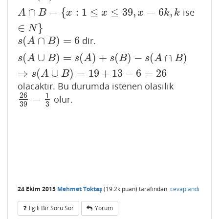
∩
=
{
:
1
≤
≤
39
,
=
6
,
ise
A
∩
B
=
{
x
:
1
≤
x
≤
39
,
x
=
6
k
,
k
∈
N
}
A
B
x
x
x
k
k
∈
}
N
(
∩
)
=
6
dir.
s
(
A
∩
B
)
=
6
s
A
B
(
∪
)
=
(
)
+
(
)
−
(
∩
)
s
(
A
∪
B
)
=
s
(
A
)
+
s
(
B
)
−
s
(
A
∩
B
)
⇒
s
(
A
∪
B
)
=
19
+
13
−
6
=
26
s
A
B
s
A
s
B
s
A
B
⇒
(
∪
)
=
19
+
13
−
6
=
26
s
A
B
olacaktır. Bu durumda istenen olasılık
26
1
=
olur.
26
39
=
1
3
39
3
24 Ekim 2015
Mehmet Toktaş
(
19.2k
puan)
tarafından
cevaplandı
Ilgili Bir Soru Sor
Yorum