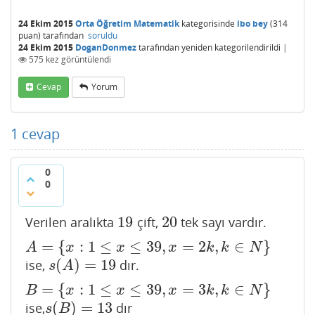
24 Ekim 2015
Orta Öğretim Matematik
kategorisinde
ibo bey
(
314
puan)
tarafından
soruldu
24 Ekim 2015
DoganDonmez
tarafından
yeniden kategorilendirildi
|
575
kez görüntülendi
Cevap
Yorum
1
cevap
0
0
19
20
Verilen aralıkta
çift,
tek sayı vardır.
19
20
=
{
:
1
≤
≤
39
,
=
2
,
∈
}
A
=
{
x
:
1
≤
x
≤
39
,
x
=
2
k
,
k
∈
N
}
A
x
x
x
k
k
N
(
)
=
19
ise,
dır.
s
(
A
)
=
19
s
A
=
{
:
1
≤
≤
39
,
=
3
,
∈
}
B
=
{
x
:
1
≤
x
≤
39
,
x
=
3
k
,
k
∈
N
}
B
x
x
x
k
k
N
(
)
=
13
ise,
dır
s
(
B
)
=
13
s
B