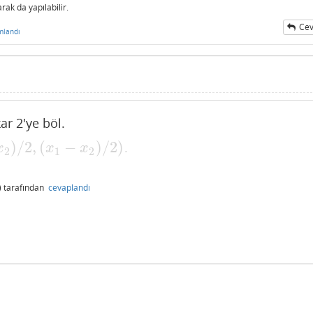
rak da yapılabilir.
Cev
mlandı
kar 2'ye böl.
)
/
2
,
(
−
)
/
2
)
.
−
x
2
)
/
2
)
x
x
x
2
1
2
)
tarafından
cevaplandı