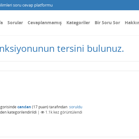
limleri soru cevap platformu
fa
Sorular
Cevaplanmamış
Kategoriler
Bir Soru Sor
Hakkı
onksiyonunun tersini bulunuz.
gorisinde
candan
(
17
puan)
tarafından
soruldu
den kategorilendirildi
|
1.1k
kez görüntülendi