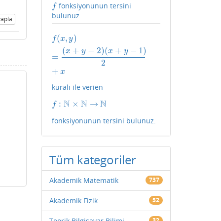
fonksiyonunun tersini
f
f
bulunuz.
apla
(
,
)
f
(
x
,
y
)
=
(
x
+
y
−
2
)
(
x
+
y
−
1
)
2
+
x
f
x
y
(
+
−
2
)
(
+
−
1
)
x
y
x
y
=
2
+
x
kuralı ile verien
N
N
N
:
×
→
f
:
N
×
N
→
N
f
fonksiyonunun tersini bulunuz.
Tüm kategoriler
Akademik Matematik
737
Akademik Fizik
52
Teorik Bilgisayar Bilimi
32