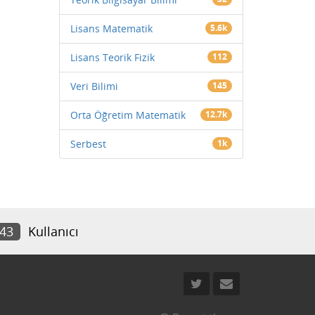
Lisans Matematik
5.6k
Lisans Teorik Fizik
112
Veri Bilimi
145
Orta Öğretim Matematik
12.7k
Serbest
1k
343
Kullanıcı