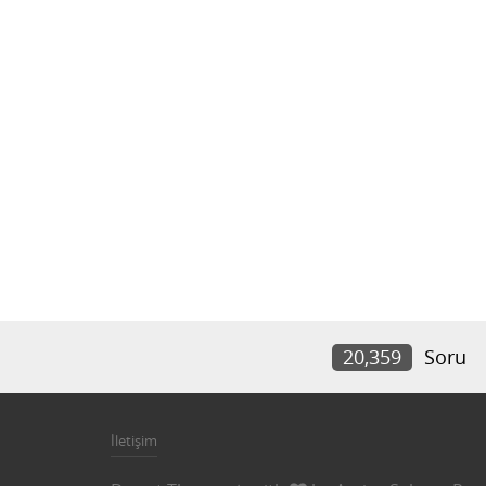
20,359
Soru
İletişim