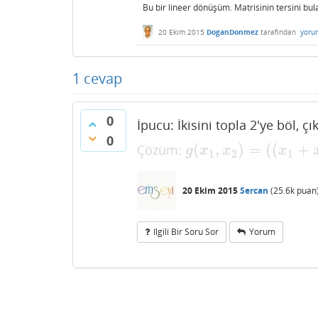
Bu bir lineer dönüşüm. Matrisinin tersini bula
20 Ekim 2015
DoganDonmez
tarafından
yoru
1
cevap
0
İpucu: İkisini topla 2'ye böl, çı
0
(
,
)
=
(
(
+
Çözüm:
g
(
x
1
,
x
2
)
=
(
(
x
1
+
x
2
)
/
2
,
(
x
1
g
x
x
x
1
2
1
20 Ekim 2015
Sercan
(
25.6k
puan
Ilgili Bir Soru Sor
Yorum