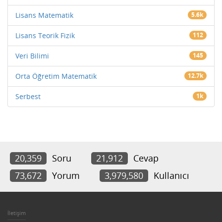
Lisans Matematik
5.6k
Lisans Teorik Fizik
112
Veri Bilimi
145
Orta Öğretim Matematik
12.7k
Serbest
1k
20,359
Soru
21,912
Cevap
73,672
Yorum
3,979,580
Kullanıcı
İletişim