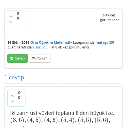
0
8.4k
kez
0
görüntülendi
16 Ekim 2015
Orta Öğretim Matematik
kategorisinde
matygs
(
30
puan)
tarafından
soruldu
|
8.4k
kez görüntülendi
Cevap
Yorum
1
cevap
0
0
İki zarın üst yüzleri toplamı 8'den büyük ise,
(
3
,
6
)
,
(
4
,
5
)
,
(
4
,
6
)
,
(
5
,
4
)
,
(
5
,
5
)
,
(
5
,
6
)
,
(
3
,
6
)
,
(
4
,
5
)
,
(
4
,
6
)
,
(
5
,
4
)
,
(
5
,
5
)
,
(
5
,
6
)
,
(
6
,
6
)