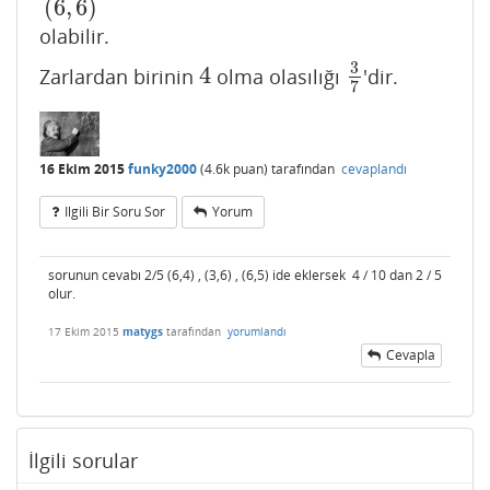
(
6
,
6
)
olabilir.
3
4
Zarlardan birinin
olma olasılığı
'dir.
4
3
7
7
16 Ekim 2015
funky2000
(
4.6k
puan)
tarafından
cevaplandı
Ilgili Bir Soru Sor
Yorum
sorunun cevabı 2/5 (6,4) , (3,6) , (6,5) ide eklersek 4 / 10 dan 2 / 5
olur.
17 Ekim 2015
matygs
tarafından
yorumlandı
Cevapla
İlgili sorular