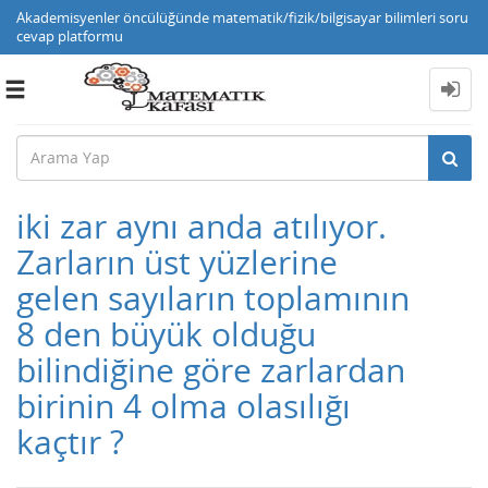
Akademisyenler öncülüğünde matematik/fizik/bilgisayar bilimleri soru
cevap platformu
Toggle
navigation
iki zar aynı anda atılıyor.
Zarların üst yüzlerine
gelen sayıların toplamının
8 den büyük olduğu
bilindiğine göre zarlardan
birinin 4 olma olasılığı
kaçtır ?