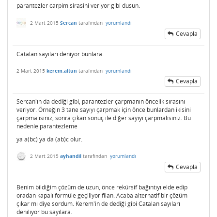
parantezler carpim sirasini veriyor gibi dusun.
2 Mart 2015
Sercan
tarafından
yorumlandı
Cevapla
Catalan sayıları deniyor bunlara.
2 Mart 2015
kerem.altun
tarafından
yorumlandı
Cevapla
Sercan'ın da dediği gibi, parantezler çarpmanın öncelik sırasını
veriyor. Örneğin 3 tane sayıyı çarpmak için önce bunlardan ikisini
çarpmalısınız, sonra çıkan sonuç ile diğer sayıyı çarpmalısınız. Bu
nedenle parantezleme
ya a(bc) ya da (ab)c olur.
2 Mart 2015
ayhandil
tarafından
yorumlandı
Cevapla
Benim bildiğim çözüm de uzun, önce rekürsif bağıntıyı elde edip
oradan kapalı formüle geçiliyor filan. Acaba alternatif bir çözüm
çıkar mı diye sordum. Kerem'in de dediği gibi Catalan sayıları
deniliyor bu sayılara.