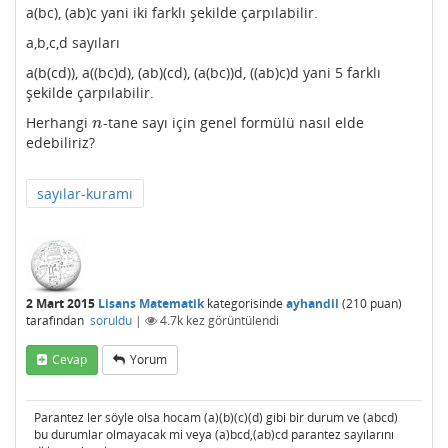
a(bc), (ab)c yani iki farklı şekilde çarpılabilir.
a,b,c,d sayıları
a(b(cd)), a((bc)d), (ab)(cd), (a(bc))d, ((ab)c)d yani 5 farklı
şekilde çarpılabilir.
Herhangi
-tane sayı için genel formülü nasıl elde
n
n
edebiliriz?
sayılar-kuramı
2 Mart 2015
Lisans Matematik
kategorisinde
ayhandil
(
210
puan)
tarafından
soruldu
|
4.7k
kez görüntülendi
Cevap
Yorum
Parantez ler söyle olsa hocam (a)(b)(c)(d) gibi bir durum ve (abcd)
bu durumlar olmayacak mi veya (a)bcd,(ab)cd parantez sayılarını