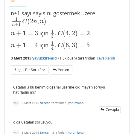
n+1 sayı sayısını göstermek üzere
1
(
2
,
)
1
n
+
1
C
(
2
n
,
n
)
C
n
n
+
1
n
1
+
1
=
3
.
(
4
,
2
)
=
2
için
n
+
1
=
3
1
3
.
C
(
4
,
2
)
=
2
n
C
3
1
+
1
=
4
.
(
6
,
3
)
=
5
için
n
+
1
=
4
1
4
.
C
(
6
,
3
)
=
5
n
C
4
3 Mart 2015
yavuzkiremici
(
1.8k
puan)
tarafından
cevaplandı
Ilgili Bir Soru Sor
Yorum
Catalan :) bu benim dioganal üzerine çıkılmayan soruyu
hatırladın mı?
3 Mart 2015
Sercan
tarafından
yorumlandı
Cevapla
o da Catalan sorusuydu
3 Mart 2015
Sercan
tarafından
yorumlandı