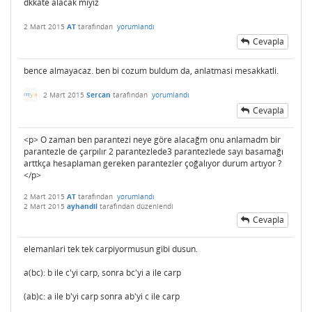
dkkate alacak mıyız
2 Mart 2015
AT
tarafından
yorumlandı
Cevapla
bence almayacaz. ben bi cozum buldum da, anlatmasi mesakkatli.
2 Mart 2015
Sercan
tarafından
yorumlandı
Cevapla
<p> O zaman ben parantezi neye göre alacağm onu anlamadm bir
parantezle de çarpılır 2 parantezlede3 parantezlede sayı basamağı
arttkça hesaplaman gereken parantezler çoğalıyor durum artıyor ?
</p>
2 Mart 2015
AT
tarafından
yorumlandı
2 Mart 2015
ayhandil
tarafından
düzenlendi
Cevapla
elemanlari tek tek carpiyormusun gibi dusun.
a(bc): b ile c'yi carp, sonra bc'yi a ile carp
(ab)c: a ile b'yi carp sonra ab'yi c ile carp