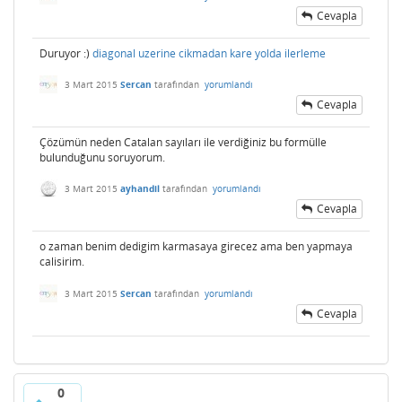
Cevapla
Duruyor :)
diagonal uzerine cikmadan kare yolda ilerleme
3 Mart 2015
Sercan
tarafından
yorumlandı
Cevapla
Çözümün neden Catalan sayıları ile verdiğiniz bu formülle
bulunduğunu soruyorum.
3 Mart 2015
ayhandil
tarafından
yorumlandı
Cevapla
o zaman benim dedigim karmasaya girecez ama ben yapmaya
calisirim.
3 Mart 2015
Sercan
tarafından
yorumlandı
Cevapla
0