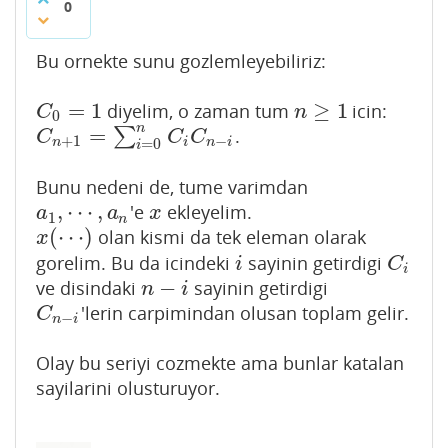
0
Bu ornekte sunu gozlemleyebiliriz:
=
1
≥
1
diyelim, o zaman tum
icin:
C
0
=
1
n
≥
1
C
n
0
n
=
∑
.
C
n
+
1
=
∑
i
=
0
n
C
i
C
n
−
i
C
C
C
+
1
−
n
i
n
i
=
0
i
Bunu nedeni de, tume varimdan
,
⋯
,
'e
ekleyelim.
a
1
,
⋯
,
a
n
x
a
a
x
1
n
(
⋯
)
olan kismi da tek eleman olarak
x
(
⋯
)
x
gorelim. Bu da icindeki
sayinin getirdigi
i
C
i
i
C
i
−
ve disindaki
sayinin getirdigi
n
−
i
n
i
'lerin carpimindan olusan toplam gelir.
C
n
−
i
C
−
n
i
Olay bu seriyi cozmekte ama bunlar katalan
sayilarini olusturuyor.