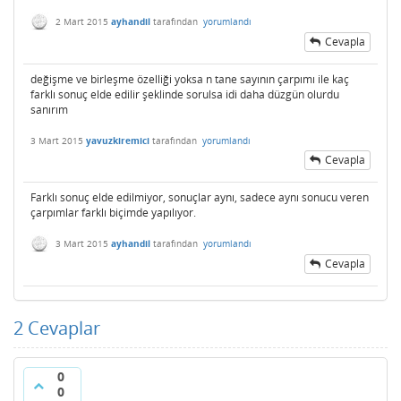
2 Mart 2015
ayhandil
tarafından
yorumlandı
Cevapla
değişme ve birleşme özelliği yoksa n tane sayının çarpımı ile kaç
farklı sonuç elde edilir şeklinde sorulsa idi daha düzgün olurdu
sanırım
3 Mart 2015
yavuzkiremici
tarafından
yorumlandı
Cevapla
Farklı sonuç elde edilmiyor, sonuçlar aynı, sadece aynı sonucu veren
çarpımlar farklı biçimde yapılıyor.
3 Mart 2015
ayhandil
tarafından
yorumlandı
Cevapla
2
Cevaplar
0
0