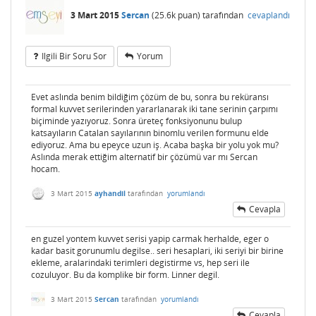
3 Mart 2015
Sercan
(
25.6k
puan)
tarafından
cevaplandı
Ilgili Bir Soru Sor
Yorum
Evet aslında benim bildiğim çözüm de bu, sonra bu reküransı
formal kuvvet serilerinden yararlanarak iki tane serinin çarpımı
biçiminde yazıyoruz. Sonra üreteç fonksiyonunu bulup
katsayıların Catalan sayılarının binomlu verilen formunu elde
ediyoruz. Ama bu epeyce uzun iş. Acaba başka bir yolu yok mu?
Aslında merak ettiğim alternatif bir çözümü var mı Sercan
hocam.
3 Mart 2015
ayhandil
tarafından
yorumlandı
Cevapla
en guzel yontem kuvvet serisi yapip carmak herhalde, eger o
kadar basit gorunumlu degilse.. seri hesaplari, iki seriyi bir birine
ekleme, aralarindaki terimleri degistirme vs, hep seri ile
cozuluyor. Bu da komplike bir form. Linner degil.
3 Mart 2015
Sercan
tarafından
yorumlandı
Cevapla