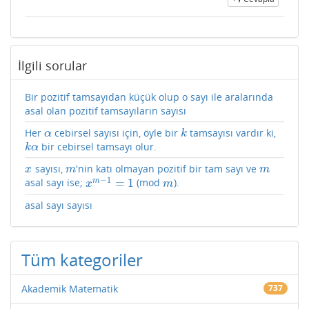
İlgili sorular
Bir pozitif tamsayıdan küçük olup o sayı ile aralarında
asal olan pozitif tamsayıların sayısı
Her
cebirsel sayısı için, öyle bir
tamsayısı vardır ki,
α
k
α
k
bir cebirsel tamsayı olur.
k
α
k
α
sayısı,
'nin katı olmayan pozitif bir tam sayı ve
x
m
m
x
m
m
−
1
=
1
m
asal sayı ise;
(mod
).
x
m
−
1
=
1
m
x
m
asal sayı sayısı
Tüm kategoriler
Akademik Matematik
737