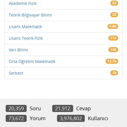
Akademik Fizik
52
Teorik Bilgisayar Bilimi
32
Lisans Matematik
5.6k
Lisans Teorik Fizik
112
Veri Bilimi
145
Orta Öğretim Matematik
12.7k
Serbest
1k
20,359
Soru
21,912
Cevap
73,672
Yorum
3,976,802
Kullanıcı