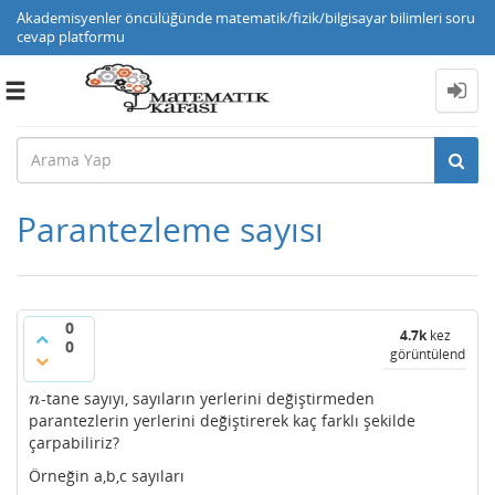
Akademisyenler öncülüğünde matematik/fizik/bilgisayar bilimleri soru
cevap platformu
Toggle
navigation
Parantezleme sayısı
0
4.7k
kez
0
görüntülendi
-tane sayıyı, sayıların yerlerini değiştirmeden
n
n
parantezlerin yerlerini değiştirerek kaç farklı şekilde
çarpabiliriz?
Örneğin a,b,c sayıları