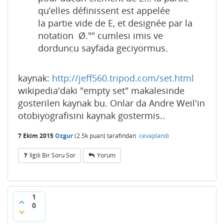
qu’elles définissent est appelée
la partie vide de E, et designée par la
notation Ø."" cumlesi imis ve
dorduncu sayfada geciyormus.
kaynak:
http://jeff560.tripod.com/set.html
wikipedia'daki "empty set" makalesinde
gosterilen kaynak bu. Onlar da Andre Weil'in
otobiyografisini kaynak gostermis..
7 Ekim 2015
Ozgur
(
2.5k
puan)
tarafından
cevaplandı
Ilgili Bir Soru Sor
Yorum
1
0