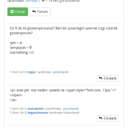
tarafından
soruldu
|
1.7k
kez görüntülendi
Cevap
Yorum
Siz fi ile mi gosteriyorsunuz? Ben bir yuvarlagin uzerine cizgi cizerek
gosteriyorum?
\phi >
ϕ
ϕ
\emptyset >
∅
∅
∅
\varnothing >
∅
7 Ekim 2015
Ozgur
tarafından
yorumlandı
Cevapla
<p> evet phi iste neden sebebi ne <span style="font-size: 13px;">?
</span>
</p>
7 Ekim 2015
muhalefett :)
tarafından
yorumlandı
7 Ekim 2015
DoganDonmez
tarafından
düzenlendi
Cevapla