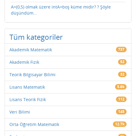
A=(0,5) olmak üzere intA=boş küme midir? ? Şöyle
düşündüm...
Tüm kategoriler
Akademik Matematik
737
Akademik Fizik
52
Teorik Bilgisayar Bilimi
32
Lisans Matematik
5.6k
Lisans Teorik Fizik
112
Veri Bilimi
145
Orta Öğretim Matematik
12.7k