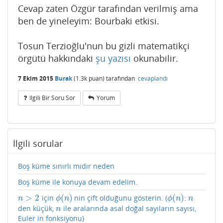
Cevap zaten Özgür tarafından verilmiş ama
ben de yineleyim: Bourbaki etkisi.
Tosun Terzioğlu'nun bu gizli matematikçi
örgütü hakkındaki
şu yazısı
okunabilir.
7 Ekim 2015
Burak
(
1.3k
puan)
tarafından
cevaplandı
Ilgili Bir Soru Sor
Yorum
İlgili sorular
Boş küme sınırlı mıdır neden
Boş küme ile konuya devam edelim.
>
2
(
)
(
)
için
nin çift olduğunu gösterin. (
:
n
>
2
ϕ
(
n
)
ϕ
(
n
)
n
n
ϕ
n
ϕ
n
n
den küçük,
ile aralarında asal doğal sayıların sayısı,
n
n
Euler in fonksiyonu)