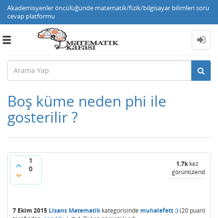
Akademisyenler öncülüğünde matematik/fizik/bilgisayar bilimleri soru
cevap platformu
Toggle
navigation
Boş küme neden phi ile
gosterilir ?
1
1.7k
kez
0
görüntülendi
7 Ekim 2015
Lisans Matematik
kategorisinde
muhalefett :)
(
20
puan)