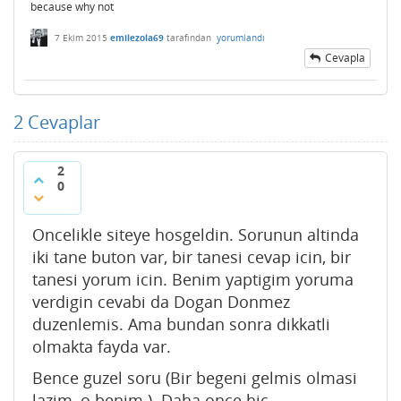
because why not
7 Ekim 2015
emilezola69
tarafından
yorumlandı
Cevapla
2
Cevaplar
2
0
Oncelikle siteye hosgeldin. Sorunun altinda
iki tane buton var, bir tanesi cevap icin, bir
tanesi yorum icin. Benim yaptigim yoruma
verdigin cevabi da Dogan Donmez
duzenlemis. Ama bundan sonra dikkatli
olmakta fayda var.
Bence guzel soru (Bir begeni gelmis olmasi
lazim, o benim.). Daha once hic