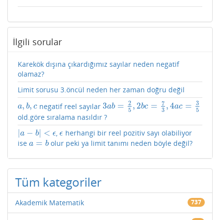
İlgili sorular
Karekök dışına çıkardığımız sayılar neden negatif
olamaz?
Limit sorusu 3.öncül neden her zaman doğru değil
7
3
2
,
,
3
=
,
2
=
,
4
=
negatif reel sayılar
a
,
b
,
c
3
a
b
=
2
5
,
2
b
c
=
7
3
,
4
a
c
=
3
5
a
b
c
a
b
b
c
a
c
5
3
5
old.göre sıralama nasıldır ?
|
−
|
<
,
herhangi bir reel pozitiv sayı olabiliyor
|
a
−
b
|
<
ϵ
ϵ
a
b
ϵ
ϵ
=
ise
olur peki ya limit tanımı neden böyle değil?
a
=
b
a
b
Tüm kategoriler
Akademik Matematik
737