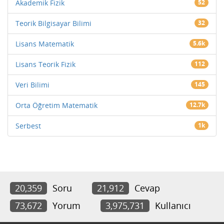
Akademik Fizik
52
Teorik Bilgisayar Bilimi
32
Lisans Matematik
5.6k
Lisans Teorik Fizik
112
Veri Bilimi
145
Orta Öğretim Matematik
12.7k
Serbest
1k
20,359
Soru
21,912
Cevap
73,672
Yorum
3,975,731
Kullanıcı