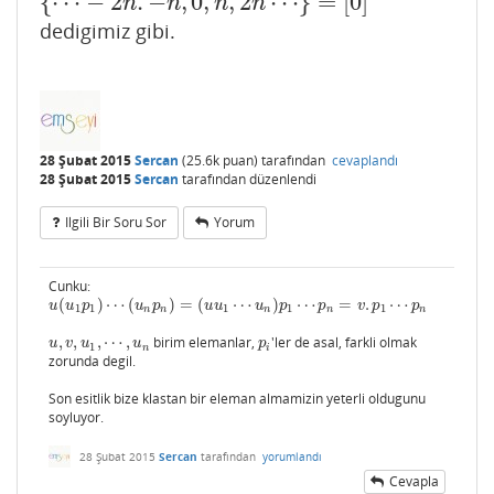
{
⋯
−
2
.
−
,
0
,
,
2
⋯
}
=
[
0
]
{
⋯
−
2
n
.
−
n
,
0
,
n
,
2
n
⋯
}
=
[
0
]
n
n
n
n
dedigimiz gibi.
28 Şubat 2015
Sercan
(
25.6k
puan)
tarafından
cevaplandı
28 Şubat 2015
Sercan
tarafından
düzenlendi
Ilgili Bir Soru Sor
Yorum
Cunku:
(
)
⋯
(
)
=
(
⋯
)
⋯
=
.
⋯
u
(
u
1
p
1
)
⋯
(
u
n
p
n
)
=
(
u
u
1
⋯
u
n
)
p
1
⋯
p
n
=
v
.
p
1
⋯
p
n
u
u
p
u
p
u
u
u
p
p
v
p
p
1
1
1
1
1
n
n
n
n
n
,
,
,
⋯
,
birim elemanlar,
'ler de asal, farkli olmak
u
,
v
,
u
1
,
⋯
,
u
n
p
i
u
v
u
u
p
1
n
i
zorunda degil.
Son esitlik bize klastan bir eleman almamizin yeterli oldugunu
soyluyor.
28 Şubat 2015
Sercan
tarafından
yorumlandı
Cevapla