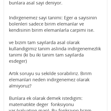
bunlara asal sayi deniyor.
Indirgenemez sayi tanimi: Eger
sayisinin
a
a
bolenleri sadece birim elemanlar ve
kendisinin birim elemanlarla carpimi ise.
ve bizim tam sayilarda asal olarak
kullandigimiz tanim aslinda indirgenemezlik
tanimi (ki bu iki tanim tam sayilarda
esdeger)
Artik soruyu su sekilde sorabiliriz. Birim
elemanlari neden indirgenemez olarak
almiyoruz?
Bunlara ek olarak demek istedigim:
matematikte deger fonksiyonu
var (valuation map). Bu fonksiyon bizim