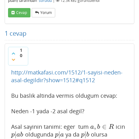
puan)
tarafından
soruldu
|
12.5k
kez görüntülendi
Cevap
Yorum
1
cevap
1
0
http://matkafasi.com/1512/1-sayisi-neden-
asal-degildir?show=1512#q1512
Bu baslik altinda vermis oldugum cevap:
Neden -1 yada -2 asal degil?
,
∈
Asal sayinin tanimi: eger tum
icin
a
,
b
∈
R
a
b
R
|
|
|
oldugunda
ya da
olursa
p
|
a
b
p
|
a
p
|
b
p
a
b
p
a
p
b