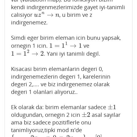
kendi indirgenmezlerimizde gayet iyi-tanimli
→
n
calisiyor
, u birim ve z
u
z
n
→
n
u
z
n
indirgenemez.
Simdi eger birim eleman icin bunu yapsak,
1
1
=
1
→
1
ornegin 1 icin.
ve
1
=
1
1
→
1
2
1
=
1
→
2
. Yani iyi tanimli degil.
1
=
1
2
→
2
Kisacasi birim elemanlarin degeri 0,
indirgenemezlerin degeri 1, karelerinin
degeri 2,.... ve biz indirgenemez olarak
degeri 1 olanlari aliyoruz..
±
1
Ek olarak da: birim elemanlar sadece
±
1
±
2
oldugundan, ornegin 2 icin
asal sayilar
±
2
ama biz sadece pozitiflerle onu
tanimliyoruz,tipki mod
'de
n
n