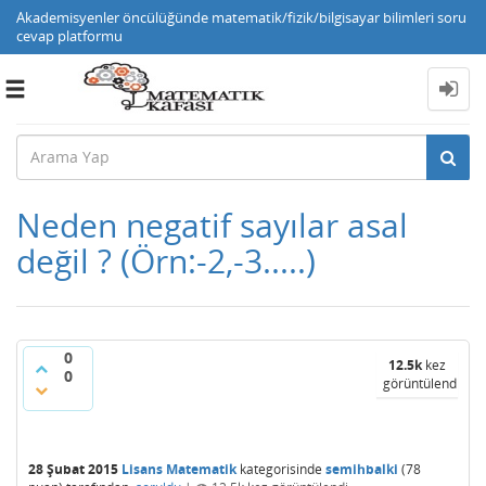
Akademisyenler öncülüğünde matematik/fizik/bilgisayar bilimleri soru
cevap platformu
Toggle
navigation
Neden negatif sayılar asal
değil ? (Örn:-2,-3.....)
0
12.5k
kez
0
görüntülendi
28 Şubat 2015
Lisans Matematik
kategorisinde
semihbalki
(
78