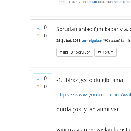
14 Mart 2016
Sercan
tarafından
yorumlandı
0
Sorudan anladığım kadarıyla, b
0
25 Şubat 2015
temelgokce
(
935
puan)
taraf
Ilgili Bir Soru Sor
Yorum
0
-1,,,,biraz geç oldu gibi ama
0
https://www.youtube.com/w
burda çok iyi anlatımı var
yani uzayları muzayları karışt