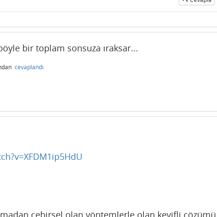
öyle bir toplam sonsuza ıraksar...
ından
cevaplandı
atch?v=XFDM1ip5HdU
ırmadan cebirsel olan yöntemlerle olan keyifli çözümü