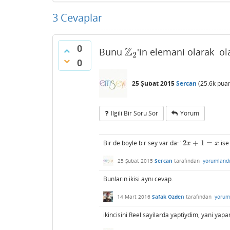
3
Cevaplar
0
Z
Bunu
'in elemani olarak ol
Z
2
2
0
25 Şubat 2015
Sercan
(
25.6k
puan
Ilgili Bir Soru Sor
Yorum
Bir de boyle bir sey var da: "
2
+
1
=
is
2
x
+
1
=
x
x
x
25 Şubat 2015
Sercan
tarafından
yorumland
Bunların ikisi aynı cevap.
14 Mart 2016
Safak Ozden
tarafından
yorum
ikincisini Reel sayilarda yaptiydim, yani ya