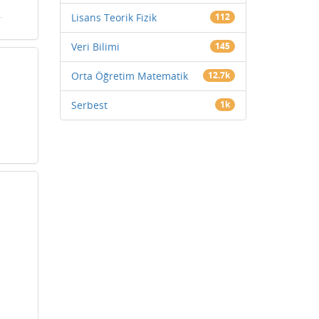
Lisans Teorik Fizik
112
Veri Bilimi
145
Orta Öğretim Matematik
12.7k
Serbest
1k
.