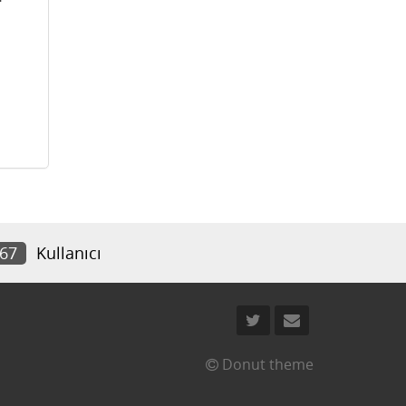
267
Kullanıcı
Donut theme