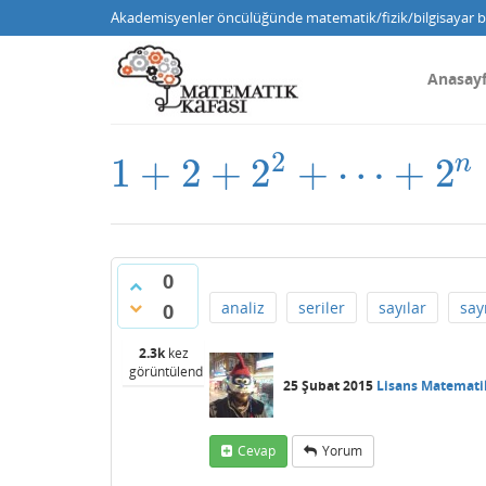
Akademisyenler öncülüğünde matematik/fizik/bilgisayar bi
Anasay
2
n
1
+
2
+
2
+
⋯
+
2
1
+
2
+
2
2
+
⋯
+
2
n
+
⋯
0
analiz
seriler
sayılar
say
0
2.3k
kez
görüntülendi
25 Şubat 2015
Lisans Matemati
Cevap
Yorum