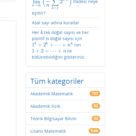
(
∑
)
k
n
lim
2
ifadesi neye
lim
n
→
∞
(
1
n
∑
k
=
1
n
2
k
/
n
)
→
∞
n
n
=
1
k
eşittir?
Asal sayı adına kurallar
Her
tek doğal sayısı ve her
k
k
pozitif
doğal sayısı için
n
n
1
+
2
+
⋯
+
k
k
k
nın
1
k
+
2
k
+
⋯
+
n
k
n
1
+
2
+
⋯
+
ile
1
+
2
+
⋯
+
n
n
bölünebildiğini gösteriniz.
Tüm kategoriler
Akademik Matematik
737
Akademik Fizik
52
Teorik Bilgisayar Bilimi
32
Lisans Matematik
5.6k