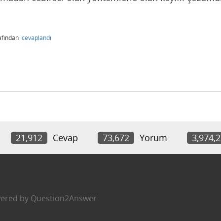
afından
cevaplandı
21,912
Cevap
73,672
Yorum
3,974,
ered by
Question2Answer