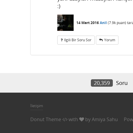
:)
14 Mart 2016
Anil
(
7.9k
puan)
tar
Ilgili Bir Soru Sor
Yorum
20,359
Soru
İletişim
Donut Theme
with
by
Amiya Sahu
Pow