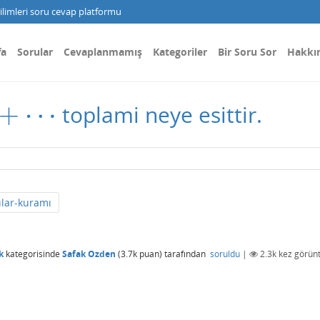
limleri soru cevap platformu
fa
Sorular
Cevaplanmamış
Kategoriler
Bir Soru Sor
Hakkı
+
⋯
toplami neye esittir.
ılar-kuramı
k
kategorisinde
Safak Ozden
(
3.7k
puan)
tarafından
soruldu
|
2.3k
kez görünt