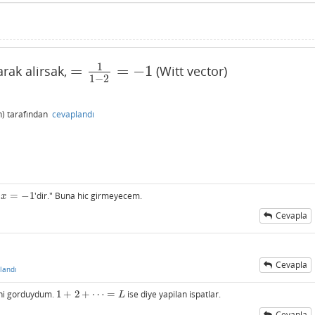
1
=
=
−
1
arak alirsak,
(Witt vector)
=
1
1
−
2
=
−
1
1
−
2
)
tarafından
cevaplandı
e
=
−
1
'dir." Buna hic girmeyecem.
x
=
−
1
x
Cevapla
ı
Cevapla
landı
pani gorduydum.
1
+
2
+
⋯
=
ise diye yapilan ispatlar.
1
+
2
+
⋯
=
L
L
Cevapla