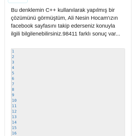
Bu denklemin C++ kullanılarak yapılmış bir
çözümünü görmüştüm, Ali Nesin Hocam'ızın
facebook sayfasını takip ederseniz konuyla
ilgili bilgilenebilirsiniz.98411 farklı sonuç var...
1
2
3
4
5
6
7
8
9
10
11
12
13
14
15
16