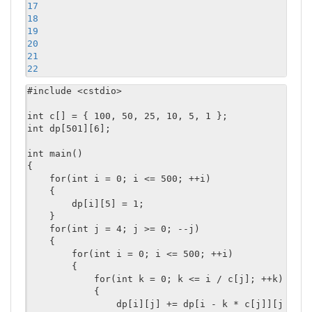
17
18
19
20
21
22
23
#include <cstdio>

24
int c[] = { 100, 50, 25, 10, 5, 1 };

int dp[501][6];

int main()

{

    for(int i = 0; i <= 500; ++i)

    {

        dp[i][5] = 1;

    }

    for(int j = 4; j >= 0; --j)

    {

        for(int i = 0; i <= 500; ++i)

        {

            for(int k = 0; k <= i / c[j]; ++k)

            {

                dp[i][j] += dp[i - k * c[j]][j 