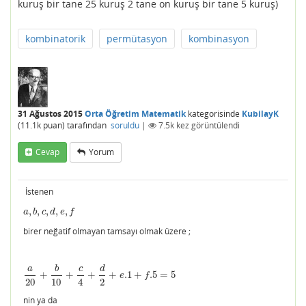
kuruş bir tane 25 kuruş 2 tane on kuruş bir tane 5 kuruş)
kombinatorik
permütasyon
kombinasyon
31 Ağustos 2015
Orta Öğretim Matematik
kategorisinde
KubilayK
(
11.1k
puan)
tarafından
soruldu
|
7.5k
kez görüntülendi
Cevap
Yorum
İstenen
,
,
,
,
,
a
,
b
,
c
,
d
,
e
,
f
a
b
c
d
e
f
birer neğatif olmayan tamsayı olmak üzere ;
a
b
c
d
+
+
+
+
.1
+
.5
=
5
a
20
+
b
10
+
c
4
+
d
2
+
e
.1
+
f
.5
=
5
e
f
20
10
4
2
nin ya da