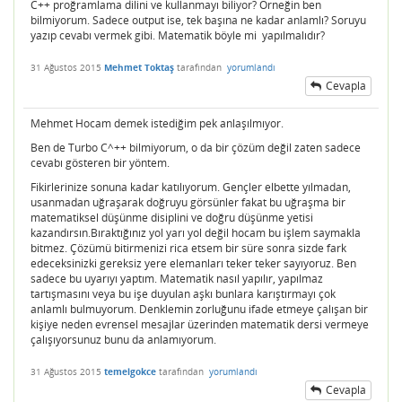
C++ proğramlama dilini ve kullanmayı biliyor? Örneğin ben
bilmiyorum. Sadece output ise, tek başına ne kadar anlamlı? Soruyu
yazıp cevabı vermek gibi. Matematik böyle mi yapılmalıdır?
31 Ağustos 2015
Mehmet Toktaş
tarafından
yorumlandı
Cevapla
Mehmet Hocam demek istediğim pek anlaşılmıyor.
Ben de Turbo C^++ bilmiyorum, o da bir çözüm değil zaten sadece
cevabı gösteren bir yöntem.
Fikirlerinize sonuna kadar katılıyorum. Gençler elbette yılmadan,
usanmadan uğraşarak doğruyu görsünler fakat bu uğraşma bir
matematiksel düşünme disiplini ve doğru düşünme yetisi
kazandırsın.Bıraktığınız yol yarı yol değil hocam bu işlem saymakla
bitmez. Çözümü bitirmenizi rica etsem bir süre sonra sizde fark
edeceksinizki gereksiz yere elemanları teker teker sayıyoruz. Ben
sadece bu uyarıyı yaptım. Matematik nasıl yapılır, yapılmaz
tartışmasını veya bu işe duyulan aşkı bunlara karıştırmayı çok
anlamlı bulmuyorum. Denklemin zorluğunu ifade etmeye çalışan bir
kişiye neden evrensel mesajlar üzerinden matematik dersi vermeye
çalışıyorsunuz bunu da anlamıyorum.
31 Ağustos 2015
temelgokce
tarafından
yorumlandı
Cevapla