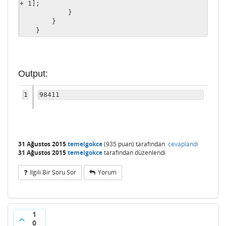
+ 1];

            }    

        }

    }

    printf("%d", dp[500][0]);

    return 0;

Output:
1
98411
31 Ağustos 2015
temelgokce
(
935
puan)
tarafından
cevaplandı
31 Ağustos 2015
temelgokce
tarafından
düzenlendi
Ilgili Bir Soru Sor
Yorum
1
0