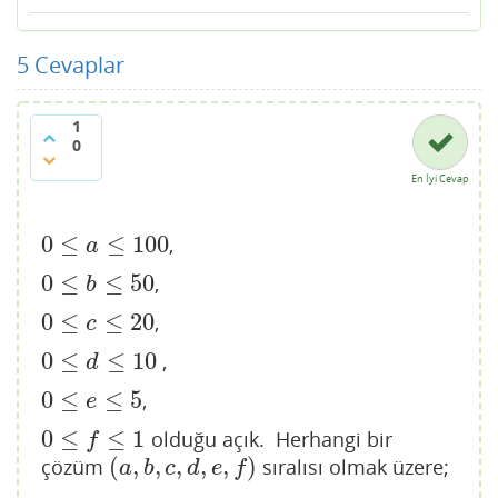
5
Cevaplar
1
0
En İyi Cevap
0
≤
≤
100
,
0
≤
a
≤
100
a
0
≤
≤
50
,
0
≤
b
≤
50
b
0
≤
≤
20
,
0
≤
c
≤
20
c
0
≤
≤
10
,
0
≤
d
≤
10
d
0
≤
≤
5
,
0
≤
e
≤
5
e
0
≤
≤
1
olduğu açık. Herhangi bir
0
≤
f
≤
1
f
(
,
,
,
,
,
)
çözüm
sıralısı olmak üzere;
(
a
,
b
,
c
,
d
,
e
,
f
)
a
b
c
d
e
f