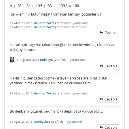
+
2
+
5
+
10
+
20
+
100
=
100
a
+
2
b
+
5
c
+
10
d
+
20
e
+
100
f
=
100
a
b
c
d
e
f
denkleminin bütün neğatif olmayan tamsayı çözümleridir.
31 Ağustos 2015
Mehmet Toktaş
tarafından
yorumlandı
31 Ağustos 2015
Mehmet Toktaş
tarafından
düzenlendi
Cevapla
Hocam çok sagolun fakat sorduğum bu denklemin kaç çözümü var
olduğuydu zaten.
31 Ağustos 2015
KubilayK
tarafından
yorumlandı
Cevapla
Haklısınız. Ben zaten çözmek isteyen arkadaşlara biraz olsun
yardımcı olmak istedim. Tabii ben de düşüneceğim.
31 Ağustos 2015
Mehmet Toktaş
tarafından
yorumlandı
Cevapla
Bu denklemi çözmek pek mantıklı değil, baya yorucu olur...
31 Ağustos 2015
temelgokce
tarafından
yorumlandı
Cevapla