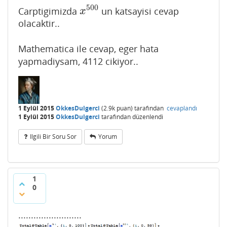
500
Carptigimizda
un katsayisi cevap
x
500
x
olacaktir..
Mathematica ile cevap, eger hata
yapmadiysam, 4112 cikiyor..
1 Eylül 2015
OkkesDulgerci
(
2.9k
puan)
tarafından
cevaplandı
1 Eylül 2015
OkkesDulgerci
tarafından
düzenlendi
Ilgili Bir Soru Sor
Yorum
1
0
.........................