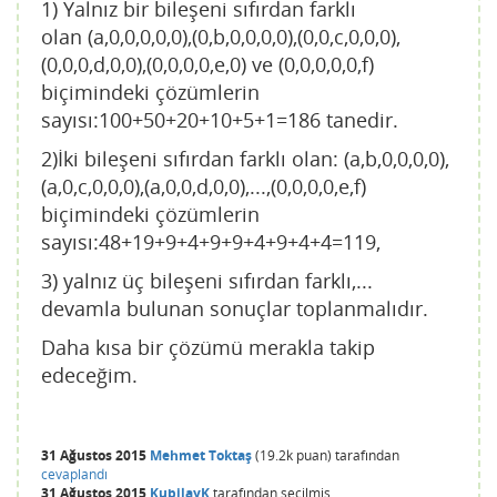
1) Yalnız bir bileşeni sıfırdan farklı
olan (a,0,0,0,0,0),(0,b,0,0,0,0),(0,0,c,0,0,0),
(0,0,0,d,0,0),(0,0,0,0,e,0) ve (0,0,0,0,0,f)
biçimindeki çözümlerin
sayısı:100+50+20+10+5+1=186 tanedir.
2)İki bileşeni sıfırdan farklı olan: (a,b,0,0,0,0),
(a,0,c,0,0,0),(a,0,0,d,0,0),...,(0,0,0,0,e,f)
biçimindeki çözümlerin
sayısı:48+19+9+4+9+9+4+9+4+4=119,
3) yalnız üç bileşeni sıfırdan farklı,...
devamla bulunan sonuçlar toplanmalıdır.
Daha kısa bir çözümü merakla takip
edeceğim.
31 Ağustos 2015
Mehmet Toktaş
(
19.2k
puan)
tarafından
cevaplandı
31 Ağustos 2015
KubilayK
tarafından
seçilmiş