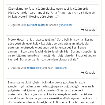
Çözmek mantık fakat çözüm oldukça uzun. tabii ki çözümlerde
bilgisayarlardan yararlanabiliriz. Ama "matematik için bir kalem ve
bir kağıt yeterli" ilkesine göre çözüm...?
31 Ağustos 2015
Mehmet Toktaş
tarafından
yorumlandı
Cevapla
Metok Hocam anlatmaya çalıştığım: " Soru belli bir sayma ilkesine
göre çözülebilecek kolaylıkta değil, soruyla uğraşan arkadaşlar
sorunun ne düzeyde olduğunun pek farkında değiller. Bence
zamanlrini çok daha faydalı değerlendirebilirler. Sorunun popülerliği
ve zorluğu matematiksel mantığından değil denklemin zorluğundan
kaynakli. Buna benzer bir çok denklem olusturabiliriz."
31 Ağustos 2015
temelgokce
tarafından
yorumlandı
Cevapla
Evet sistematik bir çözüm bulmak oldukça güç.Ama birazda
gençlerin yılmadan,usanmadan,uğraşarak doğruyu görmelerine bir
yol göstermek için yarı yolda bıraktım.Siteyi takip edenlerin
matematik bilgisi açısından çok farklı düzeyde olduklarını dikkate
alırsak bazen böyle de yapmak gerektiğini düşünüyorum. Yoksa sizin
düşüncelerinizden katılmadığım yok. Bir de katılımcılardan kaç kişi