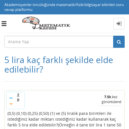
Akademisyenler öncülüğünde matematik/fizik/bilgisayar bilimleri soru
cevap platformu
Toggle
navigation
5 lira kaç farklı şekilde elde
edilebilir?
2
7.5k
kez
0
görüntülendi
(0,5) (0,10) (0,25) (0,50) (1) ve (5) liralık para birimleri ile
istediğiniz kadar miktarı istediğiniz kadar kullanarak kaç
farklı 5 lira elde edilebilir?(Örneğin 4 tane bir lira 1 tane 50