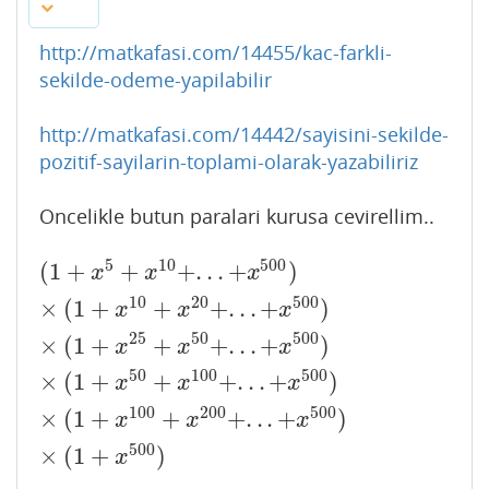
http://matkafasi.com/14455/kac-farkli-
sekilde-odeme-yapilabilir
http://matkafasi.com/14442/sayisini-sekilde-
pozitif-sayilarin-toplami-olarak-yazabiliriz
Oncelikle butun paralari kurusa cevirellim..
5
10
500
(
1
+
+
+
.
.
.
+
)
(
1
+
x
5
+
x
10
+
.
.
.
+
x
500
)
×
(
1
+
x
10
+
x
20
+
.
.
.
+
x
500
)
×
(
1
+
x
25
x
x
x
10
20
500
×
(
1
+
+
+
.
.
.
+
)
x
x
x
25
50
500
×
(
1
+
+
+
.
.
.
+
)
x
x
x
50
100
500
×
(
1
+
+
+
.
.
.
+
)
x
x
x
100
200
500
×
(
1
+
+
+
.
.
.
+
)
x
x
x
500
×
(
1
+
)
x