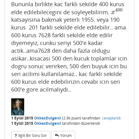
Bununla birlikte kac farkli sekilde 400 kurus
400
elde edilebilecegini de soyleyebilirim.
x
400
x
katsayisina bakmak yeterli 1955. veya 190
kurus 201 farkli sekilde elde edilebilir.. ama
600 kurus 7628 farkli sekilde elde edilir
diyemeyiz, cunku seriyi 500'e kadar
actik..ama7628 den daha fazla oldugu
asikar..kisacasi 500 den kucuk toplamlar icin
dogru sonuc verirken, 500 den buyuk icin bu
seri acilimi kullanilamaz.. kac farkli sekilde
600 kurus elde edebilirizin cevabi icin seri
600'e gore acilmaliydi..
1 Eylül 2015
OkkesDulgerci
(
2.9k
puan)
tarafından
cevaplandı
1 Eylül 2015
OkkesDulgerci
tarafından
düzenlendi
Ilgili Bir Soru Sor
Yorum