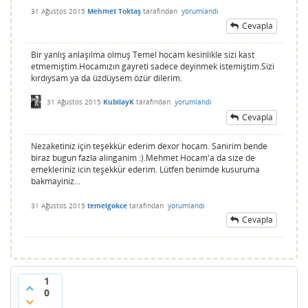
31 Ağustos 2015
Mehmet Toktaş
tarafından
yorumlandı
Cevapla
Bir yanlış anlaşılma olmuş Temel hocam kesinlikle sizi kast
etmemiştim.Hocamızın gayreti sadece deyinmek istemiştim.Sizi
kırdıysam ya da üzdüysem özür dilerim.
31 Ağustos 2015
KubilayK
tarafından
yorumlandı
Cevapla
Nezaketiniz için teşekkür ederim dexor hocam. Sanirim bende
biraz bugun fazla alinganim :).Mehmet Hocam'a da size de
emekleriniz icin teşekkür ederim. Lütfen benimde kusuruma
bakmayiniz...
31 Ağustos 2015
temelgokce
tarafından
yorumlandı
Cevapla
1
0