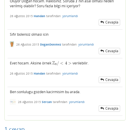
Oluyor Doğan hocam. Haklısınız. Soruda
nın asal olması neden
I
I
verilmiş olabilir? Soru fazla bilgi mi içeriyor?
26 Ağustos 2015
Handan
tarafından
yorumlandı
Cevapla
Sıfır bolensiz olmasi icin
26 Ağustos 2015
DoganDonmez
tarafından
yorumlandı
Cevapla
Z
Evet hocam. Aksine örnek
/
<
4
>
verilebilir.
Z
8
/
<
4
>
8
26 Ağustos 2015
Handan
tarafından
yorumlandı
Cevapla
Ben sonlulugu gozden kacirmisim bu arada.
26 Ağustos 2015
Sercan
tarafından
yorumlandı
Cevapla
1
cevap