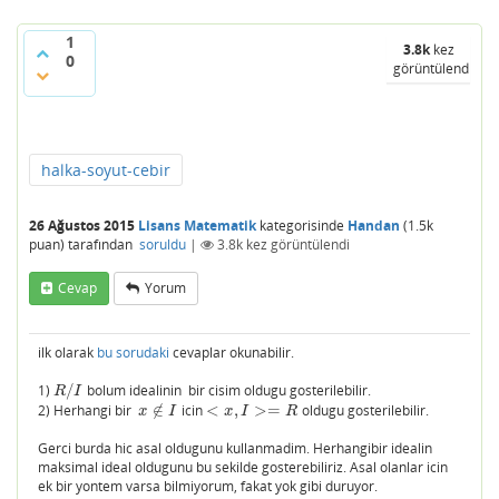
1
3.8k
kez
0
görüntülendi
halka-soyut-cebir
26 Ağustos 2015
Lisans Matematik
kategorisinde
Handan
(
1.5k
puan)
tarafından
soruldu
|
3.8k
kez görüntülendi
Cevap
Yorum
ilk olarak
bu sorudaki
cevaplar okunabilir.
1)
/
bolum idealinin bir cisim oldugu gosterilebilir.
R
/
I
R
I
2) Herhangi bir
∉
icin
<
,
>
=
oldugu gosterilebilir.
x
∉
I
<
x
,
I
>=
R
x
I
x
I
R
Gerci burda hic asal oldugunu kullanmadim. Herhangibir idealin
maksimal ideal oldugunu bu sekilde gosterebiliriz. Asal olanlar icin
ek bir yontem varsa bilmiyorum, fakat yok gibi duruyor.