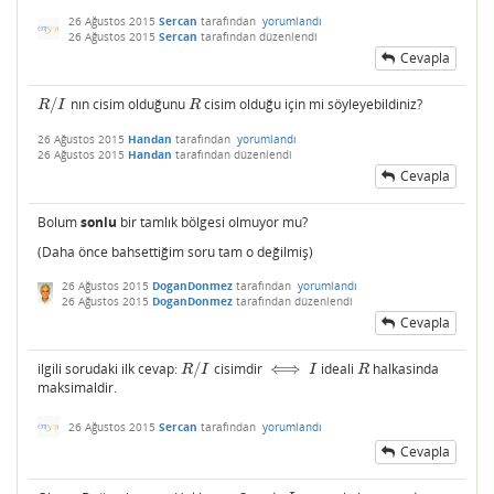
26 Ağustos 2015
Sercan
tarafından
yorumlandı
26 Ağustos 2015
Sercan
tarafından
düzenlendi
Cevapla
/
nın cisim olduğunu
cisim olduğu için mi söyleyebildiniz?
R
/
I
R
R
I
R
26 Ağustos 2015
Handan
tarafından
yorumlandı
26 Ağustos 2015
Handan
tarafından
düzenlendi
Cevapla
Bolum
sonlu
bir tamlık bölgesi olmuyor mu?
(Daha önce bahsettiğim soru tam o değilmiş)
26 Ağustos 2015
DoganDonmez
tarafından
yorumlandı
26 Ağustos 2015
DoganDonmez
tarafından
düzenlendi
Cevapla
ilgili sorudaki ilk cevap:
/
cisimdir
⟺
ideali
halkasinda
R
/
I
⟺
I
R
R
I
I
R
maksimaldir.
26 Ağustos 2015
Sercan
tarafından
yorumlandı
Cevapla