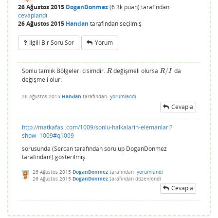
26 Ağustos 2015
DoganDonmez
(
6.3k
puan)
tarafından
cevaplandı
26 Ağustos 2015
Handan
tarafından
seçilmiş
Ilgili Bir Soru Sor
Yorum
Sonlu tamlık Bölgeleri cisimdir.
değişmeli olursa
/
da
R
R
/
I
R
R
I
değişmeli olur.
26 Ağustos 2015
Handan
tarafından
yorumlandı
Cevapla
http://matkafasi.com/1009/sonlu-halkalarin-elemanlari?
show=1009#q1009
sorusunda (Sercan tarafından sorulup DoganDonmez
tarafından!) gösterilmiş.
26 Ağustos 2015
DoganDonmez
tarafından
yorumlandı
26 Ağustos 2015
DoganDonmez
tarafından
düzenlendi
Cevapla