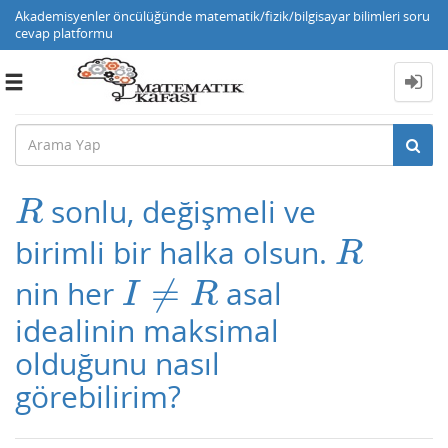
Akademisyenler öncülüğünde matematik/fizik/bilgisayar bilimleri soru
cevap platformu
Toggle
navigation
sonlu, değişmeli ve
R
R
birimli bir halka olsun.
R
R
≠
nin her
asal
I
≠
R
I
R
idealinin maksimal
olduğunu nasıl
görebilirim?