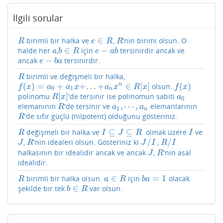
İlgili sorular
∈
birimli bir halka ve
,
'nin birimi olsun. O
R
e
∈
R
R
R
e
R
R
∈
−
halde her
,
için
tersinirdir ancak ve
a
b
∈
R
e
−
a
b
a
b
R
e
a
b
−
ancak
tersinirdir.
e
−
b
a
e
b
a
birimli ve değişmeli bir halka,
R
R
(
)
=
+
+
.
.
.
+
∈
[
]
(
)
n
olsun.
f
(
x
)
=
a
0
+
a
1
x
+
.
.
.
+
a
n
x
n
∈
R
[
x
]
f
(
x
)
f
x
a
a
x
a
x
R
x
f
x
0
1
n
[
]
polinomu
'de tersinir ise polinomun sabiti
R
[
x
]
a
0
R
x
a
0
,
⋯
,
elemanının
'de tersinir ve
elemanlarının
R
a
1
,
⋯
,
a
n
R
a
a
1
n
'de sıfır güçlü (nilpotent) olduğunu gösteriniz.
R
R
⊆
⊆
değişmeli bir halka ve
​ olmak üzere
ve
R
I
⊆
J
⊆
R
I
R
I
J
R
I
/
/
,
'nin idealeri olsun. Gösteriniz ki
,
J
R
J
/
I
R
/
I
J
R
J
I
R
I
halkasının bir idealidir ancak ve ancak
,
'nin asal
J
R
J
R
idealidir.
∈
=
1
birimli bir halka olsun.
için
olacak
R
a
∈
R
b
a
=
1
R
a
R
b
a
∈
şekilde bir tek
var olsun.
b
∈
R
b
R