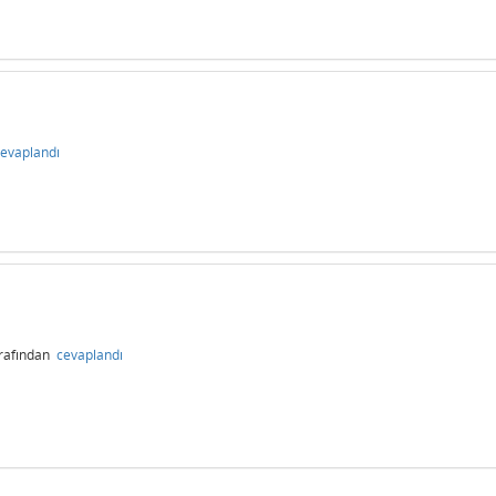
evaplandı
rafından
cevaplandı