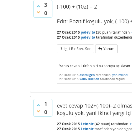
3
(-100) + (102) = 2
0
Edit: Pozitif koşulu yok, (-100) 
27 Ocak 2015
palevita
(
30
puan)
tarafından
27 Ocak 2015
palevita
tarafından
düzenlendi
Ilgili Bir Soru Sor
Yorum
Yanlış cevap. Lütfen biri bu soruyu açıklasın.
27 Ocak 2015
asafbilgen
tarafından
yorumlandı
27 Ocak 2015
Salih Durhan
tarafından
taşındı
1
evet cevap 102+(-100)=2 olması 
0
koşulu yok. yani ikinci yargı iç
27 Ocak 2015
Leibniz
(
42
puan)
tarafından
c
27 Ocak 2015
Leibniz
tarafından
yeniden göst