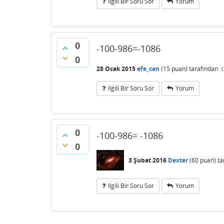
Ilgili Bir Soru Sor
Yorum
0
-100-986=-1086
0
28 Ocak 2015
efe_can
(
15
puan)
tarafından
c
Ilgili Bir Soru Sor
Yorum
0
-100-986= -1086
0
3 Şubat 2016
Dexter
(
60
puan)
ta
Ilgili Bir Soru Sor
Yorum