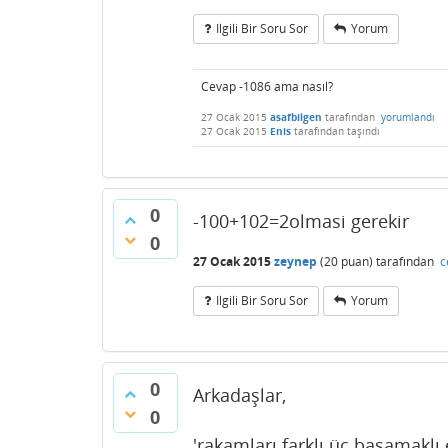
Ilgili Bir Soru Sor
Yorum
Cevap -1086 ama nasıl?
27 Ocak 2015
asafbilgen
tarafından
yorumlandı
27 Ocak 2015
Enis
tarafından
taşındı
0
-100+102=2olmasi gerekir
0
27 Ocak 2015
zeynep
(
20
puan)
tarafından
c
Ilgili Bir Soru Sor
Yorum
0
Arkadaşlar,
0
'rakamları farklı üç basamaklı