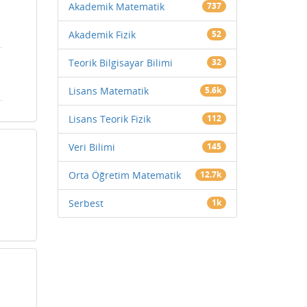
Akademik Matematik
737
Akademik Fizik
52
Teorik Bilgisayar Bilimi
32
Lisans Matematik
5.6k
Lisans Teorik Fizik
112
Veri Bilimi
145
Orta Öğretim Matematik
12.7k
Serbest
1k