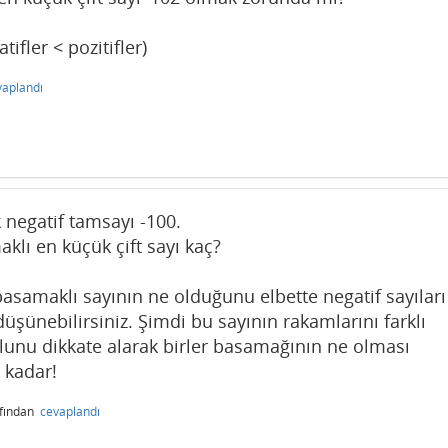
ifler < pozitifler)
vaplandı
 negatif tamsayı -100.
klı en küçük çift sayı kaç?
asamaklı sayının ne olduğunu elbette negatif sayıları
şünebilirsiniz. Şimdi bu sayının rakamlarını farklı
ulunu dikkate alarak birler basamağının ne olması
u kadar!
afından
cevaplandı