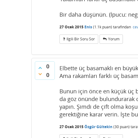
Bir daha düşünün. (İpucu: negat
27 Ocak 2015
Enis
(
1.1k
puan)
tarafından
ce
Ilgili Bir Soru Sor
Yorum
0
Elbette üç basamaklı en büyük
0
Ama rakamları farklı üç basama
Bunun için önce en küçük üç b
da göz önünde bulundurarak dü
yapın. Şimdi de çift olma koş
gerektiğine karar verin. İşte b
27 Ocak 2015
Özgür Gültekin
(
30
puan)
tar