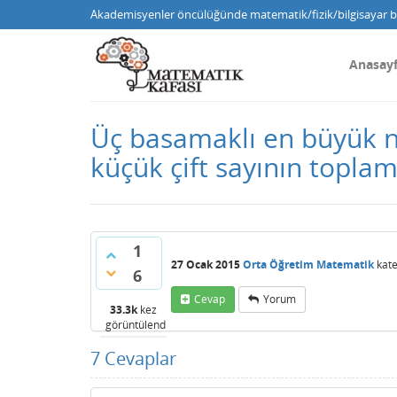
Akademisyenler öncülüğünde matematik/fizik/bilgisayar bi
Anasay
Üç basamaklı en büyük ne
küçük çift sayının toplam
1
27 Ocak 2015
Orta Öğretim Matematik
kate
6
Cevap
Yorum
33.3k
kez
görüntülendi
7
Cevaplar