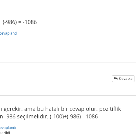
+ (-986) = -1086
cevaplandı
Cevapla
gerekir. ama bu hatalı bir cevap olur. pozitiflik
in -986 seçilmelidir. (-100)+(-986)=-1086
evaplandı
erildi