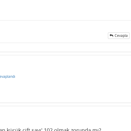
Cevapla
evaplandı
 en küçük çift sayı' 102 olmak zorunda mı?