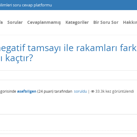
limleri soru cevap platformu
fa
Sorular
Cevaplanmamış
Kategoriler
Bir Soru Sor
Hakkı
gatif tamsayı ile rakamları fark
ı kaçtır?
gorisinde
asafbilgen
(
24
puan)
tarafından
soruldu
|
33.3k
kez görüntülendi