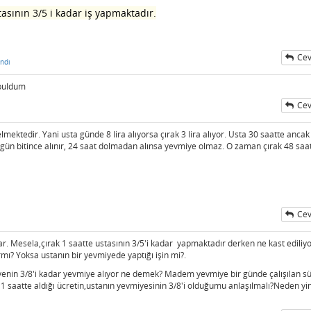
tasının 3/5 i kadar iş yapmaktadır.
Cev
ndı
buldum
Cev
ı
ktedir. Yani usta günde 8 lira alıyorsa çırak 3 lira alıyor. Usta 30 saatte ancak 
gün bitince alınır, 24 saat dolmadan alınsa yevmiye olmaz. O zaman çırak 48 saat
Cev
. Mesela,çırak 1 saatte ustasının 3/5'i kadar yapmaktadır derken ne kast ediliyo
armı? Yoksa ustanın bir yevmiyede yaptığı işin mi?.
miyenin 3/8'i kadar yevmiye alıyor ne demek? Madem yevmiye bir günde çalışılan s
 1 saatte aldığı ücretin,ustanın yevmiyesinin 3/8'i olduğumu anlaşılmalı?Neden yi