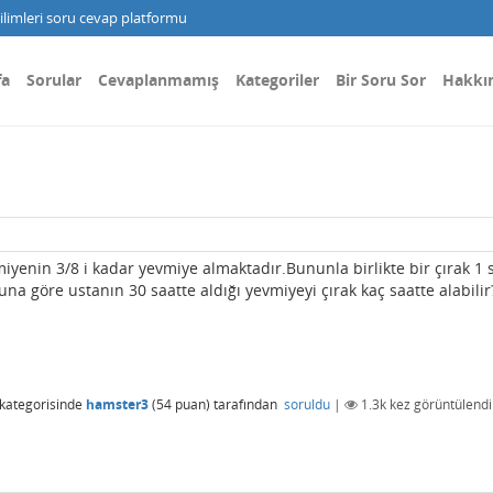
limleri soru cevap platformu
fa
Sorular
Cevaplanmamış
Kategoriler
Bir Soru Sor
Hakkı
vmiyenin 3/8 i kadar yevmiye almaktadır.Bununla birlikte bir çırak 1 
una göre ustanın 30 saatte aldığı yevmiyeyi çırak kaç saatte alabilir
kategorisinde
hamster3
(
54
puan)
tarafından
soruldu
|
1.3k
kez görüntülendi