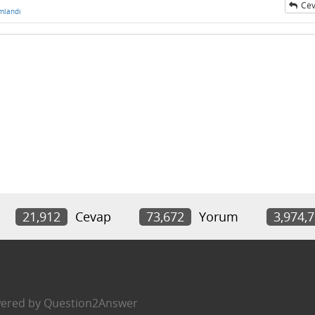
Cev
mlandı
21,912
Cevap
73,672
Yorum
3,974,
ered by
Question2Answer