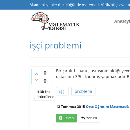
Akademisyenler öncülüğünde matematik/fizik/bilgisayar bi
Anasay
işçi problemi
Bir çırak 1 saatte, ustasının aldığı ye
0
ustasının 3/5 i kadar iş yapmaktadır.B
0
işçi
problemi
1.3k
kez
görüntülendi
12 Temmuz 2015
Orta Öğretim Matematik
Cevap
Yorum