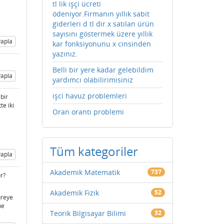
tl lik işçi ücreti
ödeniyor.Firmanın yıllık sabit
giderleri d tl dir.x satılan ürün
sayısını göstermek üzere yıllık
apla
kar fonksiyonunu x cinsinden
yazınız.
Belli bir yere kadar gelebildim
apla
yardımcı olabilirimisiniz
işci havuz problemleri
bir
te iki
Oran orantı problemi
Tüm kategoriler
apla
Akademik Matematik
737
r?
Akademik Fizik
52
üreye
ne
Teorik Bilgisayar Bilimi
32