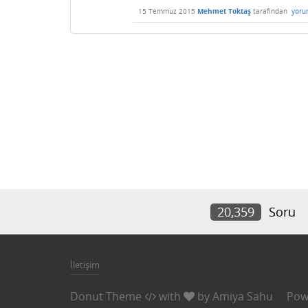
15 Temmuz 2015
Mehmet Toktaş
tarafından
yoru
20,359
Soru
İletişim
Donut Theme
with
by
Amiya Sahu
Pow