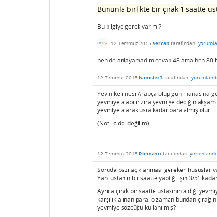
Bununla birlikte bir çırak 1 saatte us
Bu bilgiye gerek var mi?
12 Temmuz 2015
Sercan
tarafından
yorumla
ben de anlayamadım cevap 48 ama ben 80 
12 Temmuz 2015
hamster3
tarafından
yorumland
Yevm kelimesi Arapça olup gün manasına gelme
yevmiye alabilir zira yevmiye dediğin akşam 
yevmiye alarak usta kadar para almış olur.
(Not : ciddi değilim)
12 Temmuz 2015
Riemann
tarafından
yorumlandı
Soruda bazı açiklanması gereken hususlar var
Yani ustanın bir saatte yaptığı işin 3/5'i kad
Ayrıca çırak bir saatte ustasının aldığı yev
karşılık alınan para, o zaman bundan çırağın
yevmiye sözcüğü kullanılmış?