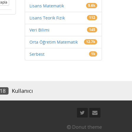
apla
Lisans Matematik
5.6k
Lisans Teorik Fizik
112
Veri Bilimi
145
Orta Öğretim Matematik
12.7k
Serbest
1k
718
Kullanıcı
Donut theme