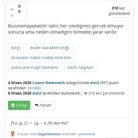
0
318
kez
0
görüntülendi
Bulunamayadabilir tabii, her istedigimiz gercek olmuyor
sonucta ama neden olmadigini bilmekte yarar vardir.
kirpi
euler-karakteristiği
brouwer-sabit-nokta-teoremi
poincare-hopf-teoremi
betti-sayilari
4 Nisan 2026
Lisans Matematik
kategorisinde
eloi2
(
857
puan)
tarafından
soruldu
6 Nisan 2026
eloi2
tarafından
düzenlendi
|
318
kez görüntülendi
Cevap
Yorum
(
,
,
)
=
(
,
−
,
0
)
olur mu?
f
(
x
,
y
,
z
)
=
(
y
,
−
x
,
0
)
f
x
y
z
y
x
5 Nisan 2026
DoganDonmez
tarafından
yorumlandı