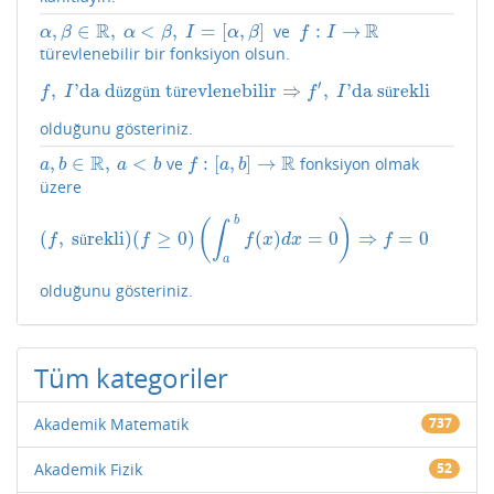
R
R
,
∈
,
<
,
=
[
,
]
:
→
ve
α
,
β
∈
R
,
α
<
β
,
I
=
[
α
,
β
]
f
:
I
→
R
α
β
α
β
I
α
β
f
I
türevlenebilir bir fonksiyon olsun.
′
,
'da d
zg
n t
revlenebilir
⇒
,
'da s
rekli
f
,
I
'da düzgün türevlenebilir
⇒
f
′
,
I
'da sürekli
ü
ü
ü
ü
f
I
f
I
olduğunu gösteriniz.
R
R
,
∈
,
<
:
[
,
]
→
ve
fonksiyon olmak
a
,
b
∈
R
,
a
<
b
f
:
[
a
,
b
]
→
R
a
b
a
b
f
a
b
üzere
b
(
)
∫
(
,
s
rekli
)
(
≥
0
)
(
)
=
0
⇒
=
0
(
f
,
sürekli
)
(
f
≥
0
)
(
∫
a
b
f
(
x
)
d
x
=
0
)
⇒
f
=
0
ü
f
f
f
x
d
x
f
a
olduğunu gösteriniz.
Tüm kategoriler
Akademik Matematik
737
Akademik Fizik
52