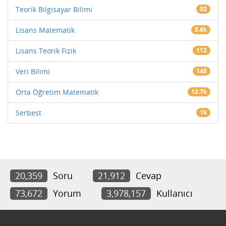
Teorik Bilgisayar Bilimi
32
Lisans Matematik
5.6k
Lisans Teorik Fizik
112
Veri Bilimi
145
Orta Öğretim Matematik
12.7k
Serbest
1k
20,359
Soru
21,912
Cevap
73,672
Yorum
3,978,157
Kullanıcı