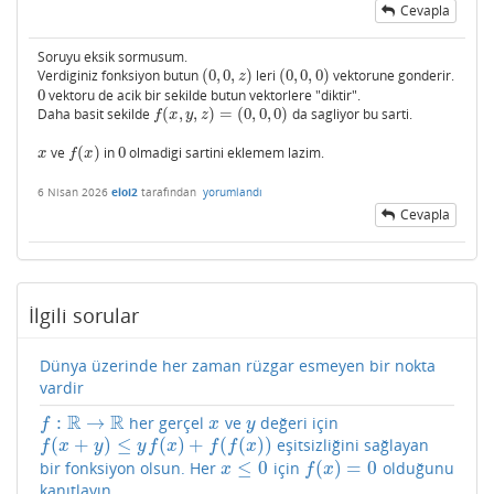
Cevapla
Soruyu eksik sormusum.
Verdiginiz fonksiyon butun
(
0
,
0
,
)
leri
(
0
,
0
,
0
)
vektorune gonderir.
(
0
,
0
,
z
)
(
0
,
0
,
0
)
z
0
vektoru de acik bir sekilde butun vektorlere "diktir".
0
Daha basit sekilde
(
,
,
)
=
(
0
,
0
,
0
)
da sagliyor bu sarti.
f
(
x
,
y
,
z
)
=
(
0
,
0
,
0
)
f
x
y
z
ve
(
)
in
0
olmadigi sartini eklemem lazim.
x
f
(
x
)
0
x
f
x
6 Nisan 2026
eloi2
tarafından
yorumlandı
Cevapla
İlgili sorular
Dünya üzerinde her zaman rüzgar esmeyen bir nokta
vardir
R
R
:
→
her gerçel
ve
değeri için
f
:
R
→
R
x
y
f
x
y
(
+
)
≤
(
)
+
(
(
)
)
eşitsizliğini sağlayan
f
(
x
+
y
)
≤
y
f
(
x
)
+
f
(
f
(
x
)
)
f
x
y
y
f
x
f
f
x
≤
0
(
)
=
0
bir fonksiyon olsun. Her
için
olduğunu
x
≤
0
f
(
x
)
=
0
x
f
x
kanıtlayın.