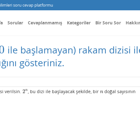
limleri soru cevap platformu
fa
Sorular
Cevaplanmamış
Kategoriler
Bir Soru Sor
Hakkı
0
ile başlamayan) rakam dizisi il
0
ğını gösteriniz.
2
n
si verilsin.
, bu dizi ile başlayacak şekilde, bir
doğal sayısının
2
n
n
n