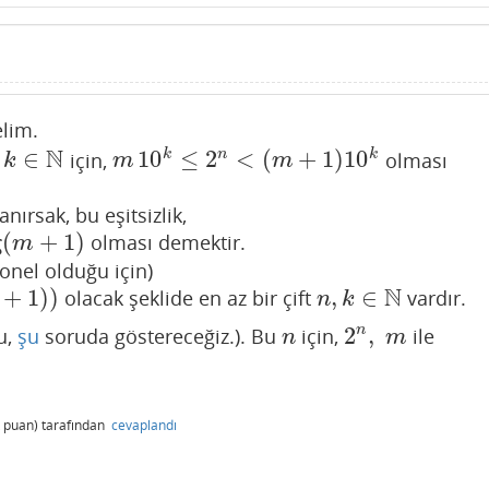
lim.
N
∈
10
≤
2
<
(
+
1
)
10
k
n
k
r
için,
olması
k
∈
N
m
10
k
≤
2
n
<
(
m
+
1
)
10
k
k
m
m
ırsak, bu eşitsizlik,
g
(
+
1
)
olması demektir.
m
onel olduğu için)
N
+
1
)
)
,
∈
olacak şeklide en az bir çift
vardır.
n
,
k
∈
N
n
k
2
,
n
u,
şu
soruda göstereceğiz.). Bu
için,
ile
n
2
n
,
m
n
m
puan)
tarafından
cevaplandı