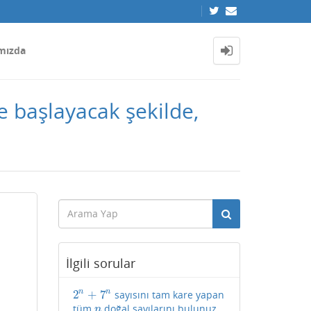
mızda
e başlayacak şekilde,
İlgili sorular
2
+
7
n
n
sayısını tam kare yapan
2
n
+
7
n
tüm
doğal sayılarını bulunuz.
n
n