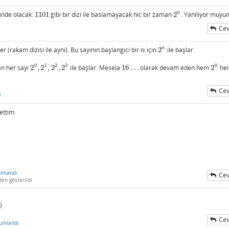
n
inde olacak.
1101
gibi bir dizi ile baslamayacak hic bir zaman
2
. Yaniliyor muyu
1101
2
n
Cev
n
r (rakam dizisi ile aynı). Bu sayının başlangıcı bir
için
2
ile başlar.
n
2
n
n
0
1
2
3
0
an her sayı
2
,
2
,
2
,
2
ile başlar. Mesela
16
…
olarak devam eden hem
2
he
2
0
,
2
1
,
2
2
,
2
3
16
…
2
0
Cev
ı
ettim.
umlandı
Cev
den gösterildi
)
Cev
umlandı