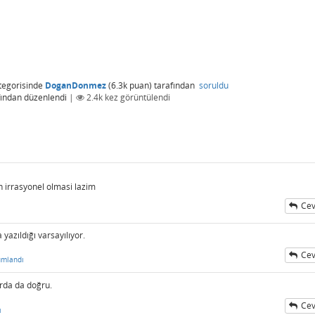
tegorisinde
DoganDonmez
(
6.3k
puan)
tarafından
soruldu
fından
düzenlendi
|
2.4k
kez görüntülendi
n irrasyonel olmasi lazim
Cev
yazıldığı varsayılıyor.
Cev
umlandı
orda da doğru.
Cev
ı