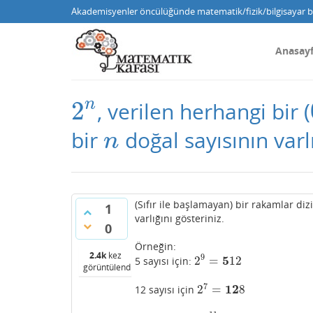
Akademisyenler öncülüğünde matematik/fizik/bilgisayar bi
Anasay
n
2
, verilen herhangi bir (
2
n
bir
doğal sayısının varlı
n
n
(Sıfır ile başlamayan) bir rakamlar dizi
1
varlığını gösteriniz.
0
Örneğin:
2.4k
kez
9
5
2
=
12
5 sayısı için:
2
9
=
5
12
görüntülendi
7
12
2
=
8
12 sayısı için
2
7
=
12
8