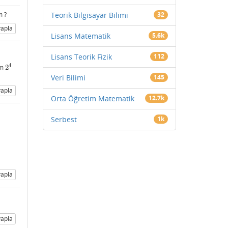
m ?
Teorik Bilgisayar Bilimi
32
apla
Lisans Matematik
5.6k
Lisans Teorik Fizik
112
4
m
2
2
4
Veri Bilimi
145
apla
Orta Öğretim Matematik
12.7k
Serbest
1k
apla
apla