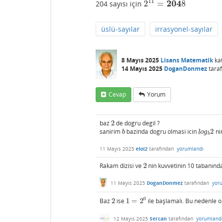
11
204
2
=
8
204 sayısı için
2
11
=
204
8
üslü-sayılar
irrasyonel-sayılar
8 Mayıs 2025
Lisans Matematik
ka
14 Mayıs 2025
DoganDonmez
tara
Cevap
Yorum
baz
2
de dogru degil ?
2
sanirim
bazinda dogru olmasi icin
2
ni
b
l
o
g
b
2
b
l
o
g
b
11 Mayıs 2025
eloi2
tarafından
yorumlandı
Rakam dizisi ve
2
nin kuvvetinin 10 tabanında 
2
11 Mayıs 2025
DoganDonmez
tarafından
yor
0
Baz
2
ise
1
=
2
ile başlamalı. Bu nedenle 
2
1
=
2
0
12 Mayıs 2025
Sercan
tarafından
yorumland