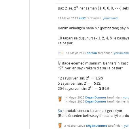
n
Baz
2
ise,
2
her zaman
(
1
,
0
,
0
,
0
,
⋯
)
sekl
2
2
n
(
1
,
0
,
0
,
0
,
⋯
)
12 Mayıs 2025
eloi2
tarafından
yorumlandı
Benim anladığım bana bir (pozitif tam) sayı ve
10
tabanı ile düşünürsek
1
,
2
,
4
,
8
ile başlay
10
1
,
2
,
4
,
8
ile başlar.
14 Mayıs 2025
Sercan
tarafından
yorumland
İyi ifade edemedim sanırım. Ben tersini kast 
n
"
2
, verilen sayı (rakam dizisi) ile başlar"
2
n
7
12
12 sayısı verilsin:
2
=
8
2
7
=
12
8
9
5
5 sayısı verilsin:
2
=
12
,
2
9
=
5
12
11
204
204 sayısı verilsin:
2
=
8
2
11
=
204
8
14 Mayıs 2025
DoganDonmez
tarafından
yor
14 Mayıs 2025
DoganDonmez
tarafından
yeni
Şu
sorudaki sonucu kullanmak gerekiyor.
(Bunu önceden belirstseydim daha iyi olurdu
3 Haziran 2025
DoganDonmez
tarafından
yor