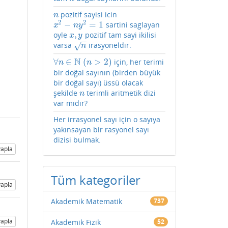
pozitif sayisi icin
n
n
2
2
−
=
1
sartini saglayan
x
2
−
n
y
2
=
1
x
n
y
,
oyle
pozitif tam sayi ikilisi
x
,
y
x
y
−
−
varsa
irasyoneldir.
√
n
n
N
∀
∈
(
>
2
)
için, her terimi
∀
n
∈
N
(
n
>
2
)
n
n
bir doğal sayının (birden büyük
bir doğal sayı) üssü olacak
şekilde
terimli aritmetik dizi
n
n
var mıdır?
Her irrasyonel sayı için o sayıya
yakınsayan bir rasyonel sayı
dizisi bulmak.
apla
Tüm kategoriler
apla
Akademik Matematik
737
apla
Akademik Fizik
52