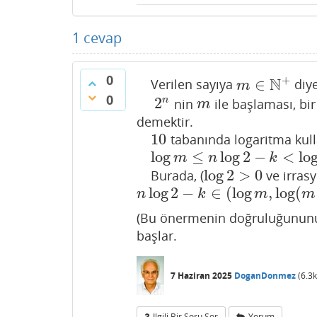
1
cevap
0
+
N
∈
Verilen sayıya
diye
m
∈
N
+
m
0
2
n
nin
ile başlaması, bi
2
n
m
m
demektir.
10
tabanında logaritma kullan
10
log
≤
log
2
−
<
lo
log
m
≤
n
log
2
−
k
<
log
(
m
+
1
)
m
n
k
log
2
>
0
Burada, (
ve irrasy
log
2
>
0
log
2
−
∈
(
log
,
log
(
n
log
2
−
k
∈
(
log
m
,
log
(
m
+
1
)
)
n
k
m
m
(Bu önermenin doğruluğunun
başlar.
7 Haziran 2025
DoganDonmez
(
6.3k
Ilgili Bir Soru Sor
Yorum