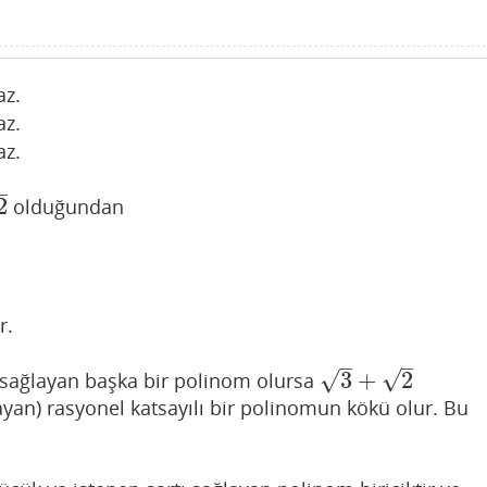
az.
az.
az.
–
2
olduğundan
r.
–
–
√
√
3
+
2
 sağlayan başka bir polinom olursa
3
+
2
ayan) rasyonel katsayılı bir polinomun kökü olur. Bu