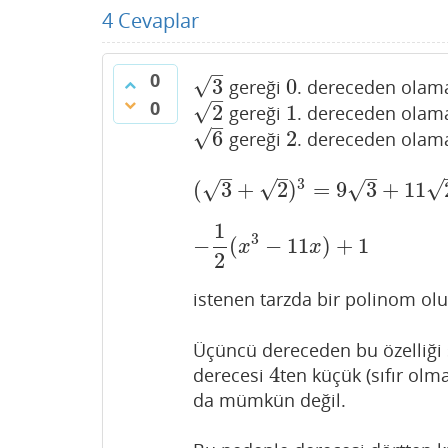
4
Cevaplar
–
0
√
3
0
gereği
. dereceden ​olam
3
0
–
0
√
2
1
gereği
. dereceden ​olam
2
1
–
√
6
2
gereği
. dereceden ​olam
6
2
–
–
–
3
√
√
√
√
(
3
+
2
)
=
9
3
+
11
(
3
+
2
)
3
=
9
3
+
11
2
1
3
−
(
−
11
)
+
1
−
1
2
(
x
3
−
11
x
)
+
1
x
x
2
istenen tarzda bir polinom olu
Üçüncü dereceden bu özelliği
4
derecesi
ten küçük (sıfır olm
4
da mümkün değil.