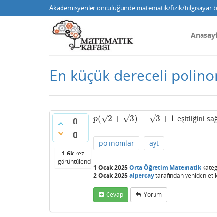
Akademisyenler öncülüğünde matematik/fizik/bilgisayar bi
Anasay
En küçük dereceli polin
–
–
–
√
√
√
(
2
+
3
)
=
3
+
1
eşitliğini sa
p
(
2
+
3
)
=
3
+
1
p
0
0
polinomlar
ayt
1.6k
kez
görüntülendi
1 Ocak 2025
Orta Öğretim Matematik
kateg
2 Ocak 2025
alpercay
tarafından
yeniden etik
Cevap
Yorum