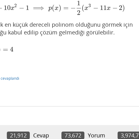
1
2
3
+
10
−
1
⟹
(
)
=
−
(
−
11
−
2
)
−
x
4
+
10
x
2
−
1
⟹
p
(
x
)
=
−
1
2
(
x
3
−
11
x
−
2
)
x
p
x
x
x
2
cek en küçük dereceli polinom olduğunu görmek için
u kabul edilip çözüm gelmediği görülebilir.
)
=
4
cevaplandı
21,912
Cevap
73,672
Yorum
3,974,