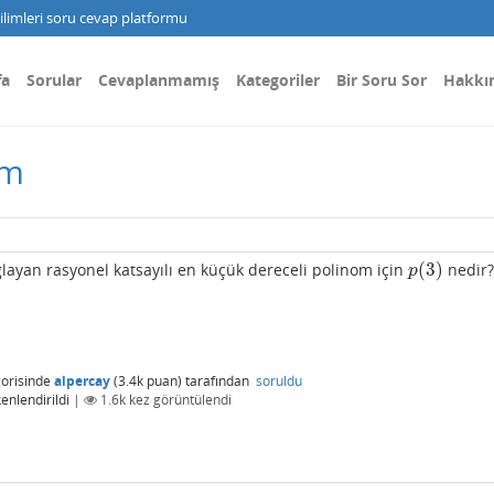
limleri soru cevap platformu
fa
Sorular
Cevaplanmamış
Kategoriler
Bir Soru Sor
Hakkı
om
(
3
)
ğlayan rasyonel katsayılı en küçük dereceli polinom için
nedir?
p
(
3
)
p
orisinde
alpercay
(
3.4k
puan)
tarafından
soruldu
enlendirildi
|
1.6k
kez görüntülendi