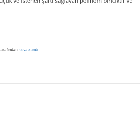
n küçük ve istenen şartı sağlayan polinom biriciktir ve
.
tarafından
cevaplandı