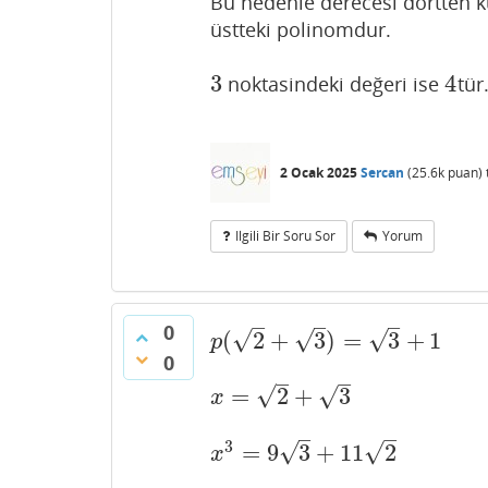
​​​​​​​Bu nedenle derecesi dörtte
üstteki polinomdur.
3
4
noktasindeki değeri ise
tür
3
4
2 Ocak 2025
Sercan
(
25.6k
puan)
Ilgili Bir Soru Sor
Yorum
–
–
–
0
√
√
√
(
2
+
3
)
=
3
+
1
p
(
2
+
3
)
=
3
+
1
p
0
–
–
√
√
=
2
+
3
x
=
2
+
3
x
–
–
3
√
√
=
9
3
+
11
2
x
3
=
9
3
+
11
2
x