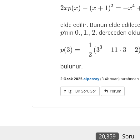
2
4
2
(
)
−
(
+
1
)
=
−
2
x
p
(
x
)
−
(
x
+
1
)
2
=
x
p
x
x
x
elde edilir. Bunun elde edile
0.
,
1.
,
2.
'nin
dereceden olduğ
p
0.
,
1.
,
2.
p
1
3
(
3
)
=
−
(
3
−
11
⋅
3
−
2
p
(
3
)
=
−
1
2
(
3
3
−
11
⋅
3
−
2
)
=
4
p
2
bulunur.
2 Ocak 2025
alpercay
(
3.4k
puan)
tarafından
Ilgili Bir Soru Sor
Yorum
20,359
Soru