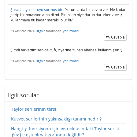
Şurada aynı soruyu sormuş biri
. Yorumlarda bir cevap var. Ne kadar
garip bir notasyon ama di mi. Bir insan niye durup dururken
ve
ϵ
λ
ϵ
λ
kullanmaya bu kadar meraklı olur ki?
23 Ağustos 2024
Ozgur
tarafından
yorumlandı
Cevapla
Şimdi farkettim sen de
,
,
yerine Yunan alfabesi kullanmışsın :)
a
,
b
,
c
a
b
c
23 Ağustos 2024
Ozgur
tarafından
yorumlandı
Cevapla
İlgili sorular
Taylor serilerinin tersi.
Kuvvet serilerinin yakınsaklığı tanımı nedir ?
Hangi
fonksiyonu için
noktasındaki Taylor serisi
f
x
0
f
x
0
(
)
'e eşit olmak zorunda değildir?
f
(
x
)
f
x