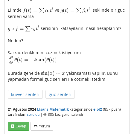
(
)
=
(
)
=
i
i
Elimde
∑
ve
∑
seklinde bir guc
f
(
t
)
=
∑
α
i
t
i
g
(
t
)
=
∑
β
i
t
i
f
t
α
t
g
t
β
t
i
i
serileri varsa
∘
=
i
∑
serisinin katsayilarini nasil hesaplarim?
g
∘
f
=
∑
γ
i
t
i
g
f
γ
t
i
Neden?
Sarkac denklemini cozmek istiyorum
2
d
(
)
=
−
sin
(
(
)
)
d
2
d
t
2
θ
(
t
)
=
−
k
sin
(
θ
(
t
)
)
θ
t
k
θ
t
2
d
t
sin
(
)
∼
Burada genelde
yakinsamasi yapilir. Bunu
sin
(
x
)
∼
x
x
x
yapmadan formal guc serileri ile cozmek istedim
kuvvet-serileri
guc-serileri
21 Ağustos 2024
Lisans Matematik
kategorisinde
eloi2
(
857
puan)
tarafından
soruldu
|
885
kez görüntülendi
Cevap
Yorum