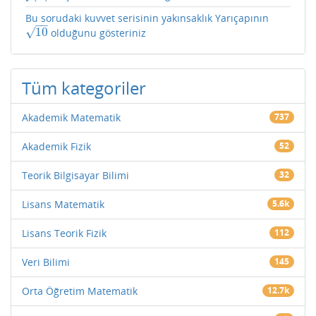
Bu sorudaki kuvvet serisinin yakınsaklık Yarıçapının
−
−
√
10
olduğunu gösteriniz
10
Tüm kategoriler
Akademik Matematik
737
Akademik Fizik
52
Teorik Bilgisayar Bilimi
32
Lisans Matematik
5.6k
Lisans Teorik Fizik
112
Veri Bilimi
145
Orta Öğretim Matematik
12.7k