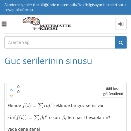
Akademisyenler öncülüğünde matematik/fizik/bilgisayar bilimleri soru
cevap platformu
Toggle
navigation
Guc serilerinin sinusu
0
885
kez
0
görüntülendi
(
)
=
i
Elimde
∑
seklinde bir guc serisi var.
f
(
t
)
=
∑
α
i
t
i
f
t
α
t
i
sin
(
(
)
)
=
i
∑
olsun.
leri nasil hesaplarim?
sin
(
f
(
t
)
)
=
∑
β
i
t
i
β
i
f
t
β
t
β
i
i
yada daha genel