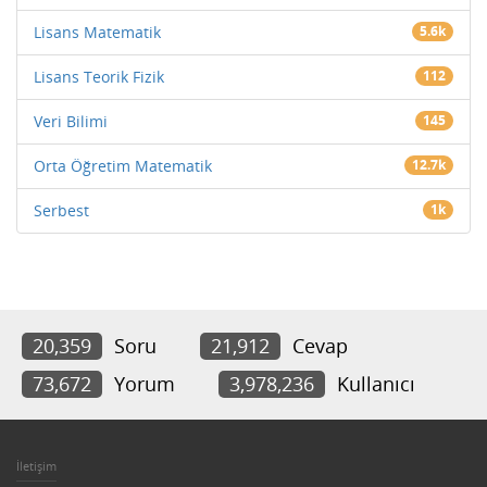
Lisans Matematik
5.6k
Lisans Teorik Fizik
112
Veri Bilimi
145
Orta Öğretim Matematik
12.7k
Serbest
1k
20,359
Soru
21,912
Cevap
73,672
Yorum
3,978,236
Kullanıcı
İletişim