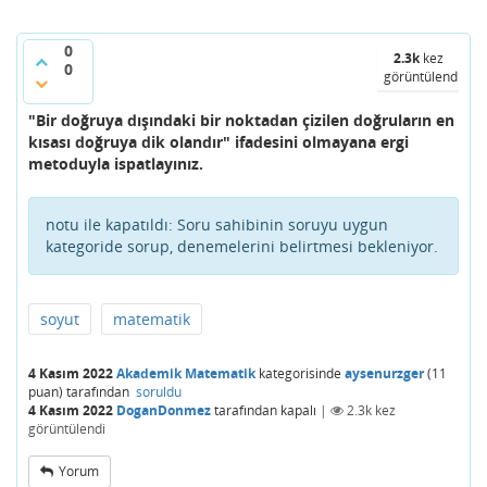
0
2.3k
kez
0
görüntülendi
"Bir doğruya dışındaki bir noktadan çizilen doğruların en
kısası doğruya dik olandır" ifadesini olmayana ergi
metoduyla ispatlayınız.
notu ile kapatıldı:
Soru sahibinin soruyu uygun
kategoride sorup, denemelerini belirtmesi bekleniyor.
soyut
matematik
4 Kasım 2022
Akademik Matematik
kategorisinde
aysenurzger
(
11
puan)
tarafından
soruldu
4 Kasım 2022
DoganDonmez
tarafından
kapalı
|
2.3k
kez
görüntülendi
Yorum