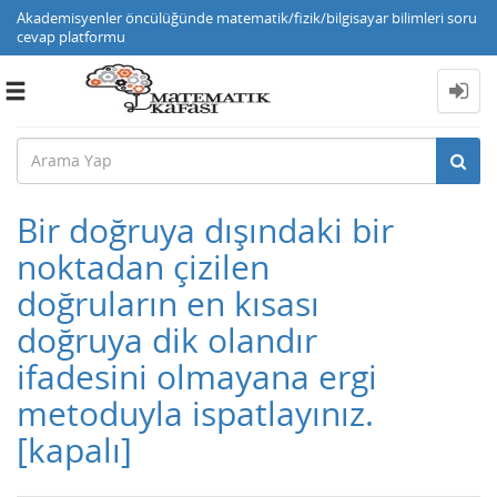
Akademisyenler öncülüğünde matematik/fizik/bilgisayar bilimleri soru
cevap platformu
Toggle
navigation
Bir doğruya dışındaki bir
noktadan çizilen
doğruların en kısası
doğruya dik olandır
ifadesini olmayana ergi
metoduyla ispatlayınız.
[kapalı]