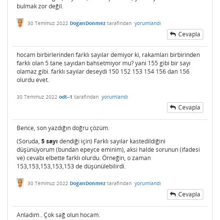
bulmak zor değil.
30 Temmuz 2022
DoganDonmez
tarafından
yorumlandı
Cevapla
hocam birbirlerinden farklı sayılar demiyor ki, rakamları birbirinden
farklı olan 5 tane sayıdan bahsetmiyor mu? yani 155 gibi bir sayı
olamaz gibi. farklı sayılar deseydi 150 152 153 154 156 dan 156
olurdu evet.
30 Temmuz 2022
odt--1
tarafından
yorumlandı
Cevapla
Bence, son yazdığın doğru çözüm.
(Soruda,
5 sayı
dendiği için) Farklı sayılar kastedildiğini
düşünüyorum (bundan epeyce eminim), aksi halde sorunun (ifadesi
ve) cevabı elbette farklı olurdu. Örneğin, o zaman
153,153,153,153,153 de düşünülebilirdi.
30 Temmuz 2022
DoganDonmez
tarafından
yorumlandı
Cevapla
Anladım.. Çok sağ olun hocam.