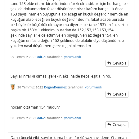
tane 153 elde ettim. birbirlerinden farklı olmadıkları için herhangi bir
şekilde dokunmadım fakat düşününce biraz kafam karıştı. ilk önce
153 sayısı hem en büyüğün alabileceği en küçük değerdir hem de en
küçüğün alabileceği en büyük değerdir dedim. fakat acaba burada
bir büyüklük küçüklük olmuyor mu diyerek bir tane 153'ten 1 çıkartıp
başka bir 153'e 1 ekledim. buradan da 152,153,153,153,154
şeklinde sayılar elde ettim ve en büyüğün en az değeri 154, en
küçüğün en fazla değeri 152 şeklinde de olabilir diye düşündüm. o
yüzden nasıl düşünmem gerektiğini bilemedim.
29 Temmuz 2022
odt--1
tarafından
yorumlandı
Cevapla
Sayıların farklı olması gerekir, aksi halde hepsi eşit alınırdı.
30 Temmuz 2022
DoganDonmez
tarafından
yorumlandı
Cevapla
hocam o zaman 154 müdür?
30 Temmuz 2022
odt--1
tarafından
yorumlandı
Cevapla
Daha önceki gibi, sayıları (ama hepsi farklı) yazmayı dene. O zaman