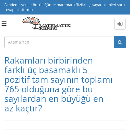
Akademisyenler öncülüğünde matematik/fizik/bilgisayar bilimleri soru
cevap platformu
Toggle
navigation
Rakamları birbirinden
farklı üç basamaklı 5
pozitif tam sayının toplamı
765 olduğuna göre bu
sayılardan en büyüğü en
az kaçtır?