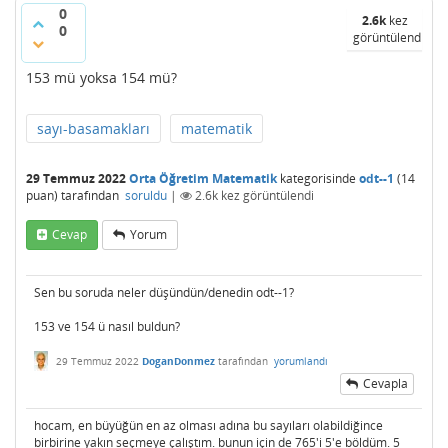
0
2.6k
kez
0
görüntülendi
153 mü yoksa 154 mü?
sayı-basamakları
matematik
29 Temmuz 2022
Orta Öğretim Matematik
kategorisinde
odt--1
(
14
puan)
tarafından
soruldu
|
2.6k
kez görüntülendi
Cevap
Yorum
Sen bu soruda neler düşündün/denedin odt--1?
153 ve 154 ü nasıl buldun?
29 Temmuz 2022
DoganDonmez
tarafından
yorumlandı
Cevapla
hocam, en büyüğün en az olması adına bu sayıları olabildiğince
birbirine yakın seçmeye çalıştım. bunun için de 765'i 5'e böldüm. 5