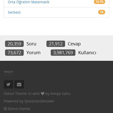
Orta Öğretim Matematik
12.7k
Serbest
1k
20,359
Soru
21,912
Cevap
73,672
Yorum
3,981,769
Kullanıcı
İletişim
Donut Theme
with
by
Amiya Sahu
Powered by
Question2Answer
Donut theme