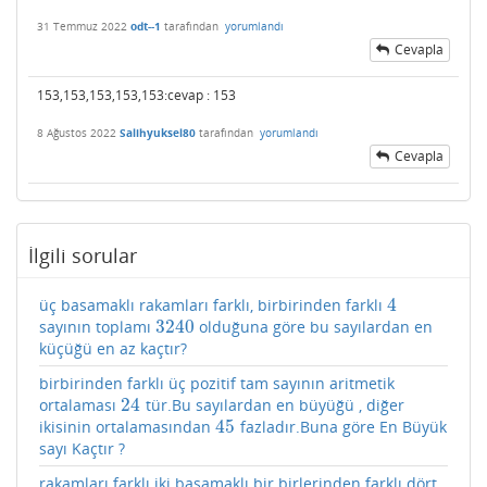
31 Temmuz 2022
odt--1
tarafından
yorumlandı
Cevapla
153,153,153,153,153:cevap : 153
8 Ağustos 2022
Salihyuksel80
tarafından
yorumlandı
Cevapla
İlgili sorular
4
üç basamaklı rakamları farklı, birbirinden farklı
4
3240
sayının toplamı
olduğuna göre bu sayılardan en
3240
küçüğü en az kaçtır?
birbirinden farklı üç pozitif tam sayının aritmetik
24
ortalaması
tür.Bu sayılardan en büyüğü , diğer
24
45
ikisinin ortalamasından
fazladır.Buna göre En Büyük
45
sayı Kaçtır ?
rakamları farklı iki basamaklı bir birlerinden farklı dört