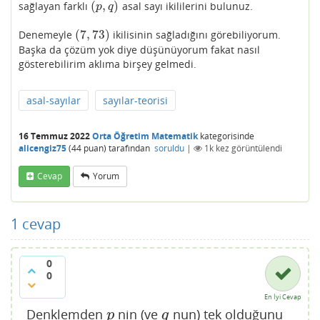
(
,
)
sağlayan farklı
asal sayı ikililerini bulunuz.
(
p
,
q
)
p
q
(
7
,
73
)
Denemeyle
ikilisinin sağladığını görebiliyorum.
(
7
,
73
)
Başka da çözüm yok diye düşünüyorum fakat nasıl
gösterebilirim aklıma birşey gelmedi.
asal-sayılar
sayılar-teorisi
16 Temmuz 2022
Orta Öğretim Matematik
kategorisinde
alicengiz75
(
44
puan)
tarafından
soruldu
|
1k
kez görüntülendi
Cevap
Yorum
1
cevap
0
0
En İyi Cevap
Denklemden
nin (ve
nun) tek olduğunu
p
q
p
q