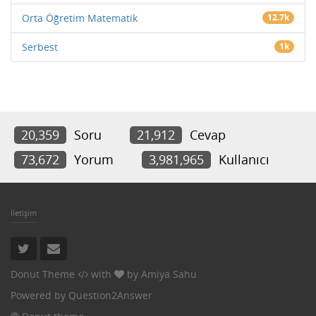
Orta Öğretim Matematik
12.7k
Serbest
1k
20,359
Soru
21,912
Cevap
73,672
Yorum
3,981,965
Kullanıcı
İletişim
Donut Theme
with
by
Amiya Sahu
Powered by
Question2Answer