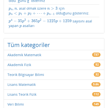
oldu˘gunu g¨osteriniz
.
>
3
,
asal olmak üzere
için
p
n
n
.
n
>
3
p
n
n
n
<
+
+
⋯
+
olduğunu gösteriniz.
p
n
<
p
1
+
p
2
+
⋯
+
p
n
−
1
p
p
p
p
1
2
−
1
n
n
4
3
2
−
35
+
365
−
1225
+
1259
sayısını asal
p
4
−
35
p
3
+
365
p
2
−
1225
p
+
1259
p
p
p
p
yapan
asalları
p
p
Tüm kategoriler
Akademik Matematik
737
Akademik Fizik
52
Teorik Bilgisayar Bilimi
32
Lisans Matematik
5.6k
Lisans Teorik Fizik
112
Veri Bilimi
145