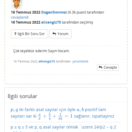
16 Temmuz 2022
DoganDonmez
(
6.3k
puan)
tarafından
cevaplandı
16 Temmuz 2022
alicengiz75
tarafından
seçilmiş
Ilgili Bir Soru Sor
Yorum
Çok teşekkür ederim Sayın hocam.
16 Temmuz 2022
alicengiz75
tarafından
yorumlandı
Cevapla
İlgili sorular
,
,
iki farklı asal sayılar için öyle
pozitif tam
p
,
q
a
,
b
p
q
a
b
1
a
b
+
+
=
1
sayıları var ki
sağlanır, ispatlayınız
a
p
+
b
q
+
1
p
q
=
1
p
q
p
q
p ≥ q ≥ 5 ve p, q asal sayılar olmak ¨uzere 24/p2 − q 2