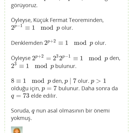
görüyoruz.
Öyleyse, Küçük Fermat Teoreminden,
−
1
2
≡
1
mod
p
olur.
2
p
−
1
≡
1
mod
p
p
+
2
2
≡
1
mod
p
Denklemden
olur.
2
p
+
2
≡
1
mod
p
p
+
2
3
−
1
2
=
2
2
≡
1
mod
p
p
Öyleyse
den,
2
p
+
2
=
2
3
2
p
−
1
≡
1
mod
p
p
3
2
≡
1
mod
bulunur.
2
3
≡
1
mod
p
p
8
≡
1
mod
∣
7
>
1
den,
olur.
8
≡
1
mod
p
p
∣
7
p
>
1
p
p
p
=
7
olduğu için,
bulunur. Daha sonra da
p
=
7
p
=
73
elde edilir.
q
=
73
q
Soruda,
nun asal olmasının bir önemi
q
q
yokmuş.