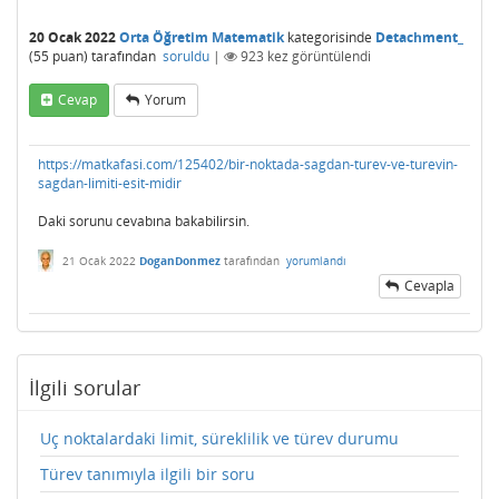
20 Ocak 2022
Orta Öğretim Matematik
kategorisinde
Detachment_
(
55
puan)
tarafından
soruldu
|
923
kez görüntülendi
Cevap
Yorum
https://matkafasi.com/125402/bir-noktada-sagdan-turev-ve-turevin-
sagdan-limiti-esit-midir
Daki sorunu cevabına bakabilirsin.
21 Ocak 2022
DoganDonmez
tarafından
yorumlandı
Cevapla
İlgili sorular
Uç noktalardaki limit, süreklilik ve türev durumu
Türev tanımıyla ilgili bir soru