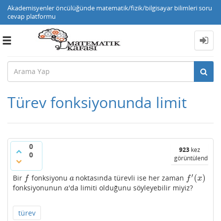
Akademisyenler öncülüğünde matematik/fizik/bilgisayar bilimleri soru
cevap platformu
Toggle
navigation
Türev fonksiyonunda limit
0
923
kez
0
görüntülendi
′
(
)
Bir
fonksiyonu
noktasında türevli ise her zaman
f
a
f
′
(
x
)
f
a
f
x
fonksiyonunun
'da limiti olduğunu söyleyebilir miyiz?
a
a
türev