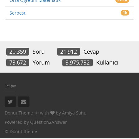
Orta Öğretim Matematik
Serbest
1k
20,359
Soru
21,912
Cevap
73,672
Yorum
3,975,732
Kullanıcı
İletişim
Donut Theme
with
by
Amiya Sahu
Powered by
Question2Answer
Donut theme