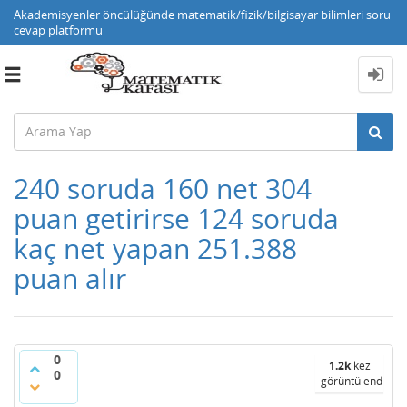
Akademisyenler öncülüğünde matematik/fizik/bilgisayar bilimleri soru
cevap platformu
Toggle
navigation
240 soruda 160 net 304
puan getirirse 124 soruda
kaç net yapan 251.388
puan alır
0
1.2k
kez
0
görüntülendi