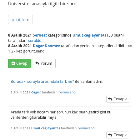
Üniversite sınavıyla ilgili bir soru
problem
8 Aralık 2021
Serbest
kategorisinde
Umut caglayantas
(
30
puan)
tarafından
soruldu
8 Aralık 2021
DoganDonmez
tarafından
yeniden kategorilendirildi
|
1.2k
kez görüntülendi
Cevap
Yorum
Buradaki soruyla arasındaki fark ne?
Ben anlamadım.
8 Aralık 2021
Ozgur
tarafından
yorumlandı
Cevapla
Arada fark yok hocam her sorunun kaç puan getirdiğini bu
verilerden çıkarabilir miyiz
8 Aralık 2021
Umut caglayantas
tarafından
yorumlandı
Cevapla