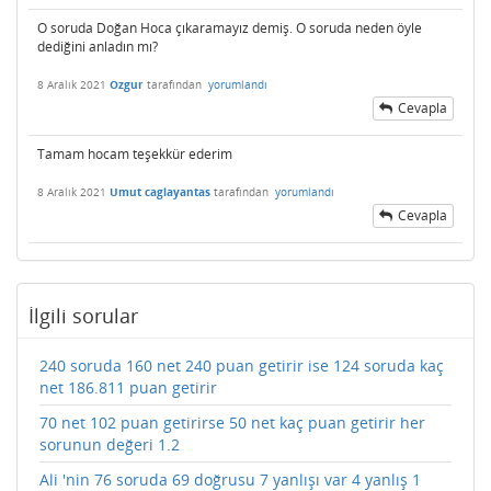
O soruda Doğan Hoca çıkaramayız demiş. O soruda neden öyle
dediğini anladın mı?
8 Aralık 2021
Ozgur
tarafından
yorumlandı
Cevapla
Tamam hocam teşekkür ederim
8 Aralık 2021
Umut caglayantas
tarafından
yorumlandı
Cevapla
İlgili sorular
240 soruda 160 net 240 puan getirir ise 124 soruda kaç
net 186.811 puan getirir
70 net 102 puan getirirse 50 net kaç puan getirir her
sorunun değeri 1.2
Ali 'nin 76 soruda 69 doğrusu 7 yanlışı var 4 yanlış 1