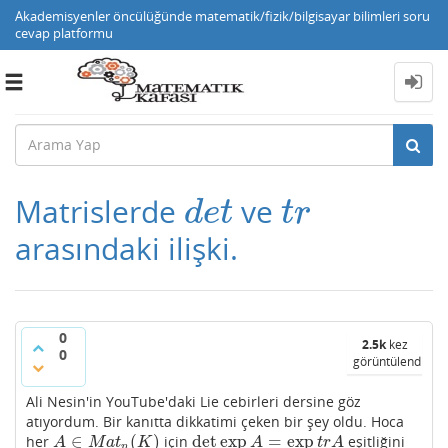
Akademisyenler öncülüğünde matematik/fizik/bilgisayar bilimleri soru
cevap platformu
Toggle
navigation
Matrislerde
ve
d
e
t
t
r
d
e
t
t
r
arasındaki ilişki.
0
2.5k
kez
0
görüntülendi
Ali Nesin'in YouTube'daki Lie cebirleri dersine göz
atıyordum. Bir kanıtta dikkatimi çeken bir şey oldu. Hoca
∈
(
)
det
exp
=
exp
her
için
eşitliğini
A
∈
M
a
t
n
(
K
)
det
exp
A
=
exp
t
r
A
A
M
a
t
K
A
t
r
A
n