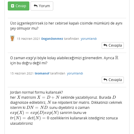
Cevap
Yorum
Üst üçgenleştirirsek (o her cebirsel kapalı cisimde mümkün) de aynı
şey olmuyor mu?
15 Haziran 2021
DoganDonmez
tarafından
yorumlandı
Cevapla
R
O zaman
exp
'yi böyle kolay alabileceğimizi göremedim. Ayrıca
exp
R
için bu doğru değil mi?
15 Haziran 2021
teomanof
tarafından
yorumlandı
Cevapla
Jordan normal formu kullansak?
her
matrisini
=
+
seklinde yazabiliyoruz. Burada
X
X
=
D
+
N
D
X
X
D
N
D
diagnoloze edilebilirz,
ise nilpotent bir matris. Dikkatinizi cekmek
N
N
isterim ki
=
. sunu diyebiliriz o zaman
D
N
=
N
D
D
N
N
D
(
)
=
(
)
(
)
sanirim bunu ve
e
x
p
(
X
)
=
e
x
p
(
D
)
e
x
p
(
N
)
e
x
p
X
e
x
p
D
e
x
p
N
(
)
=
(
)
=
0
ozelliklerini kullanarak istediginiz sonuca
t
r
(
N
)
=
d
e
t
(
N
)
=
0
t
r
N
d
e
t
N
ulasabilirsiniz