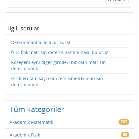
İlgili sorular
Determinantla ilgili bir kural
6
×
6
lik matrisin determinantini nasil buluruz
6
×
6
Kosegeni ayni diger girdileri bir olan matrisin
determinanti
Girdileri tam sayi olan ters simetrik matrisin
determinanti
Tüm kategoriler
Akademik Matematik
737
Akademik Fizik
52