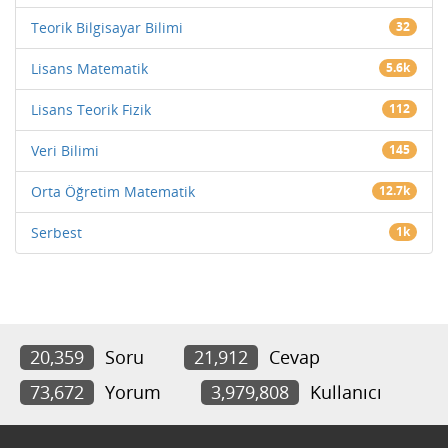
Teorik Bilgisayar Bilimi
32
Lisans Matematik
5.6k
Lisans Teorik Fizik
112
Veri Bilimi
145
Orta Öğretim Matematik
12.7k
Serbest
1k
20,359
Soru
21,912
Cevap
73,672
Yorum
3,979,808
Kullanıcı