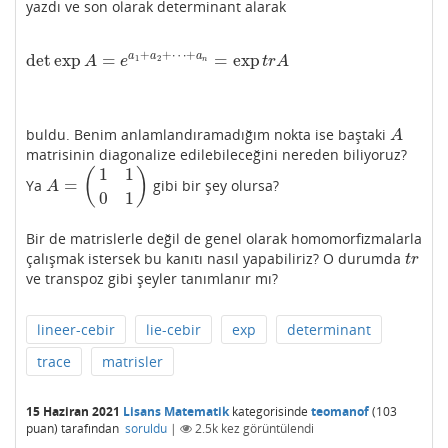
yazdı ve son olarak determinant alarak
+
+
⋯
+
a
a
a
det
exp
=
=
exp
det
exp
A
=
e
a
1
+
a
2
+
⋯
+
a
n
=
exp
t
r
A
1
2
A
e
t
r
A
n
buldu. Benim anlamlandıramadığım nokta ise baştaki
A
A
matrisinin diagonalize edilebileceğini nereden biliyoruz?
1
1
(
)
=
Ya
gibi bir şey olursa?
A
=
(
1
1
0
1
)
A
0
1
Bir de matrislerle değil de genel olarak homomorfizmalarla
çalışmak istersek bu kanıtı nasıl yapabiliriz? O durumda
t
r
t
r
ve transpoz gibi şeyler tanımlanır mı?
lineer-cebir
lie-cebir
exp
determinant
trace
matrisler
15 Haziran 2021
Lisans Matematik
kategorisinde
teomanof
(
103
puan)
tarafından
soruldu
|
2.5k
kez görüntülendi