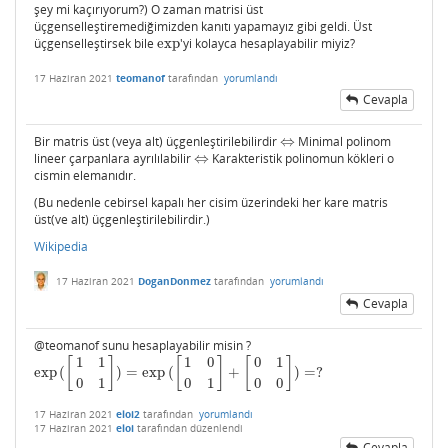
şey mi kaçırıyorum?) O zaman matrisi üst
üçgenselleştiremediğimizden kanıtı yapamayız gibi geldi. Üst
üçgenselleştirsek bile
exp
'yi kolayca hesaplayabilir miyiz?
exp
17 Haziran 2021
teomanof
tarafından
yorumlandı
Cevapla
Bir matris üst (veya alt) üçgenleştirilebilirdir
⇔
Minimal polinom
⇔
lineer çarpanlara ayrılılabilir
⇔
Karakteristik polinomun kökleri o
⇔
cismin elemanıdır.
(Bu nedenle cebirsel kapalı her cisim üzerindeki her kare matris
üst(ve alt) üçgenleştirilebilirdir.)
Wikipedia
17 Haziran 2021
DoganDonmez
tarafından
yorumlandı
Cevapla
@teomanof sunu hesaplayabilir misin ?
1
1
1
0
0
1
[
]
[
]
[
]
exp
(
)
=
exp
(
+
)
=
?
exp
(
[
1
1
0
1
]
)
=
exp
(
[
1
0
0
1
]
+
[
0
1
0
0
]
)
=
?
0
1
0
1
0
0
17 Haziran 2021
eloi2
tarafından
yorumlandı
17 Haziran 2021
eloi
tarafından
düzenlendi
Cevapla