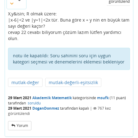
görüntülendi
X,y&isin; R olmak üzere:
|x-6|<2 ve |y+1|<2x tür. Buna göre x + y nin en büyük tam
sayı değeri kaçtır?
cevap 22 cevabı biliyorum çözüm lazım lütfen yardımcı
olun.
notu ile kapatıldı:
Soru sahinini soru için uygun
kategori seçmesi ve denemelerini eklemesi bekleniyor
mutlak-değer
mutlak-değerli-eşitsizlik
29 Mart 2021
Akademik Matematik
kategorisinde
msufk
(
11
puan)
tarafından
soruldu
29 Mart 2021
DoganDonmez
tarafından
kapalı
|
767
kez
görüntülendi
Yorum