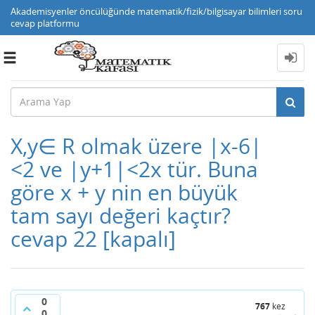
Akademisyenler öncülüğünde matematik/fizik/bilgisayar bilimleri soru
cevap platformu
Toggle
navigation
X,y∈ R olmak üzere |x-6|
<2 ve |y+1|<2x tür. Buna
göre x + y nin en büyük
tam sayı değeri kaçtır?
cevap 22
[kapalı]
0
767
kez
0