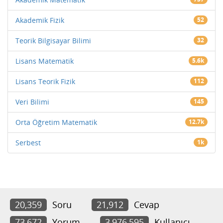
Akademik Fizik
52
Teorik Bilgisayar Bilimi
32
Lisans Matematik
5.6k
Lisans Teorik Fizik
112
Veri Bilimi
145
Orta Öğretim Matematik
12.7k
Serbest
1k
20,359
Soru
21,912
Cevap
73,672
Yorum
3,976,595
Kullanıcı