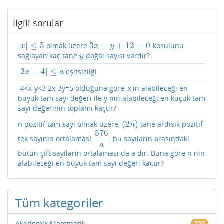
İlgili sorular
|
|
≤
5
3
−
+
12
=
0
olmak üzere
kosulunu
|
x
|
≤
5
3
x
−
y
+
12
=
0
x
x
y
sağlayan kaç tane
doğal sayısı vardır?
y
y
|
2
−
4
|
≤
eşitsizliği
|
2
x
−
4
|
≤
a
x
a
-4<x-y<3 2x-3y=5 olduğuna göre, x'in alabileceği en
büyük tam sayı değeri ile y nin alabileceği en küçük tam
sayı değerinin toplamı kaçtır?
(
2
)
n pozitif tam sayi olmak üzere,
tane ardısık pozitif
(
2
n
)
n
576
tek sayının ortalamasi
, bu sayıların arasındaki
576
a
a
bütün çift sayilarin ortalaması da a dır. Buna göre n nin
alabileceği en büyük tam sayı değeri kactir?
Tüm kategoriler
Akademik Matematik
737