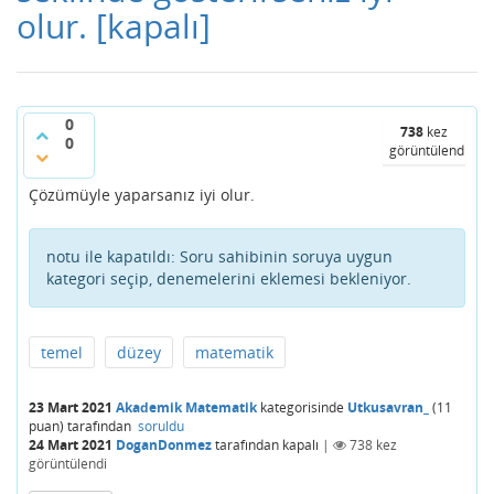
olur.
[kapalı]
0
738
kez
0
görüntülendi
Çözümüyle yaparsanız iyi olur.
notu ile kapatıldı:
Soru sahibinin soruya uygun
kategori seçip, denemelerini eklemesi bekleniyor.
temel
düzey
matematik
23 Mart 2021
Akademik Matematik
kategorisinde
Utkusavran_
(
11
puan)
tarafından
soruldu
24 Mart 2021
DoganDonmez
tarafından
kapalı
|
738
kez
görüntülendi