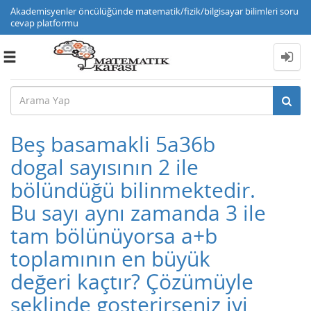
Akademisyenler öncülüğünde matematik/fizik/bilgisayar bilimleri soru
cevap platformu
Toggle
navigation
Beş basamakli 5a36b
dogal sayısının 2 ile
bölündüğü bilinmektedir.
Bu sayı aynı zamanda 3 ile
tam bölünüyorsa a+b
toplamının en büyük
değeri kaçtır? Çözümüyle
seklinde gosterirseniz iyi