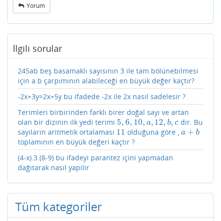
Yorum
İlgili sorular
245ab beş basamaklı sayısının 3 ile tam bölünebilmesi
için a.b çarpımının alabileceği en büyük değer kaçtır?
-2x+3y=2x+5y bu ifadede -2x ile 2x nasıl sadelesir ?
Terimleri birbirinden farklı birer doğal sayı ve artan
olan bir dizinin ilk yedi terimi
5
,
6
,
10
,
,
12
,
,
dir. Bu
5
,
6
,
10
,
a
,
12
,
b
,
c
a
b
c
sayıların aritmetik ortalaması
11
olduğuna göre ,
+
11
a
+
b
a
b
toplamının en büyük değeri kaçtır ?
(4-x).3.(8-9) bu ifadeyi parantez içini yapmadan
dağıtarak nasıl yapilir
Tüm kategoriler