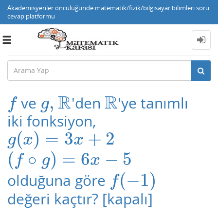
Akademisyenler öncülüğünde matematik/fizik/bilgisayar bilimleri soru
cevap platformu
Toggle
navigation
R
R
,
ve
'den
'ye tanımlı
f
g
,
R
R
f
g
iki fonksiyon,
(
)
=
3
+
2
g
(
x
)
=
3
x
+
2
g
x
x
(
∘
)
=
6
−
5
(
f
∘
g
)
=
6
x
−
5
f
g
x
(
−
1
)
olduğuna göre
f
(
−
1
)
f
değeri kaçtır?
[kapalı]