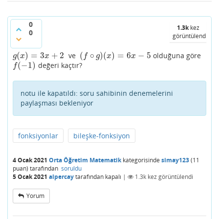
0
1.3k
kez
0
görüntülendi
(
)
=
3
+
2
(
∘
)
(
)
=
6
−
5
ve
olduğuna göre
g
(
x
)
=
3
x
+
2
(
f
∘
g
)
(
x
)
=
6
x
−
5
g
x
x
f
g
x
x
(
−
1
)
değeri kaçtır?
f
(
−
1
)
f
notu ile kapatıldı:
soru sahibinin denemelerini
paylaşması bekleniyor
fonksiyonlar
bileşke-fonksiyon
4 Ocak 2021
Orta Öğretim Matematik
kategorisinde
simay123
(
11
puan)
tarafından
soruldu
5 Ocak 2021
alpercay
tarafından
kapalı
|
1.3k
kez görüntülendi
Yorum