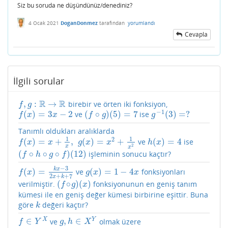
Siz bu soruda ne düşündünüz/denediniz?
4 Ocak 2021
DoganDonmez
tarafından
yorumlandı
Cevapla
İlgili sorular
R
R
,
:
→
birebir ve örten iki fonksiyon,
f
,
g
:
R
→
R
f
g
−
1
(
)
=
3
−
2
(
∘
)
(
5
)
=
7
(
3
)
=
?
ve
ise
f
(
x
)
=
3
x
−
2
(
f
∘
g
)
(
5
)
=
7
g
−
1
(
3
)
=
?
f
x
x
f
g
g
Tanımlı oldukları aralıklarda
1
1
2
(
)
=
+
,
(
)
=
+
(
)
=
4
ve
ise
f
(
x
)
=
x
+
1
x
,
g
(
x
)
=
x
2
+
1
x
2
h
(
x
)
=
4
f
x
x
g
x
x
h
x
2
x
x
(
∘
∘
∘
)
(
12
)
işleminin sonucu kaçtır?
(
f
∘
h
∘
g
∘
f
)
(
12
)
f
h
g
f
−
3
k
x
(
)
=
(
)
=
1
−
4
ve
fonksiyonları
f
(
x
)
=
k
x
−
3
2
x
+
k
+
7
g
(
x
)
=
1
−
4
x
f
x
g
x
x
2
+
+
7
x
k
(
∘
)
(
)
verilmiştir.
fonksiyonunun en geniş tanım
(
f
∘
g
)
(
x
)
f
g
x
kümesi ile en geniş değer kümesi birbirine eşittir. Buna
göre
değeri kaçtır?
k
k
∈
,
∈
X
Y
ve
olmak üzere
f
∈
Y
X
g
,
h
∈
X
Y
f
Y
g
h
X