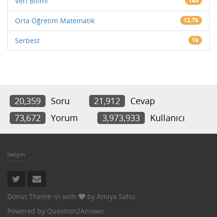
Veri Bilimi
145
Orta Öğretim Matematik
12.7k
Serbest
1k
20,359
Soru
21,912
Cevap
73,672
Yorum
3,973,933
Kullanıcı
İletişim
Donut Theme
with
by
Amiya Sahu
Powered by
Question2Answer