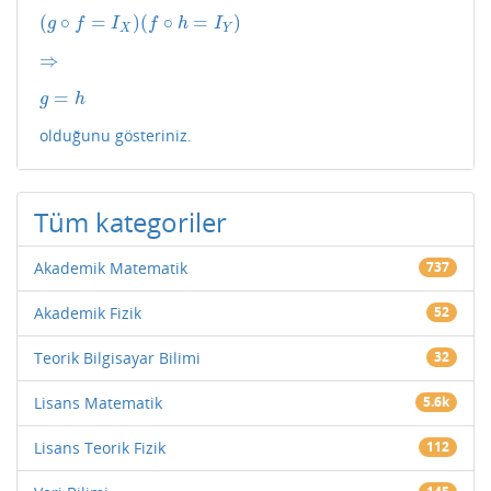
(
∘
=
)
(
∘
=
)
(
g
∘
f
=
I
X
)
(
f
∘
h
=
I
Y
)
g
f
I
f
h
I
X
Y
⇒
⇒
=
g
=
h
g
h
olduğunu gösteriniz.
Tüm kategoriler
Akademik Matematik
737
Akademik Fizik
52
Teorik Bilgisayar Bilimi
32
Lisans Matematik
5.6k
Lisans Teorik Fizik
112