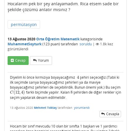
Hocalarım pek bir şey anlayamadım. Rica etsem sade bir
şekilde çözümü anlatır mısınız ?
permütasyon
13 Ağustos 2020
Orta Öğretim Matematik
kategorisinde
MuhammetSoyturk
(
123
puan)
tarafından
soruldu
|
1.8k
kez
görüntülendi
Cevap
Yorum
Diyelim ki önce kırmızıya boyayacağımız
4
şehiri seçeceğiz.(Tabii ki
4
ilk seçimde sarıya boyayacağımız şehirleri ya da maviye
boyayacağımız şehirleri de seçebilirdik. Bunun önemi yok.) Bu seçim
(
12
,
4
)
farklı biçimde yapılır. Kalan
8
şehirden de diğer renkler için
C
(
12
,
4
)
8
C
seçim yapılarak devam edilmelidir.
13 Ağustos 2020
Mehmet Toktaş
tarafından
yorumlandı
Cevapla
Hocam bir sınıf mevcudu 10 olan bir sınıfta 1 başkan ve 1 yardımcı