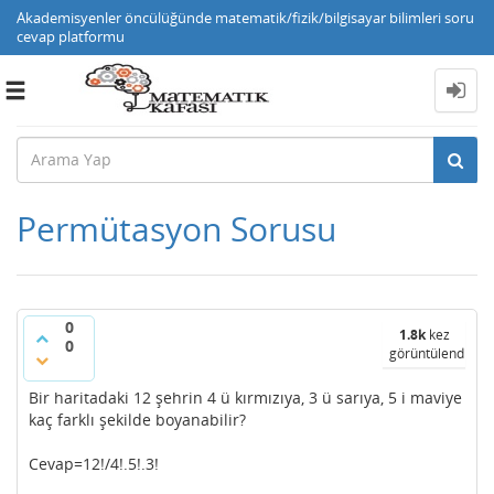
Akademisyenler öncülüğünde matematik/fizik/bilgisayar bilimleri soru
cevap platformu
Toggle
navigation
Permütasyon Sorusu
0
1.8k
kez
0
görüntülendi
Bir haritadaki 12 şehrin 4 ü kırmızıya, 3 ü sarıya, 5 i maviye
kaç farklı şekilde boyanabilir?
Cevap=12!/4!.5!.3!