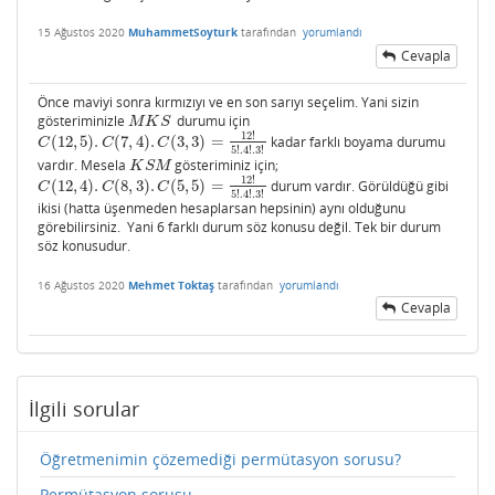
15 Ağustos 2020
MuhammetSoyturk
tarafından
yorumlandı
Cevapla
Önce maviyi sonra kırmızıyı ve en son sarıyı seçelim. Yani sizin
gösteriminizle
durumu için
M
K
S
M
K
S
12
!
(
12
,
5
)
.
(
7
,
4
)
.
(
3
,
3
)
=
kadar farklı boyama durumu
C
(
12
,
5
)
.
C
(
7
,
4
)
.
C
(
3
,
3
)
=
12
!
5
!
.4
!
.3
!
C
C
C
5
!
.4
!
.3
!
vardır. Mesela
gösteriminiz için;
K
S
M
K
S
M
12
!
(
12
,
4
)
.
(
8
,
3
)
.
(
5
,
5
)
=
durum vardır. Görüldüğü gibi
C
(
12
,
4
)
.
C
(
8
,
3
)
.
C
(
5
,
5
)
=
12
!
5
!
.4
!
.3
!
C
C
C
5
!
.4
!
.3
!
ikisi (hatta üşenmeden hesaplarsan hepsinin) aynı olduğunu
görebilirsiniz. Yani 6 farklı durum söz konusu değil. Tek bir durum
söz konusudur.
16 Ağustos 2020
Mehmet Toktaş
tarafından
yorumlandı
Cevapla
İlgili sorular
Öğretmenimin çözemediği permütasyon sorusu?
Permütasyon sorusu