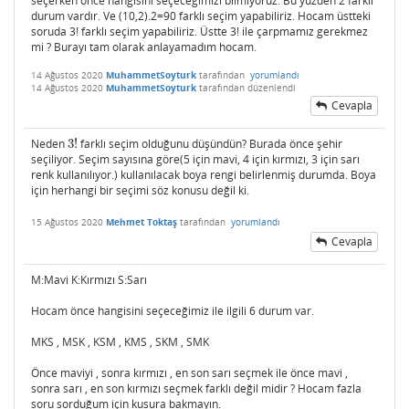
seçerken önce hangisini seçeceğimizi bilmiyoruz. Bu yüzden 2 farklı
durum vardır. Ve (10,2).2=90 farklı seçim yapabiliriz. Hocam üstteki
soruda 3! farklı seçim yapabiliriz. Üstte 3! ile çarpmamız gerekmez
mi ? Burayı tam olarak anlayamadım hocam.
14 Ağustos 2020
MuhammetSoyturk
tarafından
yorumlandı
14 Ağustos 2020
MuhammetSoyturk
tarafından
düzenlendi
Cevapla
Neden
3
!
farklı seçim olduğunu düşündün? Burada önce şehir
3
!
seçiliyor. Seçim sayısına göre(5 için mavi, 4 için kırmızı, 3 için sarı
renk kullanılıyor.) kullanılacak boya rengi belirlenmiş durumda. Boya
için herhangi bir seçimi söz konusu değil ki.
15 Ağustos 2020
Mehmet Toktaş
tarafından
yorumlandı
Cevapla
M:Mavi K:Kırmızı S:Sarı
Hocam önce hangisini seçeceğimiz ile ilgili 6 durum var.
MKS , MSK , KSM , KMS , SKM , SMK
Önce maviyi , sonra kırmızı , en son sarı seçmek ile önce mavi ,
sonra sarı , en son kırmızı seçmek farklı değil midir ? Hocam fazla
soru sorduğum için kusura bakmayın.